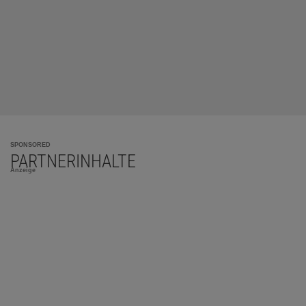
SPONSORED
PARTNERINHALTE
Anzeige