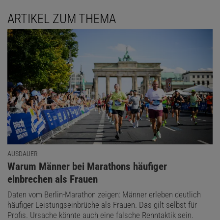
ARTIKEL ZUM THEMA
AUSDAUER
:
Warum Männer bei Marathons häufiger
einbrechen als Frauen
Daten vom Berlin-Marathon zeigen: Männer erleben deutlich
häufiger Leistungseinbrüche als Frauen. Das gilt selbst für
Profis. Ursache könnte auch eine falsche Renntaktik sein.