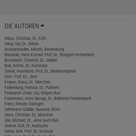
DIE AUTOREN
Albus, Christian, Dr., Köln
Alexy, Ute, Dr., Witten
Anastassiades, Alkistis, Ravensburg
Biesalski, Hans Konrad, Prof. Dr., Stuttgart-Hohenheim
Brombach, Christine, Dr., Gießen
Bub, Achim, Dr., Karlsruhe
Daniel, Hannelore, Prof. Dr., Weihenstephan
Dorn, Prof. Dr., Jena
Empen, Klaus, Dr., München
Falkenburg, Patricia, Dr., Pulheim
Finkewirth-Zoller, Uta, Kerpen-Buir
Fresemann, Anne Georga, Dr., Biebertal-Frankenbach
Frenz, Renate, Ratingen
Gehrmann-Gödde, Susanne, Bonn
Geiss, Christian, Dr., München
Glei, Michael, Dr., Jena (auch BA)
Greiner, Ralf, Dr., Karlsruhe
Heine, Willi, Prof. Dr., Rostock