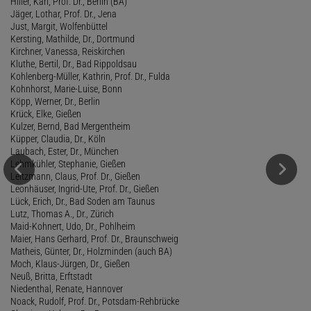
Hiller, Karl, Prof. Dr., Berlin (BA)
Jäger, Lothar, Prof. Dr., Jena
Just, Margit, Wolfenbüttel
Kersting, Mathilde, Dr., Dortmund
Kirchner, Vanessa, Reiskirchen
Kluthe, Bertil, Dr., Bad Rippoldsau
Kohlenberg-Müller, Kathrin, Prof. Dr., Fulda
Kohnhorst, Marie-Luise, Bonn
Köpp, Werner, Dr., Berlin
Krück, Elke, Gießen
Kulzer, Bernd, Bad Mergentheim
Küpper, Claudia, Dr., Köln
Laubach, Ester, Dr., München
Lehmkühler, Stephanie, Gießen
Leitzmann, Claus, Prof. Dr., Gießen
Leonhäuser, Ingrid-Ute, Prof. Dr., Gießen
Lück, Erich, Dr., Bad Soden am Taunus
Lutz, Thomas A., Dr., Zürich
Maid-Kohnert, Udo, Dr., Pohlheim
Maier, Hans Gerhard, Prof. Dr., Braunschweig
Matheis, Günter, Dr., Holzminden (auch BA)
Moch, Klaus-Jürgen, Dr., Gießen
Neuß, Britta, Erftstadt
Niedenthal, Renate, Hannover
Noack, Rudolf, Prof. Dr., Potsdam-Rehbrücke