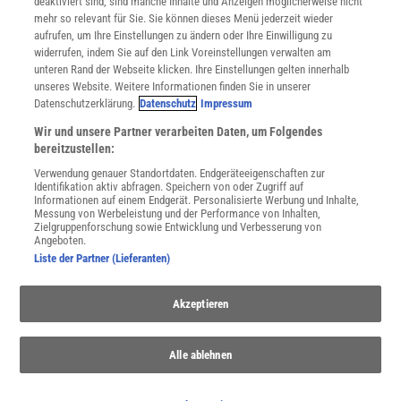
deaktiviert sind, sind manche Inhalte und Anzeigen möglicherweise nicht
Cookie-Einstellungen
mehr so relevant für Sie. Sie können dieses Menü jederzeit wieder
Utiq verwalten
aufrufen, um Ihre Einstellungen zu ändern oder Ihre Einwilligung zu
Nutzungsbasierte Onlinewerbung
widerrufen, indem Sie auf den Link Voreinstellungen verwalten am
Alle Artikel
unteren Rand der Webseite klicken. Ihre Einstellungen gelten innerhalb
unseres Website. Weitere Informationen finden Sie in unserer
Impressum
Datenschutzerklärung.
Datenschutz
Impressum
WEITERE ANGEBOTE
Wir und unsere Partner verarbeiten Daten, um Folgendes
Angebote für Schulen
bereitzustellen:
Angebote für Institutionen
Verwendung genauer Standortdaten. Endgeräteeigenschaften zur
Sprachen lernen mit Gymglish
Identifikation aktiv abfragen. Speichern von oder Zugriff auf
Lexika
Informationen auf einem Endgerät. Personalisierte Werbung und Inhalte,
Messung von Werbeleistung und der Performance von Inhalten,
Für Spektrum schreiben
Zielgruppenforschung sowie Entwicklung und Verbesserung von
Zugänglichkeitserklärung
Angeboten.
Liste der Partner (Lieferanten)
WEBSEITEN
KielSCN
Akzeptieren
Wissenschaft in die Schulen
SciLogs
Alle ablehnen
Uns finden Sie auch hier: