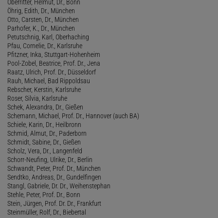
Oberritter, Helmut, Dr., Bonn
Öhrig, Edith, Dr., München
Otto, Carsten, Dr., München
Parhofer, K., Dr., München
Petutschnig, Karl, Oberhaching
Pfau, Cornelie, Dr., Karlsruhe
Pfitzner, Inka, Stuttgart-Hohenheim
Pool-Zobel, Beatrice, Prof. Dr., Jena
Raatz, Ulrich, Prof. Dr., Düsseldorf
Rauh, Michael, Bad Rippoldsau
Rebscher, Kerstin, Karlsruhe
Roser, Silvia, Karlsruhe
Schek, Alexandra, Dr., Gießen
Schemann, Michael, Prof. Dr., Hannover (auch BA)
Schiele, Karin, Dr., Heilbronn
Schmid, Almut, Dr., Paderborn
Schmidt, Sabine, Dr., Gießen
Scholz, Vera, Dr., Langenfeld
Schorr-Neufing, Ulrike, Dr., Berlin
Schwandt, Peter, Prof. Dr., München
Sendtko, Andreas, Dr., Gundelfingen
Stangl, Gabriele, Dr. Dr., Weihenstephan
Stehle, Peter, Prof. Dr., Bonn
Stein, Jürgen, Prof. Dr. Dr., Frankfurt
Steinmüller, Rolf, Dr., Biebertal