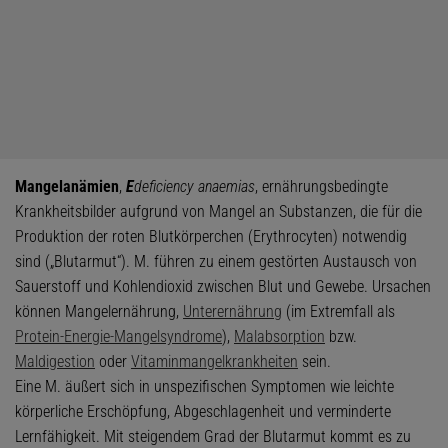
Mangelanämien
,
E
deficiency anaemias
, ernährungsbedingte
Krankheitsbilder aufgrund von Mangel an Substanzen, die für die
Produktion der roten Blutkörperchen (Erythrocyten) notwendig
sind („Blutarmut“). M. führen zu einem gestörten Austausch von
Sauerstoff und Kohlendioxid zwischen Blut und Gewebe. Ursachen
können Mangelernährung,
Unterernährung
(im Extremfall als
Protein-Energie-Mangelsyndrome
),
Malabsorption
bzw.
Maldigestion
oder
Vitaminmangelkrankheiten
sein.
Eine M. äußert sich in unspezifischen Symptomen wie leichte
körperliche Erschöpfung, Abgeschlagenheit und verminderte
Lernfähigkeit. Mit steigendem Grad der Blutarmut kommt es zu