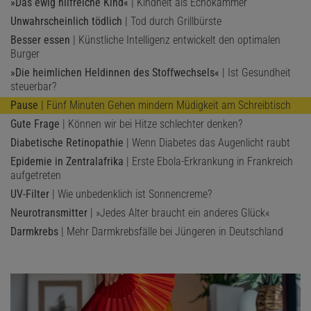
»Das ewig hilfreiche Kind«
| Kindheit als Echokammer
Unwahrscheinlich tödlich
| Tod durch Grillbürste
Besser essen
| Künstliche Intelligenz entwickelt den optimalen
Burger
»Die heimlichen Heldinnen des Stoffwechsels«
| Ist Gesundheit
steuerbar?
Pause
| Fünf Minuten Gehen mindern Müdigkeit am Schreibtisch
Gute Frage
| Können wir bei Hitze schlechter denken?
Diabetische Retinopathie
| Wenn Diabetes das Augenlicht raubt
Epidemie in Zentralafrika
| Erste Ebola-Erkrankung in Frankreich
aufgetreten
UV-Filter
| Wie unbedenklich ist Sonnencreme?
Neurotransmitter
| »Jedes Alter braucht ein anderes Glück«
Darmkrebs
| Mehr Darmkrebsfälle bei Jüngeren in Deutschland