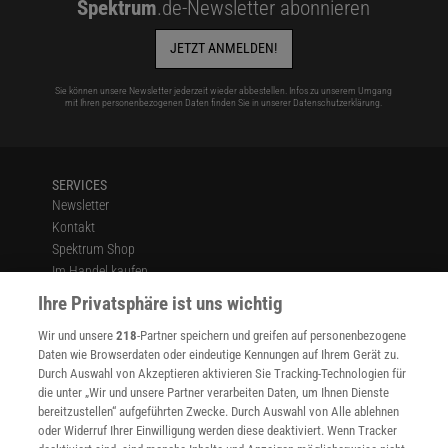
Spektrum
.de-Newsletter abonnieren
JETZT ANMELDEN!
Sie können unsere Newsletter jederzeit wieder abbestellen. Infos zu unserem Umgang
mit Ihren personenbezogenen Daten finden Sie in unserer
Datenschutzerklärung
.
SERVICES
Newsletter
Kontakt
Spektrum Shop
Im Handel kaufen
Presse
Ihre Privatsphäre ist uns wichtig
Verträge kündigen
Wir und unsere
218
-Partner speichern und greifen auf personenbezogene
Widerruf
Daten wie Browserdaten oder eindeutige Kennungen auf Ihrem Gerät zu.
INFO
Durch Auswahl von Akzeptieren aktivieren Sie Tracking-Technologien für
Mediadaten
die unter „Wir und unsere Partner verarbeiten Daten, um Ihnen Dienste
bereitzustellen“ aufgeführten Zwecke. Durch Auswahl von Alle ablehnen
Datenschutz
oder Widerruf Ihrer Einwilligung werden diese deaktiviert. Wenn Tracker
Nutzungsbedingungen