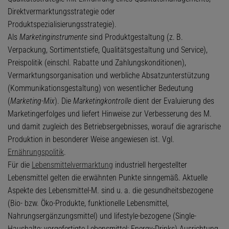
Direktvermarktungsstrategie oder
Produktspezialisierungsstrategie).
Als
Marketinginstrumente
sind Produktgestaltung (z. B.
Verpackung, Sortimentstiefe, Qualitätsgestaltung und Service),
Preispolitik (einschl. Rabatte und Zahlungskonditionen),
Vermarktungsorganisation und werbliche Absatzunterstützung
(Kommunikationsgestaltung) von wesentlicher Bedeutung
(
Marketing-Mix
). Die
Marketingkontrolle
dient der Evaluierung des
Marketingerfolges und liefert Hinweise zur Verbesserung des M.
und damit zugleich des Betriebsergebnisses, worauf die agrarische
Produktion in besonderer Weise angewiesen ist. Vgl.
Ernährungspolitik
.
Für die
Lebensmittelvermarktung
industriell hergestellter
Lebensmittel gelten die erwähnten Punkte sinngemäß. Aktuelle
Aspekte des Lebensmittel-M. sind u. a. die gesundheitsbezogene
(Bio- bzw. Öko-Produkte, funktionelle Lebensmittel,
Nahrungsergänzungsmittel) und lifestyle-bezogene (Single-
Haushalte; vorgefertigte Lebensmittel; Energy-Drinks) Ausrichtung