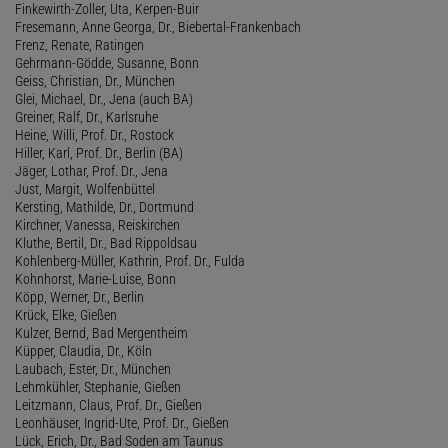
Finkewirth-Zoller, Uta, Kerpen-Buir
Fresemann, Anne Georga, Dr., Biebertal-Frankenbach
Frenz, Renate, Ratingen
Gehrmann-Gödde, Susanne, Bonn
Geiss, Christian, Dr., München
Glei, Michael, Dr., Jena (auch BA)
Greiner, Ralf, Dr., Karlsruhe
Heine, Willi, Prof. Dr., Rostock
Hiller, Karl, Prof. Dr., Berlin (BA)
Jäger, Lothar, Prof. Dr., Jena
Just, Margit, Wolfenbüttel
Kersting, Mathilde, Dr., Dortmund
Kirchner, Vanessa, Reiskirchen
Kluthe, Bertil, Dr., Bad Rippoldsau
Kohlenberg-Müller, Kathrin, Prof. Dr., Fulda
Kohnhorst, Marie-Luise, Bonn
Köpp, Werner, Dr., Berlin
Krück, Elke, Gießen
Kulzer, Bernd, Bad Mergentheim
Küpper, Claudia, Dr., Köln
Laubach, Ester, Dr., München
Lehmkühler, Stephanie, Gießen
Leitzmann, Claus, Prof. Dr., Gießen
Leonhäuser, Ingrid-Ute, Prof. Dr., Gießen
Lück, Erich, Dr., Bad Soden am Taunus