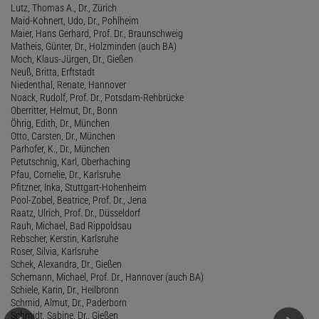
Lutz, Thomas A., Dr., Zürich
Maid-Kohnert, Udo, Dr., Pohlheim
Maier, Hans Gerhard, Prof. Dr., Braunschweig
Matheis, Günter, Dr., Holzminden (auch BA)
Moch, Klaus-Jürgen, Dr., Gießen
Neuß, Britta, Erftstadt
Niedenthal, Renate, Hannover
Noack, Rudolf, Prof. Dr., Potsdam-Rehbrücke
Oberritter, Helmut, Dr., Bonn
Öhrig, Edith, Dr., München
Otto, Carsten, Dr., München
Parhofer, K., Dr., München
Petutschnig, Karl, Oberhaching
Pfau, Cornelie, Dr., Karlsruhe
Pfitzner, Inka, Stuttgart-Hohenheim
Pool-Zobel, Beatrice, Prof. Dr., Jena
Raatz, Ulrich, Prof. Dr., Düsseldorf
Rauh, Michael, Bad Rippoldsau
Rebscher, Kerstin, Karlsruhe
Roser, Silvia, Karlsruhe
Schek, Alexandra, Dr., Gießen
Schemann, Michael, Prof. Dr., Hannover (auch BA)
Schiele, Karin, Dr., Heilbronn
Schmid, Almut, Dr., Paderborn
Schmidt, Sabine, Dr., Gießen