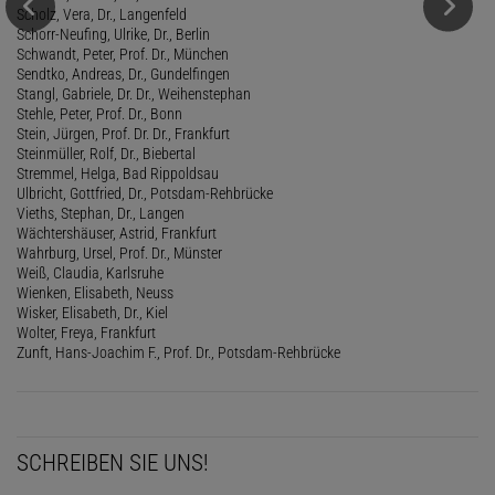
Scholz, Vera, Dr., Langenfeld
Schorr-Neufing, Ulrike, Dr., Berlin
Schwandt, Peter, Prof. Dr., München
Sendtko, Andreas, Dr., Gundelfingen
Stangl, Gabriele, Dr. Dr., Weihenstephan
Stehle, Peter, Prof. Dr., Bonn
Stein, Jürgen, Prof. Dr. Dr., Frankfurt
Steinmüller, Rolf, Dr., Biebertal
Stremmel, Helga, Bad Rippoldsau
Ulbricht, Gottfried, Dr., Potsdam-Rehbrücke
Vieths, Stephan, Dr., Langen
Wächtershäuser, Astrid, Frankfurt
Wahrburg, Ursel, Prof. Dr., Münster
Weiß, Claudia, Karlsruhe
Wienken, Elisabeth, Neuss
Wisker, Elisabeth, Dr., Kiel
Wolter, Freya, Frankfurt
Zunft, Hans-Joachim F., Prof. Dr., Potsdam-Rehbrücke
SCHREIBEN SIE UNS!