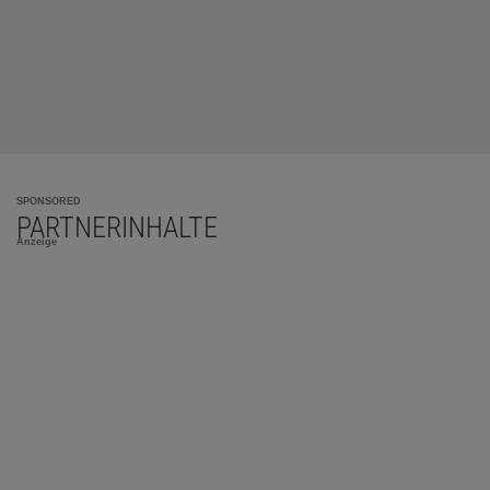
SPONSORED
PARTNERINHALTE
Anzeige