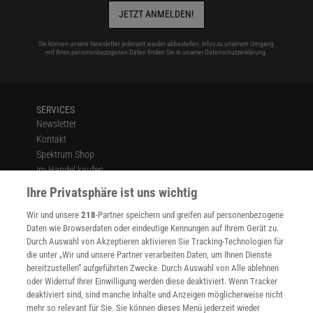
JETZT ANMELDEN!
Sie können unsere Newsletter jederzeit wieder abbestellen. Infos zu unserem Umgang
mit Ihren personenbezogenen Daten finden Sie in unserer
Datenschutzerklärung
.
SERVICES
Newsletter
Kontakt
Spektrum Shop
Im Handel kaufen
Presse
Ihre Privatsphäre ist uns wichtig
Verträge kündigen
Wir und unsere
218
-Partner speichern und greifen auf personenbezogene
Widerruf
Daten wie Browserdaten oder eindeutige Kennungen auf Ihrem Gerät zu.
INFO
Durch Auswahl von Akzeptieren aktivieren Sie Tracking-Technologien für
Mediadaten
die unter „Wir und unsere Partner verarbeiten Daten, um Ihnen Dienste
bereitzustellen“ aufgeführten Zwecke. Durch Auswahl von Alle ablehnen
Datenschutz
oder Widerruf Ihrer Einwilligung werden diese deaktiviert. Wenn Tracker
Nutzungsbedingungen
deaktiviert sind, sind manche Inhalte und Anzeigen möglicherweise nicht
Cookie-Einstellungen
mehr so relevant für Sie. Sie können dieses Menü jederzeit wieder