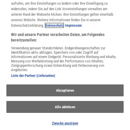
Utiq verwalten
aufrufen, um Ihre Einstellungen zu ändern oder Ihre Einwilligung zu
Nutzungsbasierte Onlinewerbung
widerrufen, indem Sie auf den Link Voreinstellungen verwalten am
Alle Artikel
unteren Rand der Webseite klicken. Ihre Einstellungen gelten innerhalb
unseres Website. Weitere Informationen finden Sie in unserer
Impressum
Datenschutzerklärung.
Datenschutz
Impressum
WEITERE ANGEBOTE
Wir und unsere Partner verarbeiten Daten, um Folgendes
Angebote für Schulen
bereitzustellen:
Angebote für Institutionen
Verwendung genauer Standortdaten. Endgeräteeigenschaften zur
Sprachen lernen mit Gymglish
Identifikation aktiv abfragen. Speichern von oder Zugriff auf
Lexika
Informationen auf einem Endgerät. Personalisierte Werbung und Inhalte,
Messung von Werbeleistung und der Performance von Inhalten,
Für Spektrum schreiben
Zielgruppenforschung sowie Entwicklung und Verbesserung von
Zugänglichkeitserklärung
Angeboten.
Liste der Partner (Lieferanten)
WEBSEITEN
KielSCN
Akzeptieren
Wissenschaft in die Schulen
SciLogs
Alle ablehnen
Uns finden Sie auch hier:
Zwecke anzeigen