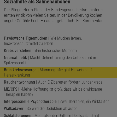
:
Sozialhilfe als Sahnehäubchen
Die Pflegereform-Pläne der Bundesgesundheitsministerin
ernten Kritik von vielen Seiten. In der Bevölkerung kochen
ungute Gefühle hoch – das ist gefährlich. Ein Kommentar.
Pawlowsche Tigermücken
| Wie Mücken lernen,
Insektenschutzmittel zu lieben
Krebs verstehen
| »Ein historischer Moment«
Neuroathletik
| Macht Gehirntraining den Unterschied im
Spitzensport?
Brustkrebsvorsorge
| Mammografie gibt Hinweise auf
Herzerkrankung
Rauchentwöhnung
| Auch E-Zigaretten fördern Lungenkrebs
ME/CFS
| »Meine Hoffnung ist groß, dass wir bald wirksame
Therapien haben«
Interpersonelle Psychotherapie
| Zwei Therapien, ein Wirkfaktor
Walkadaver
| So wird die Obduktion ablaufen
Schlafstörungen
| Mehr als jeder Dritte in Deutschland hat