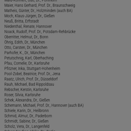
Maier, Hans Gerhard, Prof. Dr., Braunschweig
Matheis, Günter, Dr., Holzminden (auch BA)
Moch, Klaus-Jürgen, Dr., Gießen
Neuß, Britta, Erftstadt
Niedenthal, Renate, Hannover
Noack, Rudolf, Prof. Dr., Potsdam-Rehbrücke
Oberritter, Helmut, Dr., Bonn
Öhrig, Edith, Dr., München
Otto, Carsten, Dr., München
Parhofer, K., Dr., München
Petutschnig, Karl, Oberhaching
Pfau, Cornelie, Dr., Karlsruhe
Pfitzner, Inka, Stuttgart-Hohenheim
Pool-Zobel, Beatrice, Prof. Dr., Jena
Raatz, Ulrich, Prof. Dr., Düsseldorf
Rauh, Michael, Bad Rippoldsau
Rebscher, Kerstin, Karlsruhe
Roser, Silvia, Karlsruhe
Schek, Alexandra, Dr., Gießen
Schemann, Michael, Prof. Dr., Hannover (auch BA)
Schiele, Karin, Dr., Heilbronn
Schmid, Almut, Dr., Paderborn
Schmidt, Sabine, Dr., Gießen
Scholz, Vera, Dr., Langenfeld