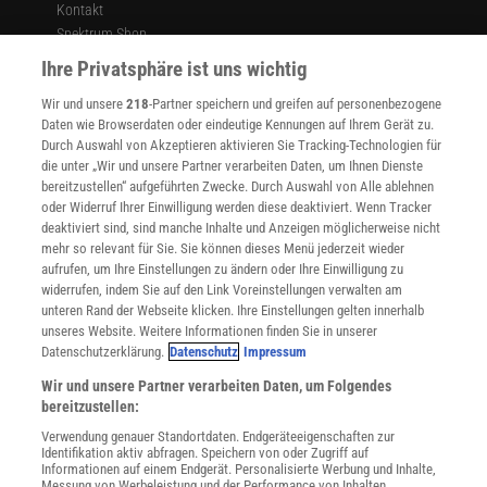
Kontakt
Spektrum Shop
Im Handel kaufen
Ihre Privatsphäre ist uns wichtig
Presse
Wir und unsere
218
-Partner speichern und greifen auf personenbezogene
Verträge kündigen
Daten wie Browserdaten oder eindeutige Kennungen auf Ihrem Gerät zu.
INFO
Durch Auswahl von Akzeptieren aktivieren Sie Tracking-Technologien für
Mediadaten
die unter „Wir und unsere Partner verarbeiten Daten, um Ihnen Dienste
bereitzustellen“ aufgeführten Zwecke. Durch Auswahl von Alle ablehnen
Datenschutz
oder Widerruf Ihrer Einwilligung werden diese deaktiviert. Wenn Tracker
Nutzungsbedingungen
deaktiviert sind, sind manche Inhalte und Anzeigen möglicherweise nicht
Cookie-Einstellungen
mehr so relevant für Sie. Sie können dieses Menü jederzeit wieder
Utiq verwalten
aufrufen, um Ihre Einstellungen zu ändern oder Ihre Einwilligung zu
Nutzungsbasierte Onlinewerbung
widerrufen, indem Sie auf den Link Voreinstellungen verwalten am
Alle Artikel
unteren Rand der Webseite klicken. Ihre Einstellungen gelten innerhalb
unseres Website. Weitere Informationen finden Sie in unserer
Impressum
Datenschutzerklärung.
Datenschutz
Impressum
WEITERE ANGEBOTE
Wir und unsere Partner verarbeiten Daten, um Folgendes
Angebote für Schulen
bereitzustellen:
Angebote für Institutionen
Verwendung genauer Standortdaten. Endgeräteeigenschaften zur
Sprachen lernen mit Gymglish
Identifikation aktiv abfragen. Speichern von oder Zugriff auf
Lexika
Informationen auf einem Endgerät. Personalisierte Werbung und Inhalte,
Messung von Werbeleistung und der Performance von Inhalten,