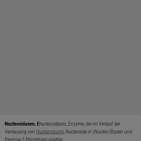
Nucleosidasen
,
E
nucleosidases
, Enzyme, die im Verlauf der
Verdauung von
Nucleinsäuren
Nucleoside in (Nucleo-)Basen und
Pentose-1-Phosphate spalten.