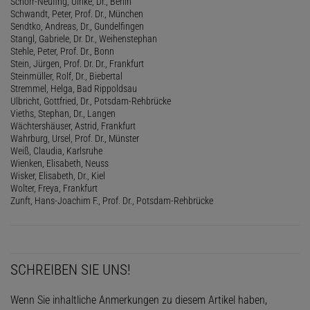
Schorr-Neufing, Ulrike, Dr., Berlin
Schwandt, Peter, Prof. Dr., München
Sendtko, Andreas, Dr., Gundelfingen
Stangl, Gabriele, Dr. Dr., Weihenstephan
Stehle, Peter, Prof. Dr., Bonn
Stein, Jürgen, Prof. Dr. Dr., Frankfurt
Steinmüller, Rolf, Dr., Biebertal
Stremmel, Helga, Bad Rippoldsau
Ulbricht, Gottfried, Dr., Potsdam-Rehbrücke
Vieths, Stephan, Dr., Langen
Wächtershäuser, Astrid, Frankfurt
Wahrburg, Ursel, Prof. Dr., Münster
Weiß, Claudia, Karlsruhe
Wienken, Elisabeth, Neuss
Wisker, Elisabeth, Dr., Kiel
Wolter, Freya, Frankfurt
Zunft, Hans-Joachim F., Prof. Dr., Potsdam-Rehbrücke
SCHREIBEN SIE UNS!
Wenn Sie inhaltliche Anmerkungen zu diesem Artikel haben,