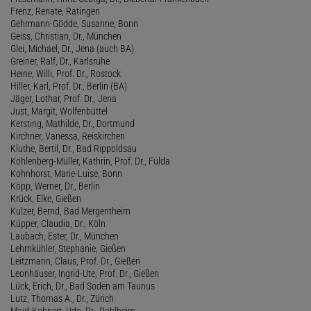
Frenz, Renate, Ratingen
Gehrmann-Gödde, Susanne, Bonn
Geiss, Christian, Dr., München
Glei, Michael, Dr., Jena (auch BA)
Greiner, Ralf, Dr., Karlsruhe
Heine, Willi, Prof. Dr., Rostock
Hiller, Karl, Prof. Dr., Berlin (BA)
Jäger, Lothar, Prof. Dr., Jena
Just, Margit, Wolfenbüttel
Kersting, Mathilde, Dr., Dortmund
Kirchner, Vanessa, Reiskirchen
Kluthe, Bertil, Dr., Bad Rippoldsau
Kohlenberg-Müller, Kathrin, Prof. Dr., Fulda
Kohnhorst, Marie-Luise, Bonn
Köpp, Werner, Dr., Berlin
Krück, Elke, Gießen
Kulzer, Bernd, Bad Mergentheim
Küpper, Claudia, Dr., Köln
Laubach, Ester, Dr., München
Lehmkühler, Stephanie, Gießen
Leitzmann, Claus, Prof. Dr., Gießen
Leonhäuser, Ingrid-Ute, Prof. Dr., Gießen
Lück, Erich, Dr., Bad Soden am Taunus
Lutz, Thomas A., Dr., Zürich
Maid-Kohnert, Udo, Dr., Pohlheim