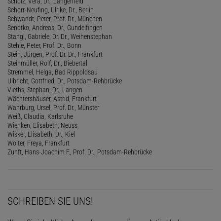
Scholz, Vera, Dr., Langenfeld
Schorr-Neufing, Ulrike, Dr., Berlin
Schwandt, Peter, Prof. Dr., München
Sendtko, Andreas, Dr., Gundelfingen
Stangl, Gabriele, Dr. Dr., Weihenstephan
Stehle, Peter, Prof. Dr., Bonn
Stein, Jürgen, Prof. Dr. Dr., Frankfurt
Steinmüller, Rolf, Dr., Biebertal
Stremmel, Helga, Bad Rippoldsau
Ulbricht, Gottfried, Dr., Potsdam-Rehbrücke
Vieths, Stephan, Dr., Langen
Wächtershäuser, Astrid, Frankfurt
Wahrburg, Ursel, Prof. Dr., Münster
Weiß, Claudia, Karlsruhe
Wienken, Elisabeth, Neuss
Wisker, Elisabeth, Dr., Kiel
Wolter, Freya, Frankfurt
Zunft, Hans-Joachim F., Prof. Dr., Potsdam-Rehbrücke
SCHREIBEN SIE UNS!