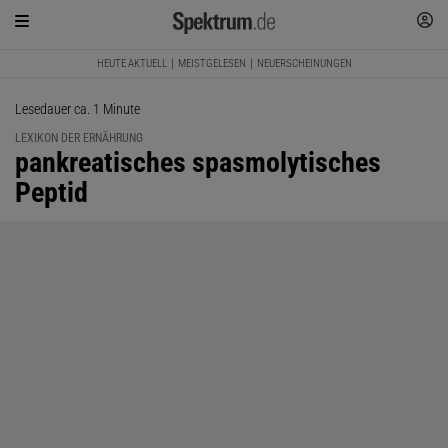
HEUTE AKTUELL
MEISTGELESEN
NEUERSCHEINUNGEN
Lesedauer ca. 1 Minute
LEXIKON DER ERNÄHRUNG
:
pankreatisches spasmolytisches
Peptid