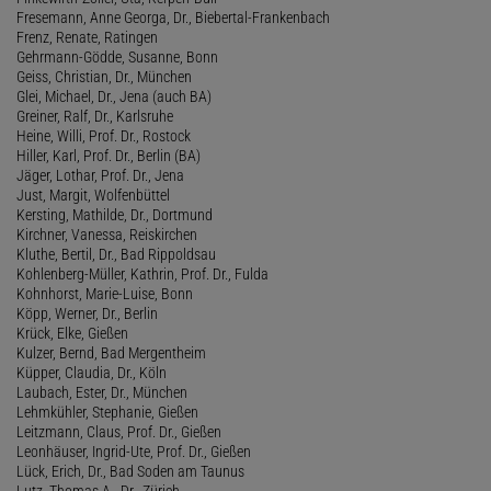
Fresemann, Anne Georga, Dr., Biebertal-Frankenbach
Frenz, Renate, Ratingen
Gehrmann-Gödde, Susanne, Bonn
Geiss, Christian, Dr., München
Glei, Michael, Dr., Jena (auch BA)
Greiner, Ralf, Dr., Karlsruhe
Heine, Willi, Prof. Dr., Rostock
Hiller, Karl, Prof. Dr., Berlin (BA)
Jäger, Lothar, Prof. Dr., Jena
Just, Margit, Wolfenbüttel
Kersting, Mathilde, Dr., Dortmund
Kirchner, Vanessa, Reiskirchen
Kluthe, Bertil, Dr., Bad Rippoldsau
Kohlenberg-Müller, Kathrin, Prof. Dr., Fulda
Kohnhorst, Marie-Luise, Bonn
Köpp, Werner, Dr., Berlin
Krück, Elke, Gießen
Kulzer, Bernd, Bad Mergentheim
Küpper, Claudia, Dr., Köln
Laubach, Ester, Dr., München
Lehmkühler, Stephanie, Gießen
Leitzmann, Claus, Prof. Dr., Gießen
Leonhäuser, Ingrid-Ute, Prof. Dr., Gießen
Lück, Erich, Dr., Bad Soden am Taunus
Lutz, Thomas A., Dr., Zürich