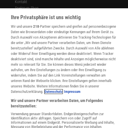
Kontakt
Spektrum Shop
Im Handel kaufen
Ihre Privatsphäre ist uns wichtig
Presse
Wir und unsere
218
-Partner speichern und greifen auf personenbezogene
Verträge kündigen
Daten wie Browserdaten oder eindeutige Kennungen auf Ihrem Gerät zu.
INFO
Durch Auswahl von Akzeptieren aktivieren Sie Tracking-Technologien für
Mediadaten
die unter „Wir und unsere Partner verarbeiten Daten, um Ihnen Dienste
bereitzustellen“ aufgeführten Zwecke. Durch Auswahl von Alle ablehnen
Datenschutz
oder Widerruf Ihrer Einwilligung werden diese deaktiviert. Wenn Tracker
Nutzungsbedingungen
deaktiviert sind, sind manche Inhalte und Anzeigen möglicherweise nicht
Cookie-Einstellungen
mehr so relevant für Sie. Sie können dieses Menü jederzeit wieder
Utiq verwalten
aufrufen, um Ihre Einstellungen zu ändern oder Ihre Einwilligung zu
Nutzungsbasierte Onlinewerbung
widerrufen, indem Sie auf den Link Voreinstellungen verwalten am
Alle Artikel
unteren Rand der Webseite klicken. Ihre Einstellungen gelten innerhalb
unseres Website. Weitere Informationen finden Sie in unserer
Impressum
Datenschutzerklärung.
Datenschutz
Impressum
WEITERE ANGEBOTE
Wir und unsere Partner verarbeiten Daten, um Folgendes
Angebote für Schulen
bereitzustellen:
Angebote für Institutionen
Verwendung genauer Standortdaten. Endgeräteeigenschaften zur
Sprachen lernen mit Gymglish
Identifikation aktiv abfragen. Speichern von oder Zugriff auf
Lexika
Informationen auf einem Endgerät. Personalisierte Werbung und Inhalte,
Messung von Werbeleistung und der Performance von Inhalten,
Für Spektrum schreiben