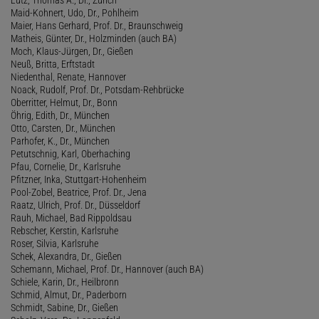
Maid-Kohnert, Udo, Dr., Pohlheim
Maier, Hans Gerhard, Prof. Dr., Braunschweig
Matheis, Günter, Dr., Holzminden (auch BA)
Moch, Klaus-Jürgen, Dr., Gießen
Neuß, Britta, Erftstadt
Niedenthal, Renate, Hannover
Noack, Rudolf, Prof. Dr., Potsdam-Rehbrücke
Oberritter, Helmut, Dr., Bonn
Öhrig, Edith, Dr., München
Otto, Carsten, Dr., München
Parhofer, K., Dr., München
Petutschnig, Karl, Oberhaching
Pfau, Cornelie, Dr., Karlsruhe
Pfitzner, Inka, Stuttgart-Hohenheim
Pool-Zobel, Beatrice, Prof. Dr., Jena
Raatz, Ulrich, Prof. Dr., Düsseldorf
Rauh, Michael, Bad Rippoldsau
Rebscher, Kerstin, Karlsruhe
Roser, Silvia, Karlsruhe
Schek, Alexandra, Dr., Gießen
Schemann, Michael, Prof. Dr., Hannover (auch BA)
Schiele, Karin, Dr., Heilbronn
Schmid, Almut, Dr., Paderborn
Schmidt, Sabine, Dr., Gießen