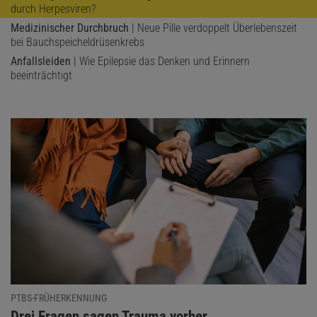
durch Herpesviren?
Medizinischer Durchbruch
| Neue Pille verdoppelt Überlebenszeit
bei Bauchspeicheldrüsenkrebs
Anfallsleiden
| Wie Epilepsie das Denken und Erinnern
beeinträchtigt
PTBS-FRÜHERKENNUNG
:
Drei Fragen sagen Trauma vorher