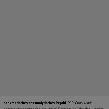
pankreatisches spasmolytisches Peptid
,
PSP
,
E
pancreatic