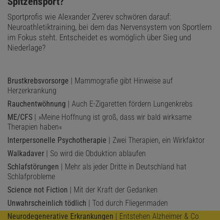
Spitzensport?
Sportprofis wie Alexander Zverev schwören darauf:
Neuroathletiktraining, bei dem das Nervensystem von Sportlern
im Fokus steht. Entscheidet es womöglich über Sieg und
Niederlage?
Brustkrebsvorsorge
| Mammografie gibt Hinweise auf
Herzerkrankung
Rauchentwöhnung
| Auch E-Zigaretten fördern Lungenkrebs
ME/CFS
| »Meine Hoffnung ist groß, dass wir bald wirksame
Therapien haben«
Interpersonelle Psychotherapie
| Zwei Therapien, ein Wirkfaktor
Walkadaver
| So wird die Obduktion ablaufen
Schlafstörungen
| Mehr als jeder Dritte in Deutschland hat
Schlafprobleme
Science not Fiction
| Mit der Kraft der Gedanken
Unwahrscheinlich tödlich
| Tod durch Fliegenmaden
Neurodegenerative Erkrankungen
| Entstehen Alzheimer & Co