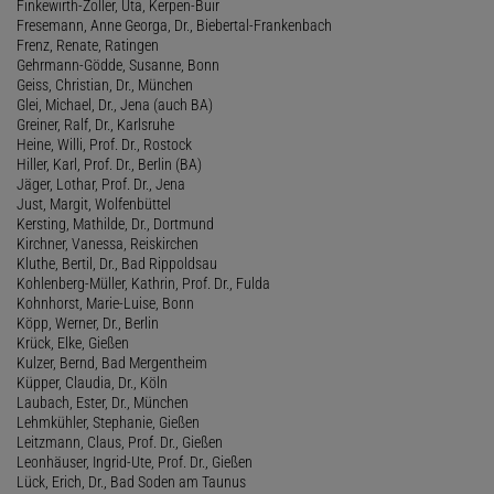
Finkewirth-Zoller, Uta, Kerpen-Buir
Fresemann, Anne Georga, Dr., Biebertal-Frankenbach
Frenz, Renate, Ratingen
Gehrmann-Gödde, Susanne, Bonn
Geiss, Christian, Dr., München
Glei, Michael, Dr., Jena (auch BA)
Greiner, Ralf, Dr., Karlsruhe
Heine, Willi, Prof. Dr., Rostock
Hiller, Karl, Prof. Dr., Berlin (BA)
Jäger, Lothar, Prof. Dr., Jena
Just, Margit, Wolfenbüttel
Kersting, Mathilde, Dr., Dortmund
Kirchner, Vanessa, Reiskirchen
Kluthe, Bertil, Dr., Bad Rippoldsau
Kohlenberg-Müller, Kathrin, Prof. Dr., Fulda
Kohnhorst, Marie-Luise, Bonn
Köpp, Werner, Dr., Berlin
Krück, Elke, Gießen
Kulzer, Bernd, Bad Mergentheim
Küpper, Claudia, Dr., Köln
Laubach, Ester, Dr., München
Lehmkühler, Stephanie, Gießen
Leitzmann, Claus, Prof. Dr., Gießen
Leonhäuser, Ingrid-Ute, Prof. Dr., Gießen
Lück, Erich, Dr., Bad Soden am Taunus