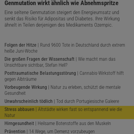
:
Genmutation wirkt ähnlich wie Abnehmspritze
Eine seltene Genmutation steigert den Energieumsatz und
senkt das Risiko für Adipositas und Diabetes. Ihre Wirkung
ähnelt in Teilen derjenigen des Medikaments Ozempic.
Folgen der Hitze
| Rund 9600 Tote in Deutschland durch extrem
heiße Juni-Woche
Die großen Fragen der Wissenschaft
| Wie macht man das
Unsichtbare sichtbar, Stefan Hell?
Posttraumatische Belastungsstörung
| Cannabis-Wirkstoff hilft
gegen Albträume
Vorbeugende Wirkung
| Natur zu erleben, schützt die mentale
Gesundheit
Unwahrscheinlich tödlich
| Tod durch Portugiesische Galeere
Stress abbauen
| Altstädte wirken fast so entspannend wie die
Natur
Hirngesundheit
| Heilsame Botenstoffe aus den Muskeln
Prävention
| 14 Wege, um Demenz vorzubeugen