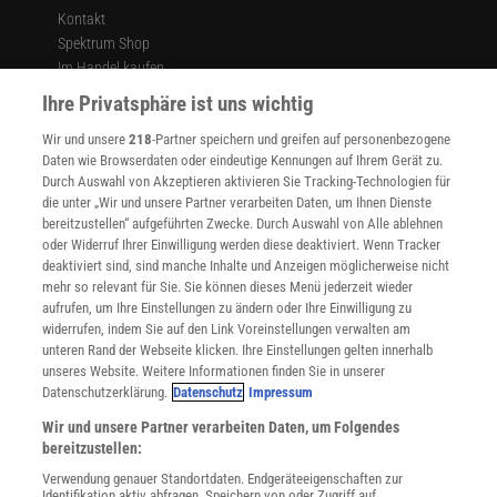
Kontakt
Spektrum Shop
Im Handel kaufen
Presse
Ihre Privatsphäre ist uns wichtig
Verträge kündigen
Wir und unsere
218
-Partner speichern und greifen auf personenbezogene
Widerruf
Daten wie Browserdaten oder eindeutige Kennungen auf Ihrem Gerät zu.
INFO
Durch Auswahl von Akzeptieren aktivieren Sie Tracking-Technologien für
Mediadaten
die unter „Wir und unsere Partner verarbeiten Daten, um Ihnen Dienste
bereitzustellen“ aufgeführten Zwecke. Durch Auswahl von Alle ablehnen
Datenschutz
oder Widerruf Ihrer Einwilligung werden diese deaktiviert. Wenn Tracker
Nutzungsbedingungen
deaktiviert sind, sind manche Inhalte und Anzeigen möglicherweise nicht
Cookie-Einstellungen
mehr so relevant für Sie. Sie können dieses Menü jederzeit wieder
Utiq verwalten
aufrufen, um Ihre Einstellungen zu ändern oder Ihre Einwilligung zu
Nutzungsbasierte Onlinewerbung
widerrufen, indem Sie auf den Link Voreinstellungen verwalten am
Alle Artikel
unteren Rand der Webseite klicken. Ihre Einstellungen gelten innerhalb
unseres Website. Weitere Informationen finden Sie in unserer
Impressum
Datenschutzerklärung.
Datenschutz
Impressum
WEITERE ANGEBOTE
Wir und unsere Partner verarbeiten Daten, um Folgendes
Angebote für Schulen
bereitzustellen:
Angebote für Institutionen
Verwendung genauer Standortdaten. Endgeräteeigenschaften zur
Sprachen lernen mit Gymglish
Identifikation aktiv abfragen. Speichern von oder Zugriff auf