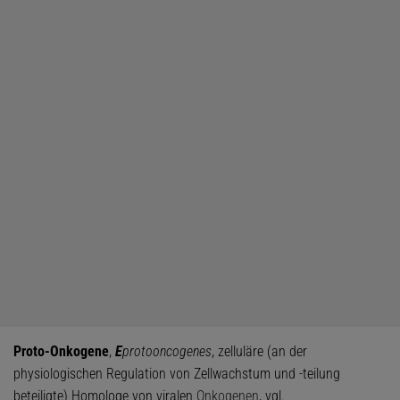
Proto-Onkogene
,
E
protooncogenes
, zelluläre (an der
physiologischen Regulation von Zellwachstum und -teilung
beteiligte) Homologe von viralen
Onkogenen
, vgl.