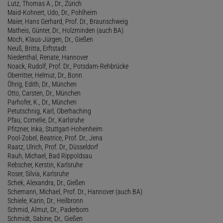
Lutz, Thomas A., Dr., Zürich
Maid-Kohnert, Udo, Dr., Pohlheim
Maier, Hans Gerhard, Prof. Dr., Braunschweig
Matheis, Günter, Dr., Holzminden (auch BA)
Moch, Klaus-Jürgen, Dr., Gießen
Neuß, Britta, Erftstadt
Niedenthal, Renate, Hannover
Noack, Rudolf, Prof. Dr., Potsdam-Rehbrücke
Oberritter, Helmut, Dr., Bonn
Öhrig, Edith, Dr., München
Otto, Carsten, Dr., München
Parhofer, K., Dr., München
Petutschnig, Karl, Oberhaching
Pfau, Cornelie, Dr., Karlsruhe
Pfitzner, Inka, Stuttgart-Hohenheim
Pool-Zobel, Beatrice, Prof. Dr., Jena
Raatz, Ulrich, Prof. Dr., Düsseldorf
Rauh, Michael, Bad Rippoldsau
Rebscher, Kerstin, Karlsruhe
Roser, Silvia, Karlsruhe
Schek, Alexandra, Dr., Gießen
Schemann, Michael, Prof. Dr., Hannover (auch BA)
Schiele, Karin, Dr., Heilbronn
Schmid, Almut, Dr., Paderborn
Schmidt, Sabine, Dr., Gießen