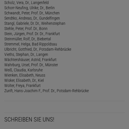
Scholz, Vera, Dr., Langenfeld
Schorr-Neufing, Ulrike, Dr., Berlin
Schwandt, Peter, Prof. Dr., München
Sendtko, Andreas, Dr., Gundelfingen
Stangl, Gabriele, Dr. Dr., Weihenstephan
Stehle, Peter, Prof. Dr., Bonn
Stein, Jürgen, Prof. Dr. Dr., Frankfurt
Steinmüller, Rolf, Dr., Biebertal
Stremmel, Helga, Bad Rippoldsau
Ulbricht, Gottfried, Dr., Potsdam-Rehbrücke
Vieths, Stephan, Dr., Langen
Wächtershäuser, Astrid, Frankfurt
Wahrburg, Ursel, Prof. Dr., Münster
Weiß, Claudia, Karlsruhe
Wienken, Elisabeth, Neuss
Wisker, Elisabeth, Dr., Kiel
Wolter, Freya, Frankfurt
Zunft, Hans-Joachim F., Prof. Dr., Potsdam-Rehbrücke
SCHREIBEN SIE UNS!