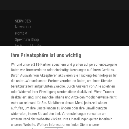
SERVICES
Newsletter
Kontakt
Spektrum Shop
Im Handel kaufen
Presse
Ihre Privatsphäre ist uns wichtig
Verträge kündigen
Wir und unsere
218
-Partner speichern und greifen auf personenbezogene
Widerruf
Daten wie Browserdaten oder eindeutige Kennungen auf Ihrem Gerät zu.
INFO
Durch Auswahl von Akzeptieren aktivieren Sie Tracking-Technologien für
Mediadaten
die unter „Wir und unsere Partner verarbeiten Daten, um Ihnen Dienste
bereitzustellen“ aufgeführten Zwecke. Durch Auswahl von Alle ablehnen
Datenschutz
oder Widerruf Ihrer Einwilligung werden diese deaktiviert. Wenn Tracker
Nutzungsbedingungen
deaktiviert sind, sind manche Inhalte und Anzeigen möglicherweise nicht
Cookie-Einstellungen
mehr so relevant für Sie. Sie können dieses Menü jederzeit wieder
Utiq verwalten
aufrufen, um Ihre Einstellungen zu ändern oder Ihre Einwilligung zu
Nutzungsbasierte Onlinewerbung
widerrufen, indem Sie auf den Link Voreinstellungen verwalten am
Alle Artikel
unteren Rand der Webseite klicken. Ihre Einstellungen gelten innerhalb
unseres Website. Weitere Informationen finden Sie in unserer
Impressum