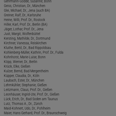
Gehrmann-Gödde, Susanne, Bonn
Geiss, Christian, Dr., München
Glei, Michael, Dr., Jena (auch BA)
Greiner, Ralf, Dr., Karlsruhe
Heine, Willi, Prof. Dr., Rostock
Hiller, Karl, Prof. Dr., Berlin (BA)
Jäger, Lothar, Prof. Dr., Jena
Just, Margit, Wolfenbüttel
Kersting, Mathilde, Dr., Dortmund
Kirchner, Vanessa, Reiskirchen
Kluthe, Bertil, Dr., Bad Rippoldsau
Kohlenberg-Müller, Kathrin, Prof. Dr., Fulda
Kohnhorst, Marie-Luise, Bonn
Köpp, Werner, Dr., Berlin
Krück, Elke, Gießen
Kulzer, Bernd, Bad Mergentheim
Küpper, Claudia, Dr., Köln
Laubach, Ester, Dr., München
Lehmkühler, Stephanie, Gießen
Leitzmann, Claus, Prof. Dr., Gießen
Leonhäuser, Ingrid-Ute, Prof. Dr., Gießen
Lück, Erich, Dr., Bad Soden am Taunus
Lutz, Thomas A., Dr., Zürich
Maid-Kohnert, Udo, Dr., Pohlheim
Maier, Hans Gerhard, Prof. Dr., Braunschweig