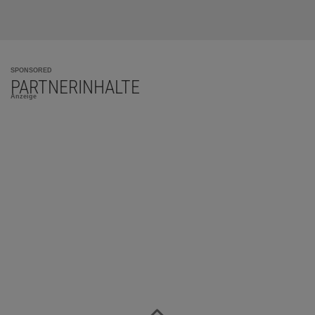
SPONSORED
PARTNERINHALTE
Anzeige