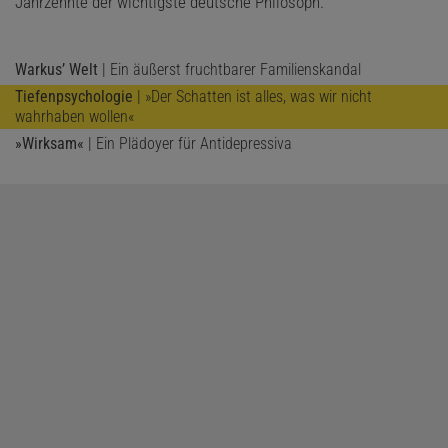
Jahrzehnte der wichtigste deutsche Philosoph.
Warkus’ Welt
| Ein äußerst fruchtbarer Familienskandal
Tiefenpsychologie
| »Der Schatten ist alles, was wir nicht
wahrhaben wollen«
»Wirksam«
| Ein Plädoyer für Antidepressiva