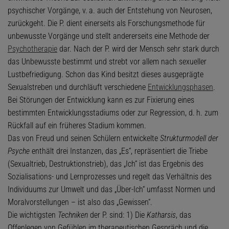
psychischer Vorgänge, v. a. auch der Entstehung von Neurosen,
zurückgeht. Die P. dient einerseits als Forschungsmethode für
unbewusste Vorgänge und stellt andererseits eine Methode der
Psychotherapie
dar. Nach der P. wird der Mensch sehr stark durch
das Unbewusste bestimmt und strebt vor allem nach sexueller
Lustbefriedigung. Schon das Kind besitzt dieses ausgeprägte
Sexualstreben und durchläuft verschiedene
Entwicklungsphasen
.
Bei Störungen der Entwicklung kann es zur Fixierung eines
bestimmten Entwicklungsstadiums oder zur Regression, d. h. zum
Rückfall auf ein früheres Stadium kommen.
Das von Freud und seinen Schülern entwickelte
Strukturmodell der
Psyche
enthält drei Instanzen, das „Es“, repräsentiert die Triebe
(Sexualtrieb, Destruktionstrieb), das „Ich“ ist das Ergebnis des
Sozialisations- und Lernprozesses und regelt das Verhältnis des
Individuums zur Umwelt und das „Über-Ich“ umfasst Normen und
Moralvorstellungen – ist also das „Gewissen“.
Die wichtigsten
Techniken
der P. sind: 1) Die
Katharsis
, das
Offenlegen von Gefühlen im therapeutischen Gespräch und die