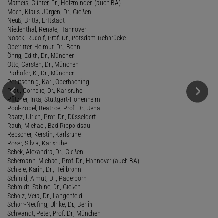
Matheis, Günter, Dr., Holzminden (auch BA)
Moch, Klaus-Jürgen, Dr., Gießen
Neuß, Britta, Erftstadt
Niedenthal, Renate, Hannover
Noack, Rudolf, Prof. Dr., Potsdam-Rehbrücke
Oberritter, Helmut, Dr., Bonn
Öhrig, Edith, Dr., München
Otto, Carsten, Dr., München
Parhofer, K., Dr., München
Petutschnig, Karl, Oberhaching
Pfau, Cornelie, Dr., Karlsruhe
Pfitzner, Inka, Stuttgart-Hohenheim
Pool-Zobel, Beatrice, Prof. Dr., Jena
Raatz, Ulrich, Prof. Dr., Düsseldorf
Rauh, Michael, Bad Rippoldsau
Rebscher, Kerstin, Karlsruhe
Roser, Silvia, Karlsruhe
Schek, Alexandra, Dr., Gießen
Schemann, Michael, Prof. Dr., Hannover (auch BA)
Schiele, Karin, Dr., Heilbronn
Schmid, Almut, Dr., Paderborn
Schmidt, Sabine, Dr., Gießen
Scholz, Vera, Dr., Langenfeld
Schorr-Neufing, Ulrike, Dr., Berlin
Schwandt, Peter, Prof. Dr., München