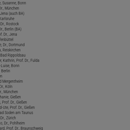
, Susanne, Bonn
 Dr., München
, Jena (auch BA)
 Karlsruhe
. Dr., Rostock
Dr., Berlin (BA)
f. Dr., Jena
fenbüttel
e, Dr., Dortmund
, Reiskirchen
., Bad Rippoldsau
 Kathrin, Prof. Dr., Fulda
-Luise, Bonn
 Berlin
en
ad Mergentheim
Dr., Köln
Dr., München
hanie, Gießen
 Prof. Dr., Gießen
-Ute, Prof. Dr., Gießen
, Bad Soden am Taunus
Dr., Zürich
o, Dr., Pohlheim
rd, Prof. Dr., Braunschweig