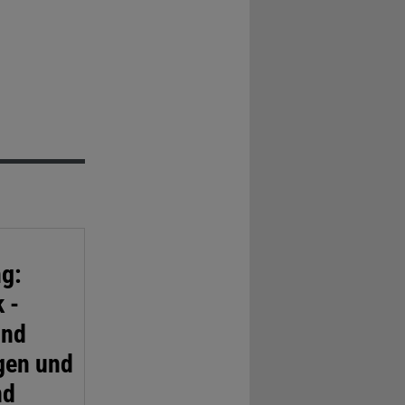
ng:
 -
und
gen und
nd