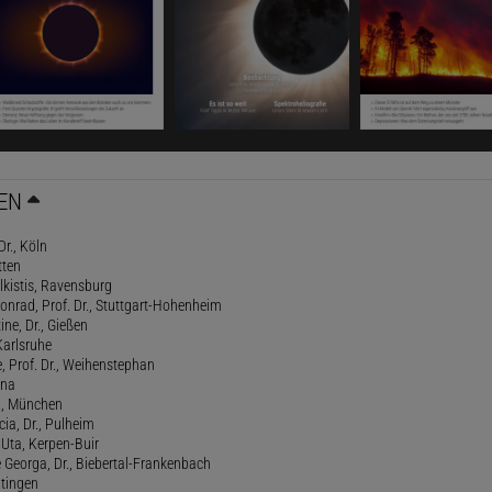
EN
Dr., Köln
tten
lkistis, Ravensburg
onrad, Prof. Dr., Stuttgart-Hohenheim
ne, Dr., Gießen
Karlsruhe
, Prof. Dr., Weihenstephan
ena
., München
cia, Dr., Pulheim
, Uta, Kerpen-Buir
Georga, Dr., Biebertal-Frankenbach
atingen