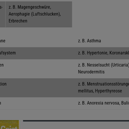
s-
z. B. Magengeschwüre,
Aerophagie (Luftschlucken),
Erbrechen
ane
z. B. Asthma
ufsystem
z. B. Hypertonie, Koronarsk
en
z. B. Nesselsucht (Urticaria)
Neurodermitis
tion
z. B. Menstruationsstörung
mellitus, Hyperthyreose
n
z. B. Anorexia nervosa, Bul