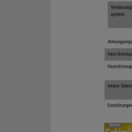
Verdauung
system
Atmungsorg
Herz-Kreisla
Hautstörung
innere Sekre
Essstörunge