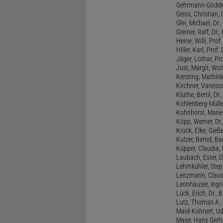
Gehrmann-Gödde
Geiss, Christian,
Glei, Michael, Dr.
Greiner, Ralf, Dr.,
Heine, Willi, Prof
Hiller, Karl, Prof. 
Jäger, Lothar, Pro
Just, Margit, Wol
Kersting, Mathild
Kirchner, Vanessa
Kluthe, Bertil, Dr
Kohlenberg-Müller,
Kohnhorst, Marie
Köpp, Werner, Dr.,
Krück, Elke, Gieß
Kulzer, Bernd, B
Küpper, Claudia, 
Laubach, Ester, 
Lehmkühler, Step
Leitzmann, Claus,
Leonhäuser, Ingrid
Lück, Erich, Dr.
Lutz, Thomas A., 
Maid-Kohnert, Ud
Maier, Hans Gerha