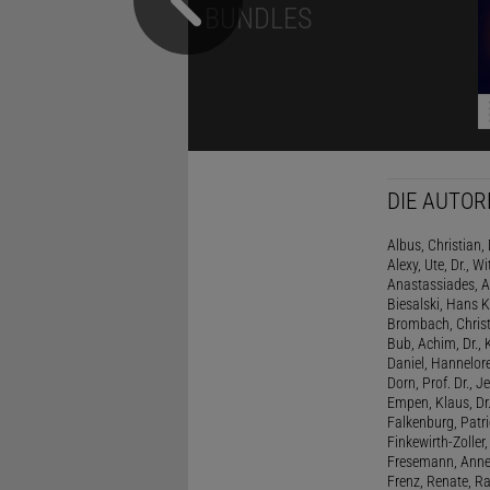
BUNDLES
DIE AUTOR
Albus, Christian, 
Alexy, Ute, Dr., Wi
Anastassiades, A
Biesalski, Hans K
Brombach, Christi
Bub, Achim, Dr., 
Daniel, Hannelore
Dorn, Prof. Dr., J
Empen, Klaus, Dr
Falkenburg, Patri
Finkewirth-Zoller
Fresemann, Anne 
Frenz, Renate, R