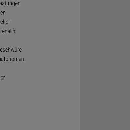
lastungen
men
scher
renalin,
geschwüre
 autonomen
der