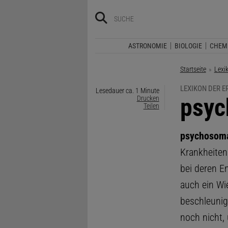
ASTRONOMIE
BIOLOGIE
CHEM
Startseite
Lexi
LEXIKON DER 
Lesedauer ca. 1 Minute
:
psyc
Drucken
Teilen
psychosoma
Krankheiten
bei deren E
auch ein Wi
beschleunige
noch nicht, 