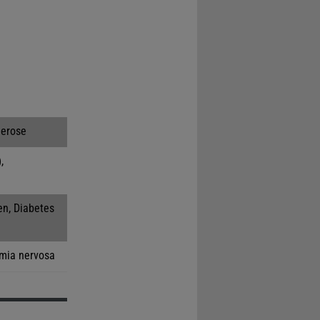
lerose
,
en, Diabetes
imia nervosa