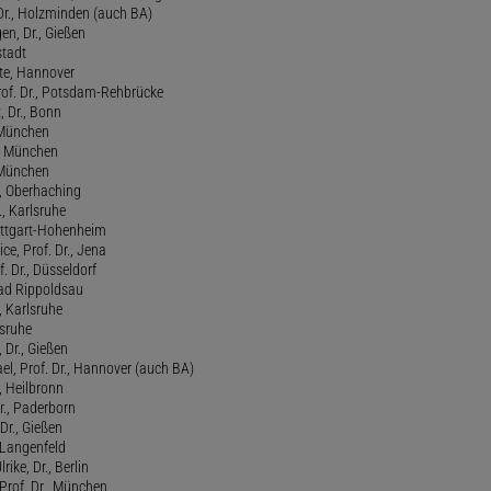
Dr., Holzminden (auch BA)
n, Dr., Gießen
stadt
te, Hannover
rof. Dr., Potsdam-Rehbrücke
, Dr., Bonn
, München
., München
, München
l, Oberhaching
., Karlsruhe
tuttgart-Hohenheim
ce, Prof. Dr., Jena
f. Dr., Düsseldorf
ad Rippoldsau
, Karlsruhe
lsruhe
 Dr., Gießen
l, Prof. Dr., Hannover (auch BA)
., Heilbronn
r., Paderborn
Dr., Gießen
, Langenfeld
rike, Dr., Berlin
Prof. Dr., München