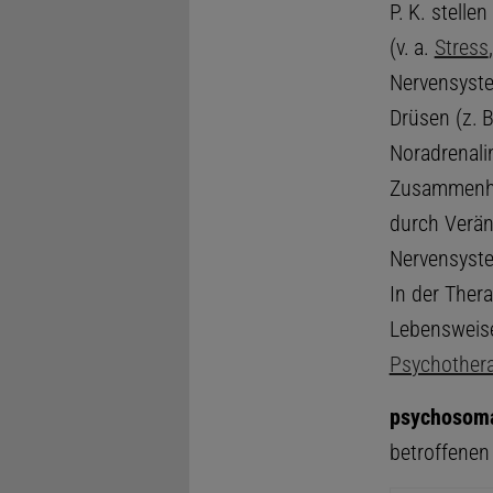
P. K. stelle
(v. a.
Stress
Nervensyste
Drüsen (z. 
Noradrenalin
Zusammenhan
durch Verän
Nervensyste
In der Ther
Lebensweise
Psychothera
psychosoma
betroffene