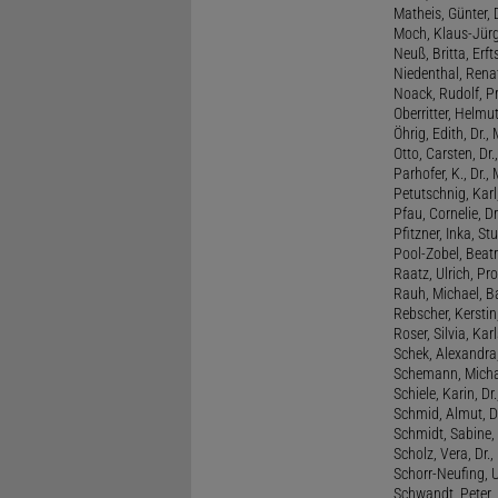
Matheis, Günter, 
Moch, Klaus-Jürge
Neuß, Britta, Erft
Niedenthal, Rena
Noack, Rudolf, P
Oberritter, Helmut
Öhrig, Edith, Dr.
Otto, Carsten, Dr
Parhofer, K., Dr.
Petutschnig, Kar
Pfau, Cornelie, Dr
Pfitzner, Inka, S
Pool-Zobel, Beatri
Raatz, Ulrich, Pro
Rauh, Michael, B
Rebscher, Kerstin
Roser, Silvia, Kar
Schek, Alexandra,
Schemann, Michae
Schiele, Karin, Dr
Schmid, Almut, D
Schmidt, Sabine, 
Scholz, Vera, Dr.
Schorr-Neufing, Ul
Schwandt, Peter, 