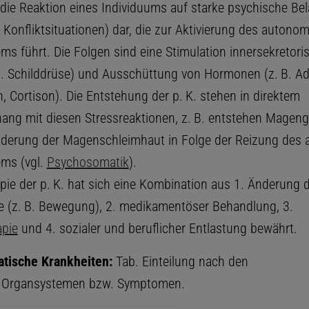
n die Reaktion eines Individuums auf starke psychische Be
, Konfliktsituationen) dar, die zur Aktivierung des autono
ms führt. Die Folgen sind eine Stimulation innersekretori
B. Schilddrüse) und Ausschüttung von Hormonen (z. B. Ad
, Cortison). Die Entstehung der p. K. stehen in direktem
g mit diesen Stressreaktionen, z. B. entstehen Magen
derung der Magenschleimhaut in Folge der Reizung des
ms (vgl.
Psychosomatik
).
apie der p. K. hat sich eine Kombination aus 1. Änderung 
 (z. B. Bewegung), 2. medikamentöser Behandlung, 3.
pie
und 4. sozialer und beruflicher Entlastung bewährt.
tische Krankheiten:
Tab. Einteilung nach den
n Organsystemen bzw. Symptomen.