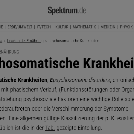
IE
ERDE/UMWELT
IT/TECH
KULTUR
MATHEMATIK
MEDIZIN
PHYSIK
ka
Lexikon der Ernährung
Aktuelle Seite:
psychosomatische Krankheiten
ERNÄHRUNG
hosomatische Krankhei
tische Krankheiten
,
E
psychosomatic disorders
, chronisc
 mit phasischem Verlauf, (Funktionsstörungen oder Orga
ntstehung psychosoziale Faktoren eine wichtige Rolle spie
ederauftreten oder die Verschlimmerung der Symptome
n. Eine allgemein gültige Klassifizierung der p. K. existier
üblich ist die in der
Tab.
gezeigte Einteilung.