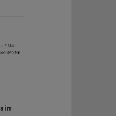
er E-Mail
e beantworten
la im