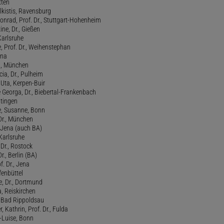
tten
lkistis, Ravensburg
onrad, Prof. Dr., Stuttgart-Hohenheim
ne, Dr., Gießen
Karlsruhe
, Prof. Dr., Weihenstephan
ena
., München
cia, Dr., Pulheim
, Uta, Kerpen-Buir
Georga, Dr., Biebertal-Frankenbach
atingen
, Susanne, Bonn
 Dr., München
, Jena (auch BA)
 Karlsruhe
. Dr., Rostock
Dr., Berlin (BA)
f. Dr., Jena
fenbüttel
e, Dr., Dortmund
, Reiskirchen
., Bad Rippoldsau
 Kathrin, Prof. Dr., Fulda
-Luise, Bonn