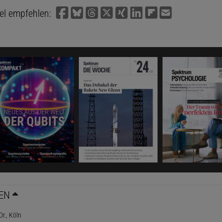
kel empfehlen:
EN
Dr., Köln