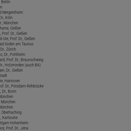
 Berlin
en
ad Mergentheim
Dr., Köln
Dr., München
hanie, Gießen
 Prof. Dr., Gießen
-Ute, Prof. Dr., Gießen
, Bad Soden am Taunus
Dr., Zürich
o, Dr., Pohlheim
rd, Prof. Dr., Braunschweig
Dr., Holzminden (auch BA)
n, Dr., Gießen
stadt
te, Hannover
rof. Dr., Potsdam-Rehbrücke
, Dr., Bonn
, München
., München
, München
l, Oberhaching
., Karlsruhe
tuttgart-Hohenheim
ce, Prof. Dr., Jena