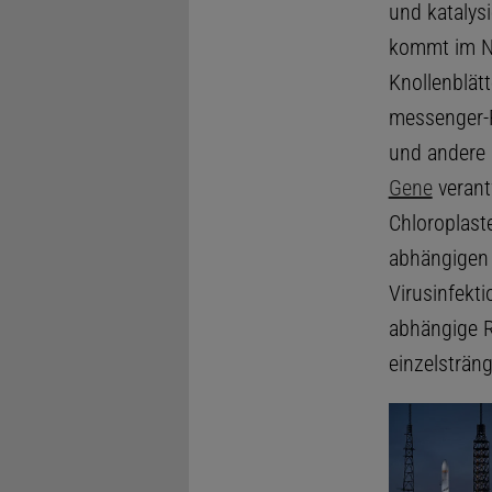
und katalys
kommt im Nu
Knollenblätt
messenger-R
und andere k
Gene
verant
Chloroplast
abhängigen 
Virusinfekti
abhängige R
einzelsträn