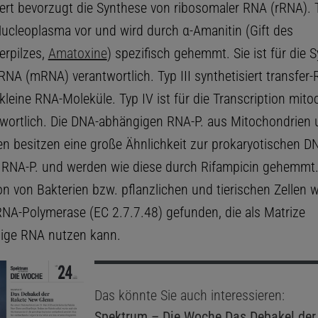
iert bevorzugt die Synthese von ribosomaler RNA (rRNA). T
cleoplasma vor und wird durch α-Amanitin (Gift des
erpilzes,
Amatoxine
) spezifisch gehemmt. Sie ist für die 
NA (mRNA) verantwortlich. Typ III synthetisiert transfer
leine RNA-Moleküle. Typ IV ist für die Transcription mito
wortlich. Die DNA-abhängigen RNA-P. aus Mitochondrien 
en besitzen eine große Ähnlichkeit zur prokaryotischen D
RNA-P. und werden wie diese durch Rifampicin gehemmt.
on von Bakterien bzw. pflanzlichen und tierischen Zellen 
NA-Polymerase (EC 2.7.7.48) gefunden, die als Matrize
gige RNA nutzen kann.
Das könnte Sie auch interessieren:
Spektrum – Die Woche
Das Debakel der