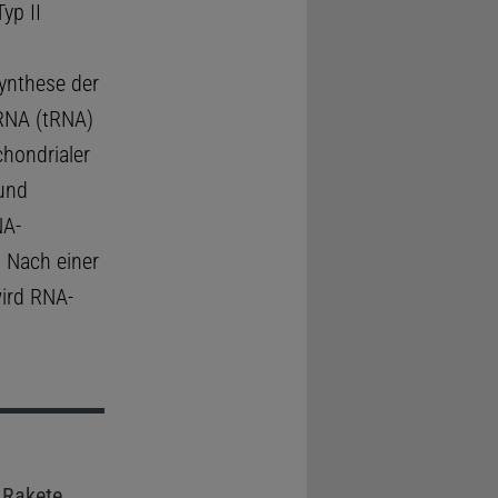
yp II
Synthese der
-RNA (tRNA)
chondrialer
und
NA-
 Nach einer
wird RNA-
 Rakete