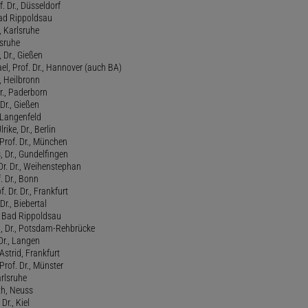
f. Dr., Düsseldorf
ad Rippoldsau
, Karlsruhe
lsruhe
 Dr., Gießen
l, Prof. Dr., Hannover (auch BA)
., Heilbronn
r., Paderborn
Dr., Gießen
, Langenfeld
rike, Dr., Berlin
Prof. Dr., München
 Dr., Gundelfingen
 Dr. Dr., Weihenstephan
f. Dr., Bonn
. Dr. Dr., Frankfurt
Dr., Biebertal
, Bad Rippoldsau
ed, Dr., Potsdam-Rehbrücke
Dr., Langen
strid, Frankfurt
Prof. Dr., Münster
rlsruhe
th, Neuss
Dr., Kiel