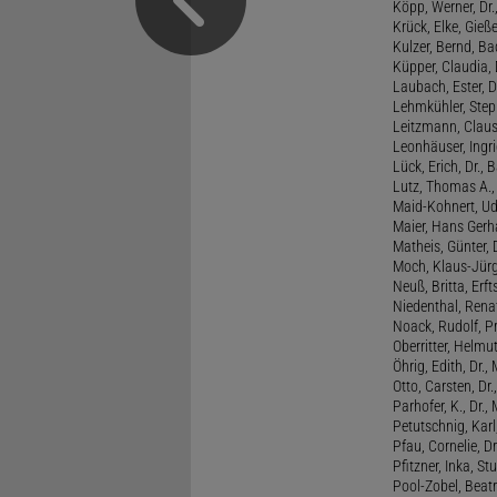
Köpp, Werner, Dr.,
Krück, Elke, Gieß
Kulzer, Bernd, B
Küpper, Claudia, 
Laubach, Ester, 
Lehmkühler, Step
Leitzmann, Claus,
Leonhäuser, Ingrid
Lück, Erich, Dr.
Lutz, Thomas A., 
Maid-Kohnert, Ud
Maier, Hans Gerha
Matheis, Günter, 
Moch, Klaus-Jürge
Neuß, Britta, Erft
Niedenthal, Rena
Noack, Rudolf, P
Oberritter, Helmut
Öhrig, Edith, Dr.
Otto, Carsten, Dr
Parhofer, K., Dr.
Petutschnig, Kar
Pfau, Cornelie, Dr
Pfitzner, Inka, S
Pool-Zobel, Beatri