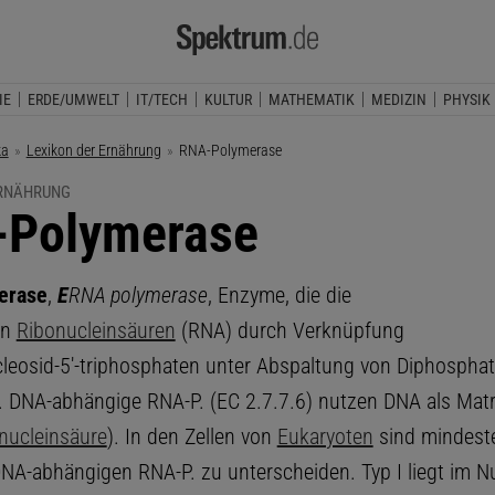
IE
ERDE/UMWELT
IT/TECH
KULTUR
MATHEMATIK
MEDIZIN
PHYSIK
ka
Lexikon der Ernährung
Aktuelle Seite:
RNA-Polymerase
ERNÄHRUNG
Polymerase
erase
,
E
RNA polymerase
, Enzyme, die die
on
Ribonucleinsäuren
(RNA) durch Verknüpfung
leosid-5'-triphosphaten unter Abspaltung von Diphosphat
n. DNA-abhängige RNA-P. (EC 2.7.7.6) nutzen DNA als Matr
nucleinsäure
). In den Zellen von
Eukaryoten
sind mindeste
NA-abhängigen RNA-P. zu unterscheiden. Typ I liegt im Nu