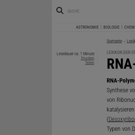
ASTRONOMIE
BIOLOGIE
CHEM
Startseite
Lexi
LEXIKON DER 
Lesedauer ca. 1 Minute
:
RNA-
Drucken
Teilen
RNA-Polym
Synthese v
von Ribonuc
katalysiere
(
Desoxyribo
Typen von D