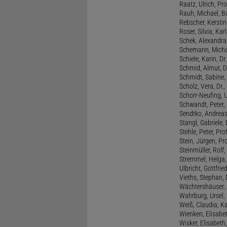
Raatz, Ulrich, Pro
Rauh, Michael, B
Rebscher, Kerstin
Roser, Silvia, Kar
Schek, Alexandra,
Schemann, Michae
Schiele, Karin, Dr
Schmid, Almut, D
Schmidt, Sabine, 
Scholz, Vera, Dr.
Schorr-Neufing, Ul
Schwandt, Peter, 
Sendtko, Andreas,
Stangl, Gabriele,
Stehle, Peter, Pro
Stein, Jürgen, Prof
Steinmüller, Rolf, 
Stremmel, Helga
Ulbricht, Gottfri
Vieths, Stephan, 
Wächtershäuser, A
Wahrburg, Ursel, 
Weiß, Claudia, Ka
Wienken, Elisabe
Wisker, Elisabeth, 