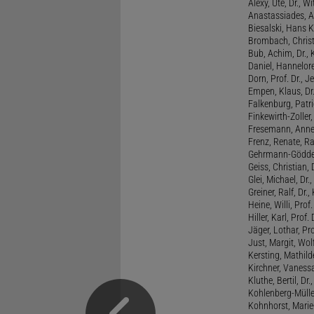
Alexy, Ute, Dr., Wi
Anastassiades, A
Biesalski, Hans K
Brombach, Christi
Bub, Achim, Dr., 
Daniel, Hannelore
Dorn, Prof. Dr., J
Empen, Klaus, Dr
Falkenburg, Patri
Finkewirth-Zoller
Fresemann, Anne 
Frenz, Renate, R
Gehrmann-Gödde
Geiss, Christian,
Glei, Michael, Dr.
Greiner, Ralf, Dr.,
Heine, Willi, Prof
Hiller, Karl, Prof. 
Jäger, Lothar, Pro
Just, Margit, Wol
Kersting, Mathild
Kirchner, Vanessa
Kluthe, Bertil, Dr
Kohlenberg-Müller,
Kohnhorst, Marie