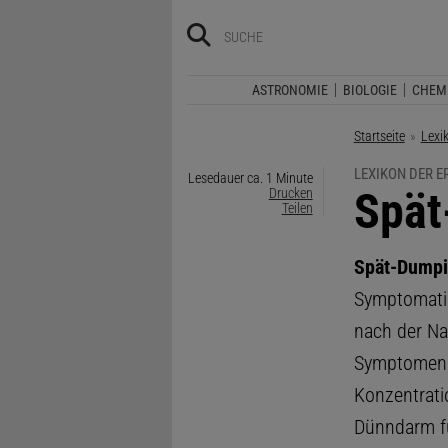
ASTRONOMIE
BIOLOGIE
CHEM
Startseite
Lexi
LEXIKON DER 
Lesedauer ca. 1 Minute
:
Spät
Drucken
Teilen
Spät-Dump
Symptomati
nach der N
Symptomen 
Konzentrati
Dünndarm fü