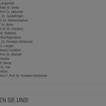
, Langenfeld
rike, Dr., Berlin
Prof. Dr., München
 Dr., Gundelfingen
 Dr. Dr., Weihenstephan
f. Dr., Bonn
. Dr. Dr., Frankfurt
Dr., Biebertal
, Bad Rippoldsau
ed, Dr., Potsdam-Rehbrücke
Dr., Langen
strid, Frankfurt
Prof. Dr., Münster
rlsruhe
th, Neuss
Dr., Kiel
ankfurt
him F., Prof. Dr., Potsdam-Rehbrücke
EN SIE UNS!