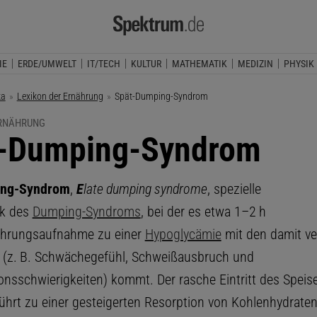
IE
ERDE/UMWELT
IT/TECH
KULTUR
MATHEMATIK
MEDIZIN
PHYSIK
ka
Lexikon der Ernährung
Aktuelle Seite:
Spät-Dumping-Syndrom
ERNÄHRUNG
-Dumping-Syndrom
ing-Syndrom
,
E
late dumping syndrome
, spezielle
k des
Dumping-Syndroms
, bei der es etwa 1–2 h
ahrungsaufnahme zu einer
Hypoglycämie
mit den damit v
(z. B. Schwächegefühl, Schweißausbruch und
onsschwierigkeiten) kommt. Der rasche Eintritt des Speise
hrt zu einer gesteigerten Resorption von Kohlenhydraten 