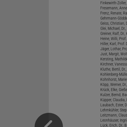
Finkewirth-Zoller
Fresemann, Anne 
Frenz, Renate, R
Gehrmann-Gödde
Geiss, Christian,
Glei, Michael, Dr.
Greiner, Ralf, Dr.,
Heine, Willi, Prof
Hiller, Karl, Prof. 
Jäger, Lothar, Pro
Just, Margit, Wol
Kersting, Mathild
Kirchner, Vanessa
Kluthe, Bertil, Dr
Kohlenberg-Müller,
Kohnhorst, Marie
Köpp, Werner, Dr.,
Krück, Elke, Gieß
Kulzer, Bernd, B
Küpper, Claudia, 
Laubach, Ester, 
Lehmkühler, Step
Leitzmann, Claus,
Leonhäuser, Ingrid
Lück, Erich, Dr.