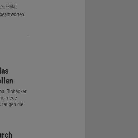
er E-Mail
e beantworten
das
ollen
ma: Biohacker
mer neue
s taugen die
urch