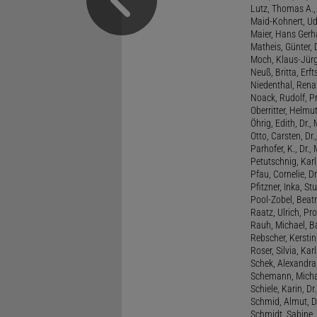
Lutz, Thomas A., 
Maid-Kohnert, Ud
Maier, Hans Gerha
Matheis, Günter, 
Moch, Klaus-Jürge
Neuß, Britta, Erft
Niedenthal, Rena
Noack, Rudolf, P
Oberritter, Helmut
Öhrig, Edith, Dr.
Otto, Carsten, Dr
Parhofer, K., Dr.
Petutschnig, Kar
Pfau, Cornelie, Dr
Pfitzner, Inka, S
Pool-Zobel, Beatri
Raatz, Ulrich, Pro
Rauh, Michael, B
Rebscher, Kerstin
Roser, Silvia, Kar
Schek, Alexandra,
Schemann, Michae
Schiele, Karin, Dr
Schmid, Almut, D
Schmidt, Sabine, 