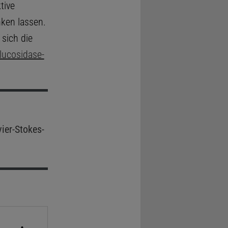
tive
nken lassen.
 sich die
lucosidase-
ier-Stokes-