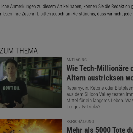
tliche Anmerkungen zu diesem Artikel haben, können Sie die Redaktion
p
r lesen Ihre Zuschrift, bitten jedoch um Verständnis, dass wir nicht jed
 ZUM THEMA
ANTI-AGING
:
Wie Tech-Millionäre 
Altern austricksen w
Rapamycin, Ketone oder Blutplas
aus dem Silicon Valley testen im
Mittel für ein längeres Leben. Wa
Longevity-Tricks?
RKI-SCHÄTZUNG
:
Mehr als 5000 Tote d