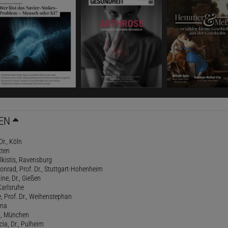
EN
Dr., Köln
tten
lkistis, Ravensburg
onrad, Prof. Dr., Stuttgart-Hohenheim
ne, Dr., Gießen
Karlsruhe
, Prof. Dr., Weihenstephan
ena
., München
cia, Dr., Pulheim