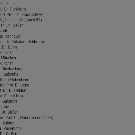
Dr., Zürich
o, Dr., Pohlheim
rd, Prof. Dr., Braunschweig
Dr., Holzminden (auch BA)
n, Dr., Gießen
stadt
te, Hannover
rof. Dr., Potsdam-Rehbrücke
, Dr., Bonn
, München
., München
, München
l, Oberhaching
., Karlsruhe
tuttgart-Hohenheim
ce, Prof. Dr., Jena
f. Dr., Düsseldorf
ad Rippoldsau
, Karlsruhe
lsruhe
 Dr., Gießen
l, Prof. Dr., Hannover (auch BA)
., Heilbronn
r., Paderborn
Dr., Gießen