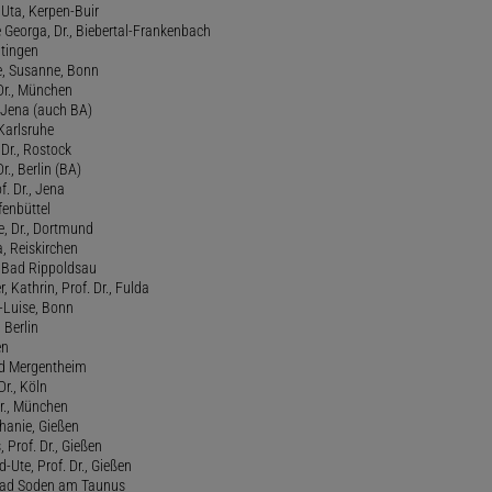
, Uta, Kerpen-Buir
Georga, Dr., Biebertal-Frankenbach
atingen
, Susanne, Bonn
 Dr., München
, Jena (auch BA)
 Karlsruhe
. Dr., Rostock
Dr., Berlin (BA)
f. Dr., Jena
fenbüttel
e, Dr., Dortmund
, Reiskirchen
., Bad Rippoldsau
 Kathrin, Prof. Dr., Fulda
-Luise, Bonn
 Berlin
en
ad Mergentheim
Dr., Köln
Dr., München
hanie, Gießen
 Prof. Dr., Gießen
-Ute, Prof. Dr., Gießen
, Bad Soden am Taunus