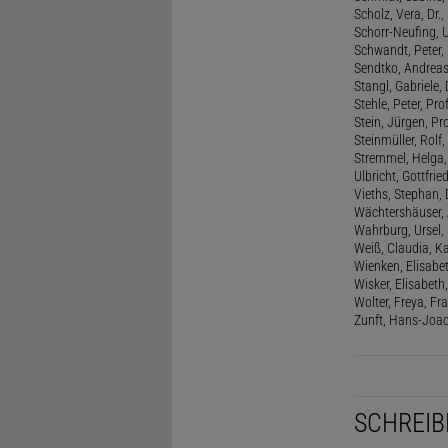
Scholz, Vera, Dr.
Schorr-Neufing, Ul
Schwandt, Peter, 
Sendtko, Andreas,
Stangl, Gabriele,
Stehle, Peter, Pro
Stein, Jürgen, Prof
Steinmüller, Rolf, 
Stremmel, Helga
Ulbricht, Gottfri
Vieths, Stephan, 
Wächtershäuser, A
Wahrburg, Ursel, 
Weiß, Claudia, Ka
Wienken, Elisabe
Wisker, Elisabeth, 
Wolter, Freya, Fr
Zunft, Hans-Joac
SCHREIB