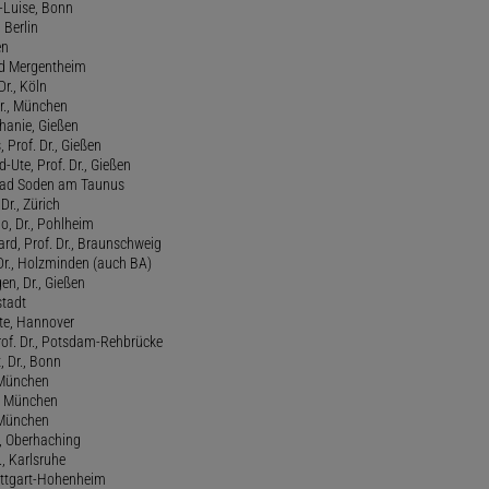
-Luise, Bonn
 Berlin
en
ad Mergentheim
Dr., Köln
Dr., München
hanie, Gießen
 Prof. Dr., Gießen
-Ute, Prof. Dr., Gießen
, Bad Soden am Taunus
Dr., Zürich
o, Dr., Pohlheim
rd, Prof. Dr., Braunschweig
Dr., Holzminden (auch BA)
n, Dr., Gießen
stadt
te, Hannover
rof. Dr., Potsdam-Rehbrücke
, Dr., Bonn
, München
., München
, München
l, Oberhaching
., Karlsruhe
tuttgart-Hohenheim