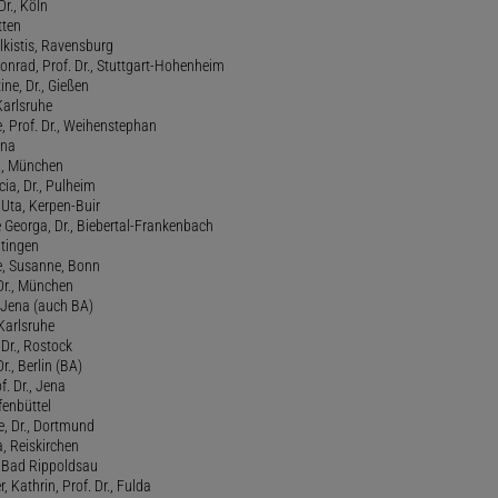
Dr., Köln
tten
lkistis, Ravensburg
onrad, Prof. Dr., Stuttgart-Hohenheim
ne, Dr., Gießen
Karlsruhe
, Prof. Dr., Weihenstephan
ena
., München
cia, Dr., Pulheim
, Uta, Kerpen-Buir
Georga, Dr., Biebertal-Frankenbach
atingen
, Susanne, Bonn
 Dr., München
, Jena (auch BA)
 Karlsruhe
. Dr., Rostock
Dr., Berlin (BA)
f. Dr., Jena
fenbüttel
e, Dr., Dortmund
, Reiskirchen
., Bad Rippoldsau
 Kathrin, Prof. Dr., Fulda