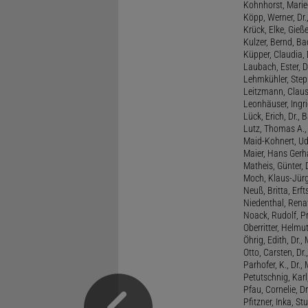
Kohnhorst, Marie
Köpp, Werner, Dr.,
Krück, Elke, Gieß
Kulzer, Bernd, B
Küpper, Claudia, 
Laubach, Ester, 
Lehmkühler, Step
Leitzmann, Claus,
Leonhäuser, Ingrid
Lück, Erich, Dr.
Lutz, Thomas A., 
Maid-Kohnert, Ud
Maier, Hans Gerha
Matheis, Günter, 
Moch, Klaus-Jürge
Neuß, Britta, Erft
Niedenthal, Rena
Noack, Rudolf, P
Oberritter, Helmut
Öhrig, Edith, Dr.
Otto, Carsten, Dr
Parhofer, K., Dr.
Petutschnig, Kar
Pfau, Cornelie, Dr
Pfitzner, Inka, S