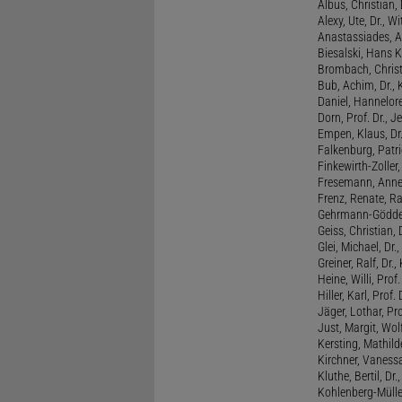
Albus, Christian, 
Alexy, Ute, Dr., Wi
Anastassiades, A
Biesalski, Hans K
Brombach, Christi
Bub, Achim, Dr., 
Daniel, Hannelore
Dorn, Prof. Dr., J
Empen, Klaus, Dr
Falkenburg, Patri
Finkewirth-Zoller
Fresemann, Anne 
Frenz, Renate, R
Gehrmann-Gödde
Geiss, Christian,
Glei, Michael, Dr.
Greiner, Ralf, Dr.,
Heine, Willi, Prof
Hiller, Karl, Prof. 
Jäger, Lothar, Pro
Just, Margit, Wol
Kersting, Mathild
Kirchner, Vanessa
Kluthe, Bertil, Dr
Kohlenberg-Müller,