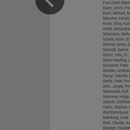
Pool-Zobel, Beatri
Raatz, Ulrich, Pro
Rauh, Michael, B
Rebscher, Kerstin
Roser, Silvia, Kar
Schek, Alexandra,
Schemann, Michae
Schiele, Karin, Dr
Schmid, Almut, D
Schmidt, Sabine, 
Scholz, Vera, Dr.
Schorr-Neufing, Ul
Schwandt, Peter, 
Sendtko, Andreas,
Stangl, Gabriele,
Stehle, Peter, Pro
Stein, Jürgen, Prof
Steinmüller, Rolf, 
Stremmel, Helga
Ulbricht, Gottfri
Vieths, Stephan, 
Wächtershäuser, A
Wahrburg, Ursel, 
Weiß, Claudia, Ka
Wienken, Elisabe