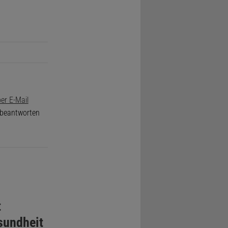
er E-Mail
e beantworten
t
esundheit