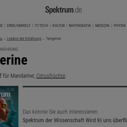
IE
ERDE/UMWELT
IT/TECH
KULTUR
MATHEMATIK
MEDIZIN
PHYSIK
ka
Lexikon der Ernährung
Aktuelle Seite:
Tangerine
ERNÄHRUNG
erine
E
für Mandarine;
Citrusfrüchte
.
Das könnte Sie auch interessieren:
Spektrum der Wissenschaft
Wird KI uns überfl