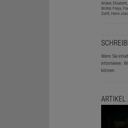
Wisker, Elisabeth, 
Wolter, Freya, Fr
Zunft, Hans-Joac
SCHREIB
Wenn Sie inhal
informieren. Wi
können.
ARTIKEL