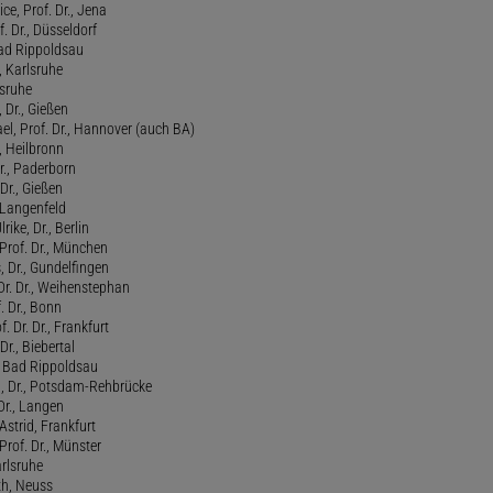
ce, Prof. Dr., Jena
f. Dr., Düsseldorf
ad Rippoldsau
, Karlsruhe
lsruhe
 Dr., Gießen
l, Prof. Dr., Hannover (auch BA)
., Heilbronn
r., Paderborn
Dr., Gießen
, Langenfeld
rike, Dr., Berlin
Prof. Dr., München
 Dr., Gundelfingen
 Dr. Dr., Weihenstephan
f. Dr., Bonn
. Dr. Dr., Frankfurt
Dr., Biebertal
, Bad Rippoldsau
ed, Dr., Potsdam-Rehbrücke
Dr., Langen
strid, Frankfurt
Prof. Dr., Münster
rlsruhe
th, Neuss