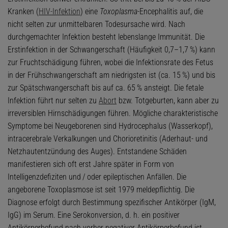
Kranken (
HIV-Infektion
) eine
Toxoplasma
-Encephalitis auf, die
nicht selten zur unmittelbaren Todesursache wird. Nach
durchgemachter Infektion besteht lebenslange Immunität. Die
Erstinfektion in der Schwangerschaft (Häufigkeit 0,7–1,7 %) kann
zur Fruchtschädigung führen, wobei die Infektionsrate des Fetus
in der Frühschwangerschaft am niedrigsten ist (ca. 15 %) und bis
zur Spätschwangerschaft bis auf ca. 65 % ansteigt. Die fetale
Infektion führt nur selten zu
Abort
bzw. Totgeburten, kann aber zu
irreversiblen Hirnschädigungen führen. Mögliche charakteristische
Symptome bei Neugeborenen sind Hydrocephalus (Wasserkopf),
intracerebrale Verkalkungen und Chorioretinitis (Aderhaut- und
Netzhautentzündung des Auges). Entstandene Schäden
manifestieren sich oft erst Jahre später in Form von
Intelligenzdefiziten und / oder epileptischen Anfällen. Die
angeborene Toxoplasmose ist seit 1979 meldepflichtig. Die
Diagnose erfolgt durch Bestimmung spezifischer Antikörper (IgM,
IgG) im Serum. Eine Serokonversion, d. h. ein positiver
Antikörperbefund nach vorher negativer Antikörperbefund ist