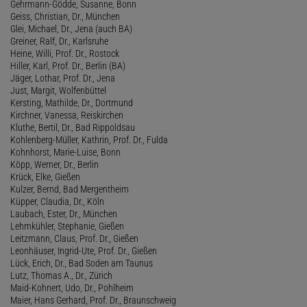
Gehrmann-Gödde, Susanne, Bonn
Geiss, Christian, Dr., München
Glei, Michael, Dr., Jena (auch BA)
Greiner, Ralf, Dr., Karlsruhe
Heine, Willi, Prof. Dr., Rostock
Hiller, Karl, Prof. Dr., Berlin (BA)
Jäger, Lothar, Prof. Dr., Jena
Just, Margit, Wolfenbüttel
Kersting, Mathilde, Dr., Dortmund
Kirchner, Vanessa, Reiskirchen
Kluthe, Bertil, Dr., Bad Rippoldsau
Kohlenberg-Müller, Kathrin, Prof. Dr., Fulda
Kohnhorst, Marie-Luise, Bonn
Köpp, Werner, Dr., Berlin
Krück, Elke, Gießen
Kulzer, Bernd, Bad Mergentheim
Küpper, Claudia, Dr., Köln
Laubach, Ester, Dr., München
Lehmkühler, Stephanie, Gießen
Leitzmann, Claus, Prof. Dr., Gießen
Leonhäuser, Ingrid-Ute, Prof. Dr., Gießen
Lück, Erich, Dr., Bad Soden am Taunus
Lutz, Thomas A., Dr., Zürich
Maid-Kohnert, Udo, Dr., Pohlheim
Maier, Hans Gerhard, Prof. Dr., Braunschweig