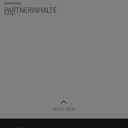
SPONSORED
PARTNERINHALTE
Anzeige
NACH OBEN