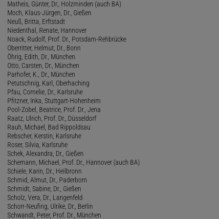
Matheis, Günter, Dr., Holzminden (auch BA)
Moch, Klaus-Jürgen, Dr., Gießen
Neuß, Britta, Erftstadt
Niedenthal, Renate, Hannover
Noack, Rudolf, Prof. Dr., Potsdam-Rehbrücke
Oberritter, Helmut, Dr., Bonn
Öhrig, Edith, Dr., München
Otto, Carsten, Dr., München
Parhofer, K., Dr., München
Petutschnig, Karl, Oberhaching
Pfau, Cornelie, Dr., Karlsruhe
Pfitzner, Inka, Stuttgart-Hohenheim
Pool-Zobel, Beatrice, Prof. Dr., Jena
Raatz, Ulrich, Prof. Dr., Düsseldorf
Rauh, Michael, Bad Rippoldsau
Rebscher, Kerstin, Karlsruhe
Roser, Silvia, Karlsruhe
Schek, Alexandra, Dr., Gießen
Schemann, Michael, Prof. Dr., Hannover (auch BA)
Schiele, Karin, Dr., Heilbronn
Schmid, Almut, Dr., Paderborn
Schmidt, Sabine, Dr., Gießen
Scholz, Vera, Dr., Langenfeld
Schorr-Neufing, Ulrike, Dr., Berlin
Schwandt, Peter, Prof. Dr., München