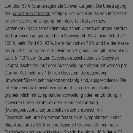
von über 50 % (starke regionale Schwankungen). Die Übertragung
der
parasitären Infektion
erfolgt durch den Genuss von infiziertem
rohen Fleisch und Umgang mit infizierten Katzen (bzw.
Katzenkot). Nach seroepidemiologischen Untersuchungen beträgt
die Durchseuchungsquote beim Schwein 64–84 %, beim Schaf 27–
100 %, beim Rind 68–93 %, beim Kaninchen 70 % und bei der Katze
bis zu 74 %. Die Katze ist Endwirt von
T. gondii
und gilt, obwohl nur
ca. 0,6–1,3 % der Katzen Oocysten ausscheiden, als Oocysten-
Hauptausscheider. Auf dem Ausscheidungshöhepunkt werden pro
Gramm Kot mehr als 1 Million Oocysten, die gegenüber
Umwelteinflüssen sehr widerstandsfähig sind, ausgeschieden. Die
Infektion verläuft meist asymptomatisch oder unspezifisch,
grippeähnlich mit Lymphknotenschwellung oder -entzündung, in
schweren Fällen Hirnhaut- oder Gehirnentzündung
(Meningoencephalitis) und selten auch chronisch mit
Fieberschüben und Organmanifestation in Lymphknoten, Leber,
Milz, Auge und ZNS. Immundefiziente Personen können nach
Erstinfektion schwer erkranken. So tritt bei bis zu 40 % der AIDS-