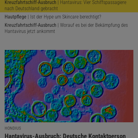
Kreuzfahrtschiff-Ausbruch
| Hantavirus: Vier Schiffspassagiere
nach Deutschland gebracht
Hautpflege
| Ist der Hype um Skincare berechtigt?
Kreuzfahrtschiff-Ausbruch
| Worauf es bei der Bekämpfung des
Hantavirus jetzt ankommt
HONDIUS
:
Hantavirus-Ausbruch: Deutsche Kontaktperson