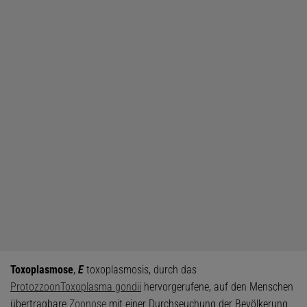
Toxoplasmose
,
E
toxoplasmosis, durch das
Protozzoon
Toxoplasma gondii
hervorgerufene, auf den Menschen
übertragbare
Zoonose
mit einer Durchseuchung der Bevölkerung