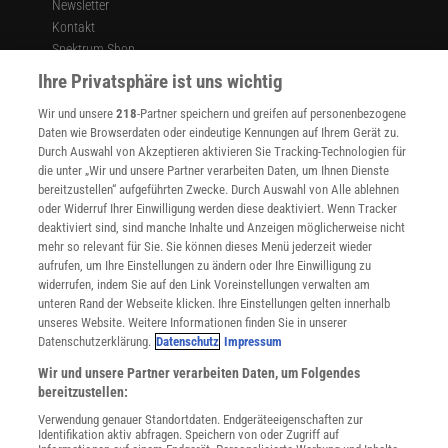
Newsletter
Kontakt
Spektrum Shop
Im Handel kaufen
Ihre Privatsphäre ist uns wichtig
Presse
Wir und unsere
218
-Partner speichern und greifen auf personenbezogene
Verträge kündigen
Daten wie Browserdaten oder eindeutige Kennungen auf Ihrem Gerät zu.
INFO
Durch Auswahl von Akzeptieren aktivieren Sie Tracking-Technologien für
Mediadaten
die unter „Wir und unsere Partner verarbeiten Daten, um Ihnen Dienste
bereitzustellen“ aufgeführten Zwecke. Durch Auswahl von Alle ablehnen
Datenschutz
oder Widerruf Ihrer Einwilligung werden diese deaktiviert. Wenn Tracker
Nutzungsbedingungen
deaktiviert sind, sind manche Inhalte und Anzeigen möglicherweise nicht
Cookie-Einstellungen
mehr so relevant für Sie. Sie können dieses Menü jederzeit wieder
Utiq verwalten
aufrufen, um Ihre Einstellungen zu ändern oder Ihre Einwilligung zu
Nutzungsbasierte Onlinewerbung
widerrufen, indem Sie auf den Link Voreinstellungen verwalten am
Alle Artikel
unteren Rand der Webseite klicken. Ihre Einstellungen gelten innerhalb
unseres Website. Weitere Informationen finden Sie in unserer
Impressum
Datenschutzerklärung.
Datenschutz
Impressum
WEITERE ANGEBOTE
Wir und unsere Partner verarbeiten Daten, um Folgendes
Angebote für Schulen
bereitzustellen:
Angebote für Institutionen
Verwendung genauer Standortdaten. Endgeräteeigenschaften zur
Sprachen lernen mit Gymglish
Identifikation aktiv abfragen. Speichern von oder Zugriff auf
Lexika