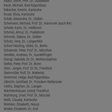
Raatz, Ulrich, Prof. Dr., Düsseldorf
Rauh, Michael, Bad Rippoldsau
Rebscher, Kerstin, Karlsruhe
Roser, Silvia, Karlsruhe
Schek, Alexandra, Dr., Gießen
Schemann, Michael, Prof. Dr., Hannover (auch BA)
Schiele, Karin, Dr., Heilbronn
Schmid, Almut, Dr., Paderborn
Schmidt, Sabine, Dr., Gießen
Scholz, Vera, Dr., Langenfeld
Schorr-Neufing, Ulrike, Dr., Berlin
Schwandt, Peter, Prof. Dr., München
Sendtko, Andreas, Dr., Gundelfingen
Stangl, Gabriele, Dr. Dr., Weihenstephan
Stehle, Peter, Prof. Dr., Bonn
Stein, Jürgen, Prof. Dr. Dr., Frankfurt
Steinmüller, Rolf, Dr., Biebertal
Stremmel, Helga, Bad Rippoldsau
Ulbricht, Gottfried, Dr., Potsdam-Rehbrücke
Vieths, Stephan, Dr., Langen
Wächtershäuser, Astrid, Frankfurt
Wahrburg, Ursel, Prof. Dr., Münster
Weiß, Claudia, Karlsruhe
Wienken, Elisabeth, Neuss
Wisker, Elisabeth, Dr., Kiel