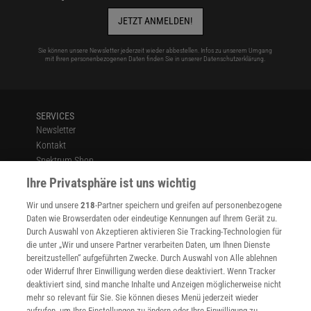
JETZT ANMELDEN!
Sie können unsere Newsletter jederzeit wieder abbestellen. Infos zu unserem Umgang
mit Ihren personenbezogenen Daten finden Sie in unserer
Datenschutzerklärung
.
SERVICES
Newsletter
Kontakt
Spektrum Shop
Im Handel kaufen
Ihre Privatsphäre ist uns wichtig
Presse
Wir und unsere
218
-Partner speichern und greifen auf personenbezogene
Verträge kündigen
Daten wie Browserdaten oder eindeutige Kennungen auf Ihrem Gerät zu.
INFO
Durch Auswahl von Akzeptieren aktivieren Sie Tracking-Technologien für
Mediadaten
die unter „Wir und unsere Partner verarbeiten Daten, um Ihnen Dienste
bereitzustellen“ aufgeführten Zwecke. Durch Auswahl von Alle ablehnen
Datenschutz
oder Widerruf Ihrer Einwilligung werden diese deaktiviert. Wenn Tracker
Nutzungsbedingungen
deaktiviert sind, sind manche Inhalte und Anzeigen möglicherweise nicht
Cookie-Einstellungen
mehr so relevant für Sie. Sie können dieses Menü jederzeit wieder
Utiq verwalten
aufrufen, um Ihre Einstellungen zu ändern oder Ihre Einwilligung zu