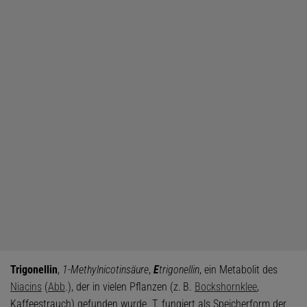
Trigonellin
,
1-Methylnicotinsäure
,
E
trigonellin
, ein Metabolit des
Niacins
(
Abb
.), der in vielen Pflanzen (z. B.
Bockshornklee
,
Kaffeestrauch) gefunden wurde. T. fungiert als Speicherform der