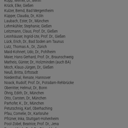
Köpp, Werner, Dr., Berlin
Krück, Elke, Gießen
Kulzer, Bernd, Bad Mergentheim
Küpper, Claudia, Dr., Köln
Laubach, Ester, Dr., München
Lehmkühler, Stephanie, Gießen
Leitzmann, Claus, Prof. Dr., Gießen
Leonhäuser, Ingrid-Ute, Prof. Dr., Gießen
Lück, Erich, Dr., Bad Soden am Taunus
Lutz, Thomas A., Dr., Zürich
Maid-Kohnert, Udo, Dr., Pohlheim
Maier, Hans Gerhard, Prof. Dr., Braunschweig
Matheis, Günter, Dr., Holzminden (auch BA)
Moch, Klaus-Jürgen, Dr., Gießen
Neuß, Britta, Erftstadt
Niedenthal, Renate, Hannover
Noack, Rudolf, Prof. Dr., Potsdam-Rehbrücke
Oberritter, Helmut, Dr., Bonn
Öhrig, Edith, Dr., München
Otto, Carsten, Dr., München
Parhofer, K., Dr., München
Petutschnig, Karl, Oberhaching
Pfau, Cornelie, Dr., Karlsruhe
Pfitzner, Inka, Stuttgart-Hohenheim
Pool-Zobel, Beatrice, Prof. Dr., Jena