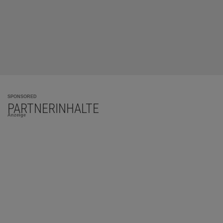
SPONSORED
PARTNERINHALTE
Anzeige