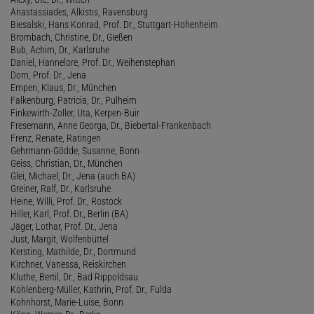
Anastassiades, Alkistis, Ravensburg
Biesalski, Hans Konrad, Prof. Dr., Stuttgart-Hohenheim
Brombach, Christine, Dr., Gießen
Bub, Achim, Dr., Karlsruhe
Daniel, Hannelore, Prof. Dr., Weihenstephan
Dorn, Prof. Dr., Jena
Empen, Klaus, Dr., München
Falkenburg, Patricia, Dr., Pulheim
Finkewirth-Zoller, Uta, Kerpen-Buir
Fresemann, Anne Georga, Dr., Biebertal-Frankenbach
Frenz, Renate, Ratingen
Gehrmann-Gödde, Susanne, Bonn
Geiss, Christian, Dr., München
Glei, Michael, Dr., Jena (auch BA)
Greiner, Ralf, Dr., Karlsruhe
Heine, Willi, Prof. Dr., Rostock
Hiller, Karl, Prof. Dr., Berlin (BA)
Jäger, Lothar, Prof. Dr., Jena
Just, Margit, Wolfenbüttel
Kersting, Mathilde, Dr., Dortmund
Kirchner, Vanessa, Reiskirchen
Kluthe, Bertil, Dr., Bad Rippoldsau
Kohlenberg-Müller, Kathrin, Prof. Dr., Fulda
Kohnhorst, Marie-Luise, Bonn