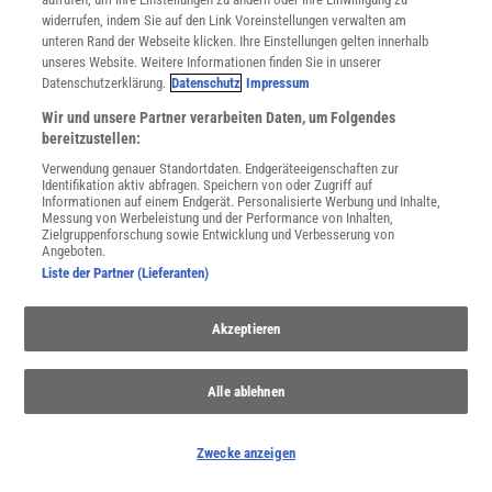
Nutzungsbasierte Onlinewerbung
widerrufen, indem Sie auf den Link Voreinstellungen verwalten am
Alle Artikel
unteren Rand der Webseite klicken. Ihre Einstellungen gelten innerhalb
unseres Website. Weitere Informationen finden Sie in unserer
Impressum
Datenschutzerklärung.
Datenschutz
Impressum
WEITERE ANGEBOTE
Wir und unsere Partner verarbeiten Daten, um Folgendes
Angebote für Schulen
bereitzustellen:
Angebote für Institutionen
Verwendung genauer Standortdaten. Endgeräteeigenschaften zur
Sprachen lernen mit Gymglish
Identifikation aktiv abfragen. Speichern von oder Zugriff auf
Lexika
Informationen auf einem Endgerät. Personalisierte Werbung und Inhalte,
Messung von Werbeleistung und der Performance von Inhalten,
Für Spektrum schreiben
Zielgruppenforschung sowie Entwicklung und Verbesserung von
Zugänglichkeitserklärung
Angeboten.
Liste der Partner (Lieferanten)
WEBSEITEN
KielSCN
Akzeptieren
Wissenschaft in die Schulen
SciLogs
Alle ablehnen
Uns finden Sie auch hier:
Zwecke anzeigen