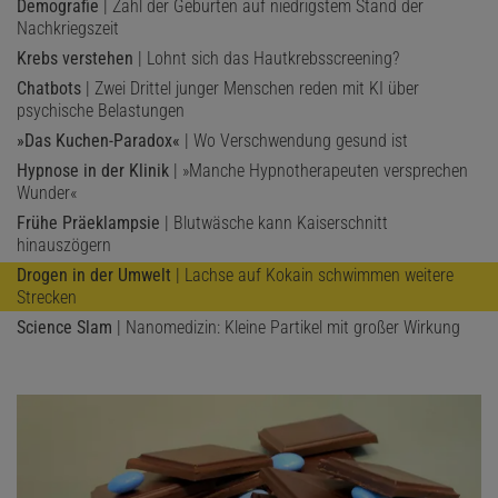
Demografie
| Zahl der Geburten auf niedrigstem Stand der
Nachkriegszeit
Krebs verstehen
| Lohnt sich das Hautkrebsscreening?
Chatbots
| Zwei Drittel junger Menschen reden mit KI über
psychische Belastungen
»Das Kuchen-Paradox«
| Wo Verschwendung gesund ist
Hypnose in der Klinik
| »Manche Hypnotherapeuten versprechen
Wunder«
Frühe Präeklampsie
| Blutwäsche kann Kaiserschnitt
hinauszögern
Drogen in der Umwelt
| Lachse auf Kokain schwimmen weitere
Strecken
Science Slam
| Nanomedizin: Kleine Partikel mit großer Wirkung