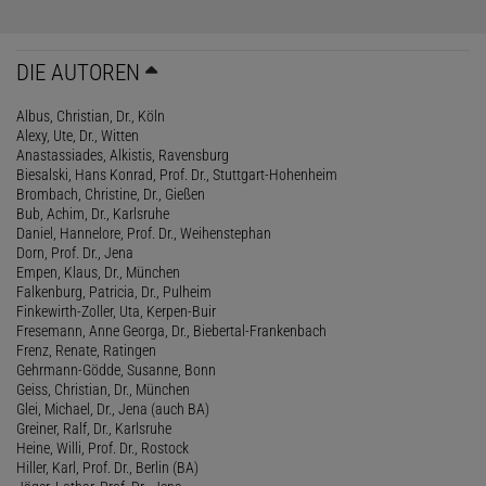
DIE AUTOREN
Albus, Christian, Dr., Köln
Alexy, Ute, Dr., Witten
Anastassiades, Alkistis, Ravensburg
Biesalski, Hans Konrad, Prof. Dr., Stuttgart-Hohenheim
Brombach, Christine, Dr., Gießen
Bub, Achim, Dr., Karlsruhe
Daniel, Hannelore, Prof. Dr., Weihenstephan
Dorn, Prof. Dr., Jena
Empen, Klaus, Dr., München
Falkenburg, Patricia, Dr., Pulheim
Finkewirth-Zoller, Uta, Kerpen-Buir
Fresemann, Anne Georga, Dr., Biebertal-Frankenbach
Frenz, Renate, Ratingen
Gehrmann-Gödde, Susanne, Bonn
Geiss, Christian, Dr., München
Glei, Michael, Dr., Jena (auch BA)
Greiner, Ralf, Dr., Karlsruhe
Heine, Willi, Prof. Dr., Rostock
Hiller, Karl, Prof. Dr., Berlin (BA)