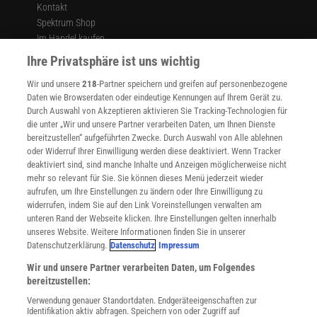
Kontakt
Spektrum Shop
Im Handel kaufen
Presse
Ihre Privatsphäre ist uns wichtig
Verträge kündigen
Wir und unsere
218
-Partner speichern und greifen auf personenbezogene
Widerruf
Daten wie Browserdaten oder eindeutige Kennungen auf Ihrem Gerät zu.
INFO
Durch Auswahl von Akzeptieren aktivieren Sie Tracking-Technologien für
Mediadaten
die unter „Wir und unsere Partner verarbeiten Daten, um Ihnen Dienste
bereitzustellen“ aufgeführten Zwecke. Durch Auswahl von Alle ablehnen
Datenschutz
oder Widerruf Ihrer Einwilligung werden diese deaktiviert. Wenn Tracker
Nutzungsbedingungen
deaktiviert sind, sind manche Inhalte und Anzeigen möglicherweise nicht
Cookie-Einstellungen
mehr so relevant für Sie. Sie können dieses Menü jederzeit wieder
Utiq verwalten
aufrufen, um Ihre Einstellungen zu ändern oder Ihre Einwilligung zu
Nutzungsbasierte Onlinewerbung
widerrufen, indem Sie auf den Link Voreinstellungen verwalten am
Alle Artikel
unteren Rand der Webseite klicken. Ihre Einstellungen gelten innerhalb
unseres Website. Weitere Informationen finden Sie in unserer
Impressum
Datenschutzerklärung.
Datenschutz
Impressum
WEITERE ANGEBOTE
Wir und unsere Partner verarbeiten Daten, um Folgendes
Angebote für Schulen
bereitzustellen:
Angebote für Institutionen
Verwendung genauer Standortdaten. Endgeräteeigenschaften zur
Sprachen lernen mit Gymglish
Identifikation aktiv abfragen. Speichern von oder Zugriff auf