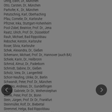
Öhrig, Edith, Dr., München
Otto, Carsten, Dr., München
Parhofer, K., Dr., München
Petutschnig, Karl, Oberhaching
Pfau, Cornelie, Dr., Karlsruhe
Pfitzner, Inka, Stuttgart-Hohenheim
Pool-Zobel, Beatrice, Prof. Dr., Jena
Raatz, Ulrich, Prof. Dr., Düsseldorf
Rauh, Michael, Bad Rippoldsau
Rebscher, Kerstin, Karlsruhe
Roser, Silvia, Karlsruhe
Schek, Alexandra, Dr., Gießen
Schemann, Michael, Prof. Dr., Hannover (auch BA)
Schiele, Karin, Dr., Heilbronn
Schmid, Almut, Dr., Paderborn
Schmidt, Sabine, Dr., Gießen
Scholz, Vera, Dr., Langenfeld
Schorr-Neufing, Ulrike, Dr., Berlin
Schwandt, Peter, Prof. Dr., München
Sendtko, Andreas, Dr., Gundelfingen
Stangl, Gabriele, Dr. Dr., Weihenstephan
Stehle, Peter, Prof. Dr., Bonn
Stein, Jürgen, Prof. Dr. Dr., Frankfurt
Steinmüller, Rolf, Dr., Biebertal
Stremmel, Helga, Bad Rippoldsau