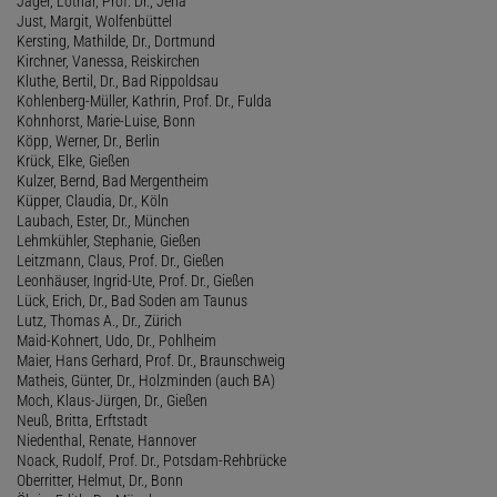
Jäger, Lothar, Prof. Dr., Jena
Just, Margit, Wolfenbüttel
Kersting, Mathilde, Dr., Dortmund
Kirchner, Vanessa, Reiskirchen
Kluthe, Bertil, Dr., Bad Rippoldsau
Kohlenberg-Müller, Kathrin, Prof. Dr., Fulda
Kohnhorst, Marie-Luise, Bonn
Köpp, Werner, Dr., Berlin
Krück, Elke, Gießen
Kulzer, Bernd, Bad Mergentheim
Küpper, Claudia, Dr., Köln
Laubach, Ester, Dr., München
Lehmkühler, Stephanie, Gießen
Leitzmann, Claus, Prof. Dr., Gießen
Leonhäuser, Ingrid-Ute, Prof. Dr., Gießen
Lück, Erich, Dr., Bad Soden am Taunus
Lutz, Thomas A., Dr., Zürich
Maid-Kohnert, Udo, Dr., Pohlheim
Maier, Hans Gerhard, Prof. Dr., Braunschweig
Matheis, Günter, Dr., Holzminden (auch BA)
Moch, Klaus-Jürgen, Dr., Gießen
Neuß, Britta, Erftstadt
Niedenthal, Renate, Hannover
Noack, Rudolf, Prof. Dr., Potsdam-Rehbrücke
Oberritter, Helmut, Dr., Bonn