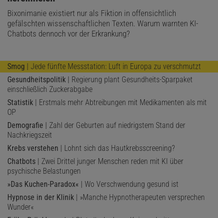
Bixonimanie existiert nur als Fiktion in offensichtlich
gefälschten wissenschaftlichen Texten. Warum warnten KI-
Chatbots dennoch vor der Erkrankung?
Smog
| Jede fünfte Messstation: Luft in Europa zu verschmutzt
Gesundheitspolitik
| Regierung plant Gesundheits-Sparpaket
einschließlich Zuckerabgabe
Statistik
| Erstmals mehr Abtreibungen mit Medikamenten als mit
OP
Demografie
| Zahl der Geburten auf niedrigstem Stand der
Nachkriegszeit
Krebs verstehen
| Lohnt sich das Hautkrebsscreening?
Chatbots
| Zwei Drittel junger Menschen reden mit KI über
psychische Belastungen
»Das Kuchen-Paradox«
| Wo Verschwendung gesund ist
Hypnose in der Klinik
| »Manche Hypnotherapeuten versprechen
Wunder«