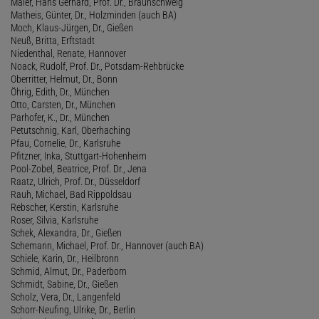
Maier, Hans Gerhard, Prof. Dr., Braunschweig
Matheis, Günter, Dr., Holzminden (auch BA)
Moch, Klaus-Jürgen, Dr., Gießen
Neuß, Britta, Erftstadt
Niedenthal, Renate, Hannover
Noack, Rudolf, Prof. Dr., Potsdam-Rehbrücke
Oberritter, Helmut, Dr., Bonn
Öhrig, Edith, Dr., München
Otto, Carsten, Dr., München
Parhofer, K., Dr., München
Petutschnig, Karl, Oberhaching
Pfau, Cornelie, Dr., Karlsruhe
Pfitzner, Inka, Stuttgart-Hohenheim
Pool-Zobel, Beatrice, Prof. Dr., Jena
Raatz, Ulrich, Prof. Dr., Düsseldorf
Rauh, Michael, Bad Rippoldsau
Rebscher, Kerstin, Karlsruhe
Roser, Silvia, Karlsruhe
Schek, Alexandra, Dr., Gießen
Schemann, Michael, Prof. Dr., Hannover (auch BA)
Schiele, Karin, Dr., Heilbronn
Schmid, Almut, Dr., Paderborn
Schmidt, Sabine, Dr., Gießen
Scholz, Vera, Dr., Langenfeld
Schorr-Neufing, Ulrike, Dr., Berlin