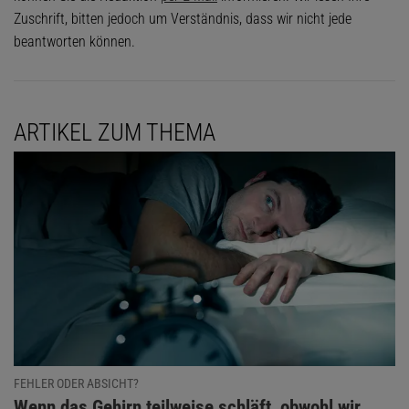
Zuschrift, bitten jedoch um Verständnis, dass wir nicht jede
beantworten können.
ARTIKEL ZUM THEMA
FEHLER ODER ABSICHT?
:
Wenn das Gehirn teilweise schläft, obwohl wir