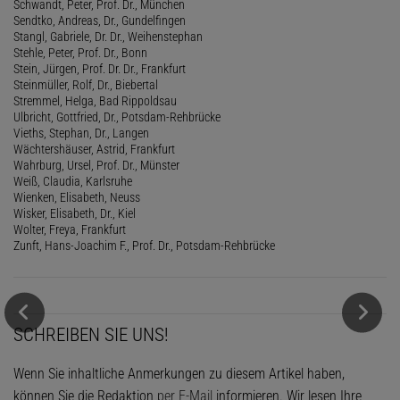
Schwandt, Peter, Prof. Dr., München
Sendtko, Andreas, Dr., Gundelfingen
Stangl, Gabriele, Dr. Dr., Weihenstephan
Stehle, Peter, Prof. Dr., Bonn
Stein, Jürgen, Prof. Dr. Dr., Frankfurt
Steinmüller, Rolf, Dr., Biebertal
Stremmel, Helga, Bad Rippoldsau
Ulbricht, Gottfried, Dr., Potsdam-Rehbrücke
Vieths, Stephan, Dr., Langen
Wächtershäuser, Astrid, Frankfurt
Wahrburg, Ursel, Prof. Dr., Münster
Weiß, Claudia, Karlsruhe
Wienken, Elisabeth, Neuss
Wisker, Elisabeth, Dr., Kiel
Wolter, Freya, Frankfurt
Zunft, Hans-Joachim F., Prof. Dr., Potsdam-Rehbrücke
SCHREIBEN SIE UNS!
Wenn Sie inhaltliche Anmerkungen zu diesem Artikel haben,
können Sie die Redaktion
per E-Mail
informieren. Wir lesen Ihre