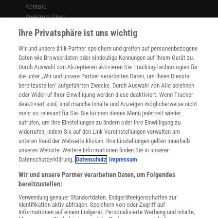
Kontakt
Spektrum Shop
Im Handel kaufen
Ihre Privatsphäre ist uns wichtig
Presse
Wir und unsere
218
-Partner speichern und greifen auf personenbezogene
Verträge kündigen
Daten wie Browserdaten oder eindeutige Kennungen auf Ihrem Gerät zu.
INFO
Durch Auswahl von Akzeptieren aktivieren Sie Tracking-Technologien für
Mediadaten
die unter „Wir und unsere Partner verarbeiten Daten, um Ihnen Dienste
bereitzustellen“ aufgeführten Zwecke. Durch Auswahl von Alle ablehnen
Datenschutz
oder Widerruf Ihrer Einwilligung werden diese deaktiviert. Wenn Tracker
Nutzungsbedingungen
deaktiviert sind, sind manche Inhalte und Anzeigen möglicherweise nicht
Cookie-Einstellungen
mehr so relevant für Sie. Sie können dieses Menü jederzeit wieder
Utiq verwalten
aufrufen, um Ihre Einstellungen zu ändern oder Ihre Einwilligung zu
Nutzungsbasierte Onlinewerbung
widerrufen, indem Sie auf den Link Voreinstellungen verwalten am
Alle Artikel
unteren Rand der Webseite klicken. Ihre Einstellungen gelten innerhalb
unseres Website. Weitere Informationen finden Sie in unserer
Impressum
Datenschutzerklärung.
Datenschutz
Impressum
WEITERE ANGEBOTE
Wir und unsere Partner verarbeiten Daten, um Folgendes
Angebote für Schulen
bereitzustellen:
Angebote für Institutionen
Verwendung genauer Standortdaten. Endgeräteeigenschaften zur
Sprachen lernen mit Gymglish
Identifikation aktiv abfragen. Speichern von oder Zugriff auf
Lexika
Informationen auf einem Endgerät. Personalisierte Werbung und Inhalte,