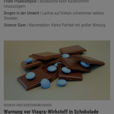
Frühe Präeklampsie
| Blutwäsche kann Kaiserschnitt
hinauszögern
Drogen in der Umwelt
| Lachse auf Kokain schwimmen weitere
Strecken
Science Slam
| Nanomedizin: Kleine Partikel mit großer Wirkung
RISIKEN UND NEBENWIRKUNGEN
:
Warnung vor Viagra-Wirkstoff in Schokolade