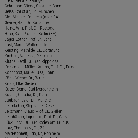
Frenz, Renate, Ratingen
Gehrmann-Gödde, Susanne, Bonn
Geiss, Christian, Dr., München
Glei, Michael, Dr., Jena (auch BA)
Greiner, Ralf, Dr., Karlsruhe
Heine, Willi, Prof. Dr., Rostock
Hiller, Karl, Prof. Dr., Berlin (BA)
Jäger, Lothar, Prof. Dr., Jena
Just, Margit, Wolfenbüttel
Kersting, Mathilde, Dr., Dortmund
Kirchner, Vanessa, Reiskirchen
Kluthe, Bertil, Dr., Bad Rippoldsau
Kohlenberg-Müller, Kathrin, Prof. Dr., Fulda
Kohnhorst, Marie-Luise, Bonn
Köpp, Werner, Dr., Berlin
Krück, Elke, Gießen
Kulzer, Bernd, Bad Mergentheim
Küpper, Claudia, Dr., Köln
Laubach, Ester, Dr., München
Lehmkühler, Stephanie, Gießen
Leitzmann, Claus, Prof. Dr., Gießen
Leonhäuser, Ingrid-Ute, Prof. Dr., Gießen
Lück, Erich, Dr., Bad Soden am Taunus
Lutz, Thomas A., Dr., Zürich
Maid-Kohnert, Udo, Dr., Pohlheim