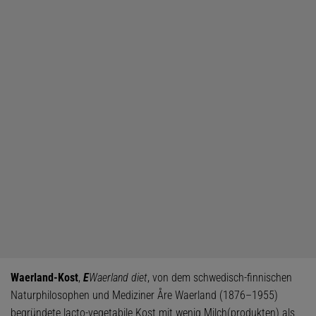
Waerland-Kost
,
E
Waerland diet
, von dem schwedisch-finnischen
Naturphilosophen und Mediziner Åre Waerland (1876–1955)
begründete lacto-vegetabile Kost mit wenig Milch(produkten) als