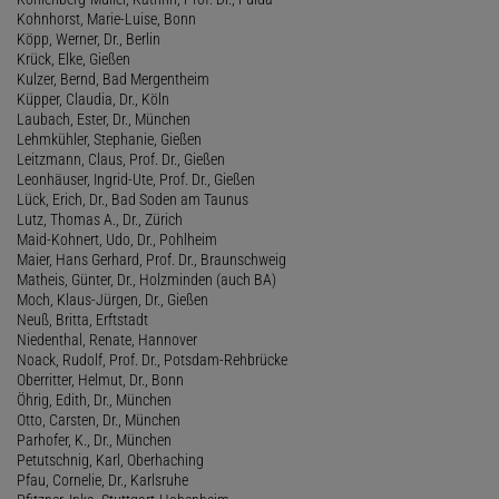
Kohnhorst, Marie-Luise, Bonn
Köpp, Werner, Dr., Berlin
Krück, Elke, Gießen
Kulzer, Bernd, Bad Mergentheim
Küpper, Claudia, Dr., Köln
Laubach, Ester, Dr., München
Lehmkühler, Stephanie, Gießen
Leitzmann, Claus, Prof. Dr., Gießen
Leonhäuser, Ingrid-Ute, Prof. Dr., Gießen
Lück, Erich, Dr., Bad Soden am Taunus
Lutz, Thomas A., Dr., Zürich
Maid-Kohnert, Udo, Dr., Pohlheim
Maier, Hans Gerhard, Prof. Dr., Braunschweig
Matheis, Günter, Dr., Holzminden (auch BA)
Moch, Klaus-Jürgen, Dr., Gießen
Neuß, Britta, Erftstadt
Niedenthal, Renate, Hannover
Noack, Rudolf, Prof. Dr., Potsdam-Rehbrücke
Oberritter, Helmut, Dr., Bonn
Öhrig, Edith, Dr., München
Otto, Carsten, Dr., München
Parhofer, K., Dr., München
Petutschnig, Karl, Oberhaching
Pfau, Cornelie, Dr., Karlsruhe