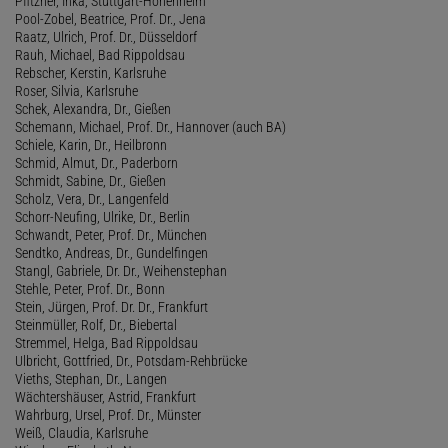
Pfitzner, Inka, Stuttgart-Hohenheim
Pool-Zobel, Beatrice, Prof. Dr., Jena
Raatz, Ulrich, Prof. Dr., Düsseldorf
Rauh, Michael, Bad Rippoldsau
Rebscher, Kerstin, Karlsruhe
Roser, Silvia, Karlsruhe
Schek, Alexandra, Dr., Gießen
Schemann, Michael, Prof. Dr., Hannover (auch BA)
Schiele, Karin, Dr., Heilbronn
Schmid, Almut, Dr., Paderborn
Schmidt, Sabine, Dr., Gießen
Scholz, Vera, Dr., Langenfeld
Schorr-Neufing, Ulrike, Dr., Berlin
Schwandt, Peter, Prof. Dr., München
Sendtko, Andreas, Dr., Gundelfingen
Stangl, Gabriele, Dr. Dr., Weihenstephan
Stehle, Peter, Prof. Dr., Bonn
Stein, Jürgen, Prof. Dr. Dr., Frankfurt
Steinmüller, Rolf, Dr., Biebertal
Stremmel, Helga, Bad Rippoldsau
Ulbricht, Gottfried, Dr., Potsdam-Rehbrücke
Vieths, Stephan, Dr., Langen
Wächtershäuser, Astrid, Frankfurt
Wahrburg, Ursel, Prof. Dr., Münster
Weiß, Claudia, Karlsruhe