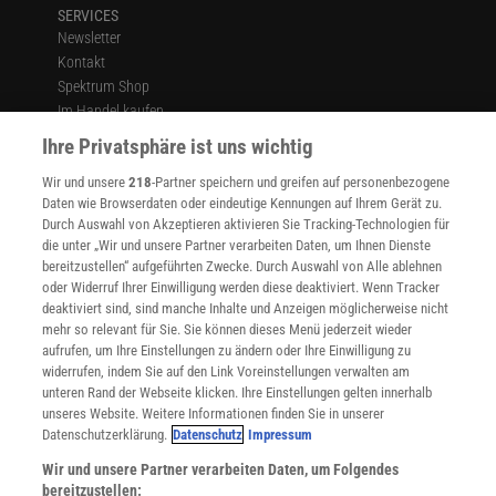
SERVICES
Newsletter
Kontakt
Spektrum Shop
Im Handel kaufen
Presse
Ihre Privatsphäre ist uns wichtig
Verträge kündigen
Wir und unsere
218
-Partner speichern und greifen auf personenbezogene
Widerruf
Daten wie Browserdaten oder eindeutige Kennungen auf Ihrem Gerät zu.
INFO
Durch Auswahl von Akzeptieren aktivieren Sie Tracking-Technologien für
Mediadaten
die unter „Wir und unsere Partner verarbeiten Daten, um Ihnen Dienste
bereitzustellen“ aufgeführten Zwecke. Durch Auswahl von Alle ablehnen
Datenschutz
oder Widerruf Ihrer Einwilligung werden diese deaktiviert. Wenn Tracker
Nutzungsbedingungen
deaktiviert sind, sind manche Inhalte und Anzeigen möglicherweise nicht
Cookie-Einstellungen
mehr so relevant für Sie. Sie können dieses Menü jederzeit wieder
Utiq verwalten
aufrufen, um Ihre Einstellungen zu ändern oder Ihre Einwilligung zu
Nutzungsbasierte Onlinewerbung
widerrufen, indem Sie auf den Link Voreinstellungen verwalten am
Alle Artikel
unteren Rand der Webseite klicken. Ihre Einstellungen gelten innerhalb
unseres Website. Weitere Informationen finden Sie in unserer
Impressum
Datenschutzerklärung.
Datenschutz
Impressum
WEITERE ANGEBOTE
Wir und unsere Partner verarbeiten Daten, um Folgendes
Angebote für Schulen
bereitzustellen: