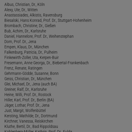
Albus, Christian, Dr., Köln
Alexy, Ute, Dr., Witten
Anastassiades, Alkistis, Ravensburg
Biesalski, Hans Konrad, Prof. Dr., Stuttgart-Hohenheim
Brombach, Christine, Dr., Gießen
Bub, Achim, Dr., Karlsruhe
Daniel, Hannelore, Prof. Dr., Weihenstephan
Dorn, Prof. Dr., Jena
Empen, Klaus, Dr., München
Falkenburg, Patricia, Dr., Pulheim
Finkewirth-Zoller, Uta, Kerpen-Buir
Fresemann, Anne Georga, Dr., Biebertal-Frankenbach
Frenz, Renate, Ratingen
Gehrmann-Gödde, Susanne, Bonn
Geiss, Christian, Dr., München
Glei, Michael, Dr., Jena (auch BA)
Greiner, Ralf, Dr., Karlsruhe
Heine, Willi, Prof. Dr., Rostock
Hiller, Karl, Prof. Dr., Berlin (BA)
Jäger, Lothar, Prof. Dr., Jena
Just, Margit, Wolfenbüttel
Kersting, Mathilde, Dr., Dortmund
Kirchner, Vanessa, Reiskirchen
Kluthe, Bertil, Dr., Bad Rippoldsau
Kohlenberg-Müller, Kathrin, Prof. Dr., Fulda