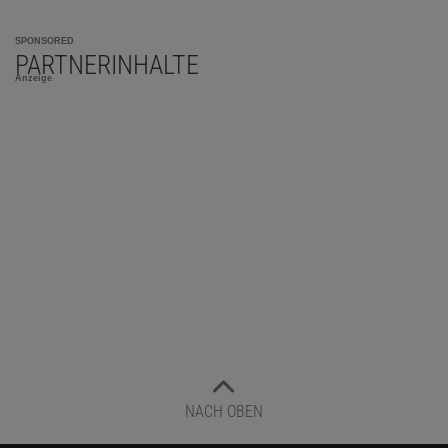
SPONSORED
PARTNERINHALTE
Anzeige
NACH OBEN