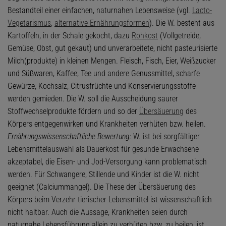
Bestandteil einer einfachen, naturnahen Lebensweise (vgl.
Lacto-
Vegetarismus
,
alternative Ernährungsformen
). Die W. besteht aus
Kartoffeln, in der Schale gekocht, dazu
Rohkost
(Vollgetreide,
Gemüse, Obst, gut gekaut) und unverarbeitete, nicht pasteurisierte
Milch(produkte) in kleinen Mengen. Fleisch, Fisch, Eier, Weißzucker
und Süßwaren, Kaffee, Tee und andere Genussmittel, scharfe
Gewürze, Kochsalz, Citrusfrüchte und Konservierungsstoffe
werden gemieden. Die W. soll die Ausscheidung saurer
Stoffwechselprodukte fördern und so der
Übersäuerung
des
Körpers entgegenwirken und Krankheiten verhüten bzw. heilen.
Ernährungswissenschaftliche Bewertung:
W. ist bei sorgfältiger
Lebensmittelauswahl als Dauerkost für gesunde Erwachsene
akzeptabel, die Eisen- und Jod-Versorgung kann problematisch
werden. Für Schwangere, Stillende und Kinder ist die W. nicht
geeignet (Calciummangel). Die These der Übersäuerung des
Körpers beim Verzehr tierischer Lebensmittel ist wissenschaftlich
nicht haltbar. Auch die Aussage, Krankheiten seien durch
naturnahe Lebensführung allein zu verhüten bzw. zu heilen, ist