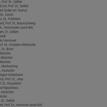
 Prof. Dr., Gießen
-Ute, Prof. Dr., Gießen
, Bad Soden am Taunus
Dr., Zürich
o, Dr., Pohlheim
rd, Prof. Dr., Braunschweig
Dr., Holzminden (auch BA)
n, Dr., Gießen
stadt
te, Hannover
rof. Dr., Potsdam-Rehbrücke
, Dr., Bonn
, München
., München
, München
l, Oberhaching
., Karlsruhe
tuttgart-Hohenheim
ce, Prof. Dr., Jena
f. Dr., Düsseldorf
ad Rippoldsau
, Karlsruhe
lsruhe
 Dr., Gießen
l, Prof. Dr., Hannover (auch BA)