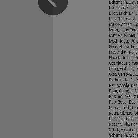
Leitzmann, Claus,
Leonhäuser, Ingrid
Lück, Erich, Dr.
Lutz, Thomas A., 
Maid-Kohnert, Ud
Maier, Hans Gerha
Matheis, Günter, 
Moch, Klaus-Jürge
Neuß, Britta, Erft
Niedenthal, Rena
Noack, Rudolf, P
Oberritter, Helmut
Öhrig, Edith, Dr.
Otto, Carsten, Dr
Parhofer, K., Dr.
Petutschnig, Kar
Pfau, Cornelie, Dr
Pfitzner, Inka, S
Pool-Zobel, Beatri
Raatz, Ulrich, Pro
Rauh, Michael, B
Rebscher, Kerstin
Roser, Silvia, Kar
Schek, Alexandra,
Schemann, Michae