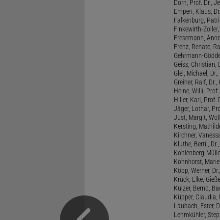
Dorn, Prof. Dr., J
Empen, Klaus, Dr
Falkenburg, Patri
Finkewirth-Zoller
Fresemann, Anne 
Frenz, Renate, R
Gehrmann-Gödde
Geiss, Christian,
Glei, Michael, Dr.
Greiner, Ralf, Dr.,
Heine, Willi, Prof
Hiller, Karl, Prof. 
Jäger, Lothar, Pro
Just, Margit, Wol
Kersting, Mathild
Kirchner, Vanessa
Kluthe, Bertil, Dr
Kohlenberg-Müller,
Kohnhorst, Marie
Köpp, Werner, Dr.,
Krück, Elke, Gieß
Kulzer, Bernd, B
Küpper, Claudia, 
Laubach, Ester, 
Lehmkühler, Step