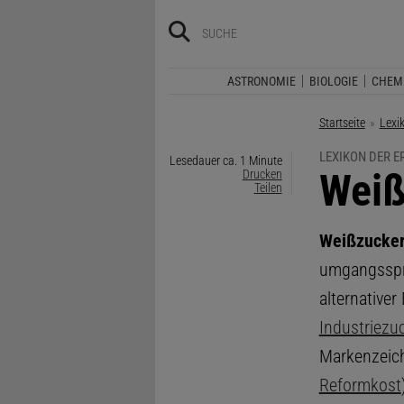
ASTRONOMIE
BIOLOGIE
CHEM
Startseite
Lexi
LEXIKON DER 
Lesedauer ca. 1 Minute
:
Weiß
Drucken
Teilen
Weißzucke
umgangsspr
alternative
Industriezu
Markenzeich
Reformkost