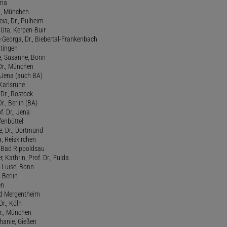
ena
., München
cia, Dr., Pulheim
, Uta, Kerpen-Buir
Georga, Dr., Biebertal-Frankenbach
atingen
, Susanne, Bonn
 Dr., München
, Jena (auch BA)
 Karlsruhe
. Dr., Rostock
Dr., Berlin (BA)
f. Dr., Jena
fenbüttel
e, Dr., Dortmund
, Reiskirchen
., Bad Rippoldsau
 Kathrin, Prof. Dr., Fulda
-Luise, Bonn
 Berlin
en
ad Mergentheim
Dr., Köln
Dr., München
hanie, Gießen