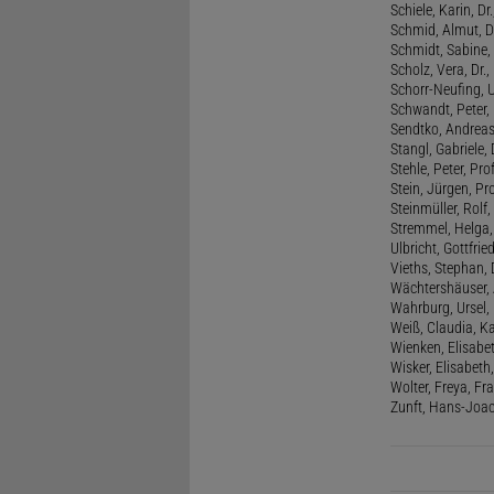
Schiele, Karin, Dr
Schmid, Almut, D
Schmidt, Sabine, 
Scholz, Vera, Dr.
Schorr-Neufing, Ul
Schwandt, Peter, 
Sendtko, Andreas,
Stangl, Gabriele,
Stehle, Peter, Pro
Stein, Jürgen, Prof
Steinmüller, Rolf, 
Stremmel, Helga
Ulbricht, Gottfri
Vieths, Stephan, 
Wächtershäuser, A
Wahrburg, Ursel, 
Weiß, Claudia, Ka
Wienken, Elisabe
Wisker, Elisabeth, 
Wolter, Freya, Fr
Zunft, Hans-Joac