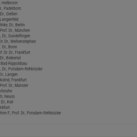
., Heilbronn
r., Paderborn
Dr., Gießen
, Langenfeld
rike, Dr., Berlin
Prof. Dr., München
 Dr., Gundelfingen
 Dr. Dr., Weihenstephan
f. Dr., Bonn
. Dr. Dr., Frankfurt
Dr., Biebertal
, Bad Rippoldsau
ed, Dr., Potsdam-Rehbrücke
Dr., Langen
strid, Frankfurt
Prof. Dr., Münster
rlsruhe
th, Neuss
Dr., Kiel
ankfurt
him F., Prof. Dr., Potsdam-Rehbrücke