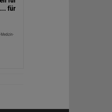
en für
.. für
-Medizin-