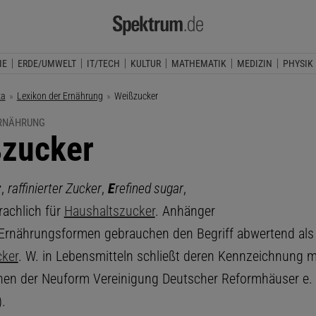
IE
ERDE/UMWELT
IT/TECH
KULTUR
MATHEMATIK
MEDIZIN
PHYSIK
ka
Lexikon der Ernährung
Aktuelle Seite:
Weißzucker
ERNÄHRUNG
zucker
r
,
raffinierter Zucker
,
E
refined sugar
,
achlich für
Haushaltszucker
. Anhänger
r Ernährungsformen gebrauchen den Begriff abwertend als 
cker
. W. in Lebensmitteln schließt deren Kennzeichnung 
en der Neuform Vereinigung Deutscher Reformhäuser e. G
).