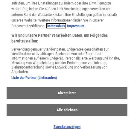
Utiq verwalten
aufrufen, um Ihre Einstellungen zu ändern oder Ihre Einwilligung zu
Nutzungsbasierte Onlinewerbung
widerrufen, indem Sie auf den Link Voreinstellungen verwalten am
Alle Artikel
unteren Rand der Webseite klicken. Ihre Einstellungen gelten innerhalb
unseres Website. Weitere Informationen finden Sie in unserer
Impressum
Datenschutzerklärung.
Datenschutz
Impressum
WEITERE ANGEBOTE
Wir und unsere Partner verarbeiten Daten, um Folgendes
Angebote für Schulen
bereitzustellen:
Angebote für Institutionen
Verwendung genauer Standortdaten. Endgeräteeigenschaften zur
Sprachen lernen mit Gymglish
Identifikation aktiv abfragen. Speichern von oder Zugriff auf
Lexika
Informationen auf einem Endgerät. Personalisierte Werbung und Inhalte,
Messung von Werbeleistung und der Performance von Inhalten,
Für Spektrum schreiben
Zielgruppenforschung sowie Entwicklung und Verbesserung von
Zugänglichkeitserklärung
Angeboten.
Liste der Partner (Lieferanten)
WEBSEITEN
KielSCN
Akzeptieren
Wissenschaft in die Schulen
SciLogs
Alle ablehnen
Uns finden Sie auch hier:
Zwecke anzeigen