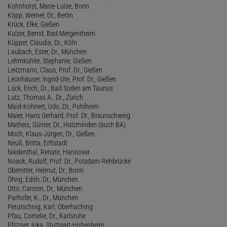
Kohnhorst, Marie-Luise, Bonn
Köpp, Werner, Dr., Berlin
Krück, Elke, Gießen
Kulzer, Bernd, Bad Mergentheim
Küpper, Claudia, Dr., Köln
Laubach, Ester, Dr., München
Lehmkühler, Stephanie, Gießen
Leitzmann, Claus, Prof. Dr., Gießen
Leonhäuser, Ingrid-Ute, Prof. Dr., Gießen
Lück, Erich, Dr., Bad Soden am Taunus
Lutz, Thomas A., Dr., Zürich
Maid-Kohnert, Udo, Dr., Pohlheim
Maier, Hans Gerhard, Prof. Dr., Braunschweig
Matheis, Günter, Dr., Holzminden (auch BA)
Moch, Klaus-Jürgen, Dr., Gießen
Neuß, Britta, Erftstadt
Niedenthal, Renate, Hannover
Noack, Rudolf, Prof. Dr., Potsdam-Rehbrücke
Oberritter, Helmut, Dr., Bonn
Öhrig, Edith, Dr., München
Otto, Carsten, Dr., München
Parhofer, K., Dr., München
Petutschnig, Karl, Oberhaching
Pfau, Cornelie, Dr., Karlsruhe
Pfitzner, Inka, Stuttgart-Hohenheim