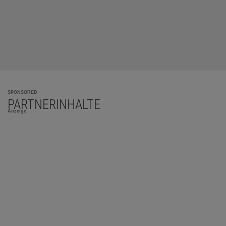
SPONSORED
PARTNERINHALTE
Anzeige