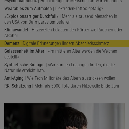
Psychodiagnostik
| Hochintelligente Menschen antworten anders
Wearables zum Aufmalen
| Elektroden-Tattoo gefällig?
»Explosionsartiger Durchfall«
| Mehr als tausend Menschen in
den USA von Darmparasiten befallen
Klimawandel
| Hitzewellen belasten den Körper wie Rauchen oder
Alkohol
Demenz
| Digitale Erinnerungen lindern Abschiedsschmerz
Gelassenheit im Alter
| »Im mittleren Alter werden die Weichen
gestellt«
Synthetische Biologie
| »Wir können Lösungen finden, die die
Natur nie erreicht hat«
Anti-Aging
| Wie Tech-Millionäre das Altern austricksen wollen
RKI-Schätzung
| Mehr als 5000 Tote durch Hitzewelle Ende Juni