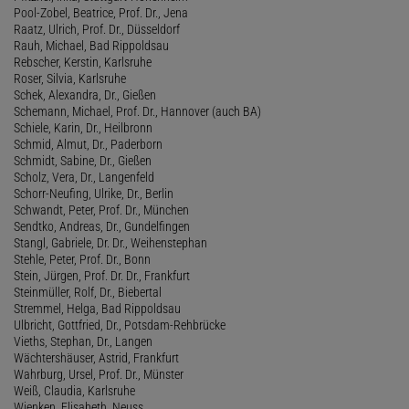
Pool-Zobel, Beatrice, Prof. Dr., Jena
Raatz, Ulrich, Prof. Dr., Düsseldorf
Rauh, Michael, Bad Rippoldsau
Rebscher, Kerstin, Karlsruhe
Roser, Silvia, Karlsruhe
Schek, Alexandra, Dr., Gießen
Schemann, Michael, Prof. Dr., Hannover (auch BA)
Schiele, Karin, Dr., Heilbronn
Schmid, Almut, Dr., Paderborn
Schmidt, Sabine, Dr., Gießen
Scholz, Vera, Dr., Langenfeld
Schorr-Neufing, Ulrike, Dr., Berlin
Schwandt, Peter, Prof. Dr., München
Sendtko, Andreas, Dr., Gundelfingen
Stangl, Gabriele, Dr. Dr., Weihenstephan
Stehle, Peter, Prof. Dr., Bonn
Stein, Jürgen, Prof. Dr. Dr., Frankfurt
Steinmüller, Rolf, Dr., Biebertal
Stremmel, Helga, Bad Rippoldsau
Ulbricht, Gottfried, Dr., Potsdam-Rehbrücke
Vieths, Stephan, Dr., Langen
Wächtershäuser, Astrid, Frankfurt
Wahrburg, Ursel, Prof. Dr., Münster
Weiß, Claudia, Karlsruhe
Wienken, Elisabeth, Neuss