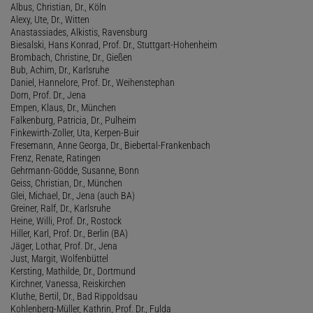
Albus, Christian, Dr., Köln
Alexy, Ute, Dr., Witten
Anastassiades, Alkistis, Ravensburg
Biesalski, Hans Konrad, Prof. Dr., Stuttgart-Hohenheim
Brombach, Christine, Dr., Gießen
Bub, Achim, Dr., Karlsruhe
Daniel, Hannelore, Prof. Dr., Weihenstephan
Dorn, Prof. Dr., Jena
Empen, Klaus, Dr., München
Falkenburg, Patricia, Dr., Pulheim
Finkewirth-Zoller, Uta, Kerpen-Buir
Fresemann, Anne Georga, Dr., Biebertal-Frankenbach
Frenz, Renate, Ratingen
Gehrmann-Gödde, Susanne, Bonn
Geiss, Christian, Dr., München
Glei, Michael, Dr., Jena (auch BA)
Greiner, Ralf, Dr., Karlsruhe
Heine, Willi, Prof. Dr., Rostock
Hiller, Karl, Prof. Dr., Berlin (BA)
Jäger, Lothar, Prof. Dr., Jena
Just, Margit, Wolfenbüttel
Kersting, Mathilde, Dr., Dortmund
Kirchner, Vanessa, Reiskirchen
Kluthe, Bertil, Dr., Bad Rippoldsau
Kohlenberg-Müller, Kathrin, Prof. Dr., Fulda