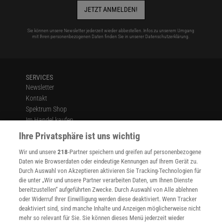
JETZT ANMELDEN!
Sie können unsere Newsletter jederzeit wieder abbestellen. Infos zu unserem Umgang
mit Ihren personenbezogenen Daten finden Sie in unserer
Datenschutzerklärung
.
SERVICES
Newsletter
Kontakt
Spektrum Shop
Im Handel kaufen
Presse
Ihre Privatsphäre ist uns wichtig
Verträge kündigen
Wir und unsere
218
-Partner speichern und greifen auf personenbezogene
Widerruf
Daten wie Browserdaten oder eindeutige Kennungen auf Ihrem Gerät zu.
INFO
Durch Auswahl von Akzeptieren aktivieren Sie Tracking-Technologien für
Mediadaten
die unter „Wir und unsere Partner verarbeiten Daten, um Ihnen Dienste
bereitzustellen“ aufgeführten Zwecke. Durch Auswahl von Alle ablehnen
Datenschutz
oder Widerruf Ihrer Einwilligung werden diese deaktiviert. Wenn Tracker
Nutzungsbedingungen
deaktiviert sind, sind manche Inhalte und Anzeigen möglicherweise nicht
Cookie-Einstellungen
mehr so relevant für Sie. Sie können dieses Menü jederzeit wieder