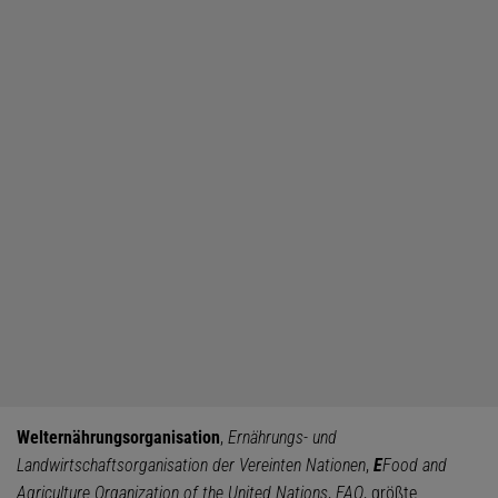
Welternährungsorganisation
,
Ernährungs- und
Landwirtschaftsorganisation der Vereinten Nationen
,
E
Food and
Agriculture Organization of the United Nations
,
FAO
, größte