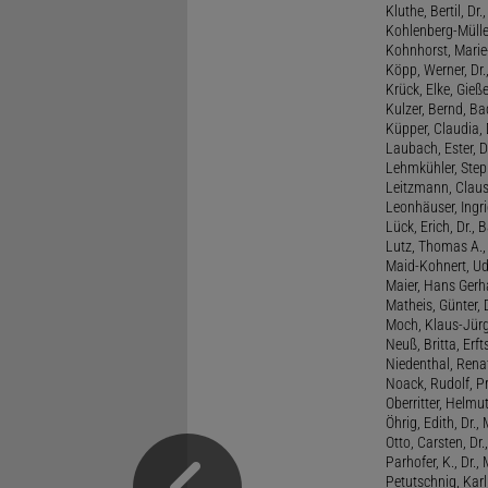
Kluthe, Bertil, Dr
Kohlenberg-Müller,
Kohnhorst, Marie
Köpp, Werner, Dr.,
Krück, Elke, Gieß
Kulzer, Bernd, B
Küpper, Claudia, 
Laubach, Ester, 
Lehmkühler, Step
Leitzmann, Claus,
Leonhäuser, Ingrid
Lück, Erich, Dr.
Lutz, Thomas A., 
Maid-Kohnert, Ud
Maier, Hans Gerha
Matheis, Günter, 
Moch, Klaus-Jürge
Neuß, Britta, Erft
Niedenthal, Rena
Noack, Rudolf, P
Oberritter, Helmut
Öhrig, Edith, Dr.
Otto, Carsten, Dr
Parhofer, K., Dr.
Petutschnig, Kar