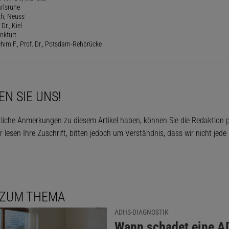
rlsruhe
th, Neuss
Dr., Kiel
ankfurt
him F., Prof. Dr., Potsdam-Rehbrücke
EN SIE UNS!
tliche Anmerkungen zu diesem Artikel haben, können Sie die Redaktion
p
r lesen Ihre Zuschrift, bitten jedoch um Verständnis, dass wir nicht jed
 ZUM THEMA
ADHS-DIAGNOSTIK
:
Wann schadet eine A