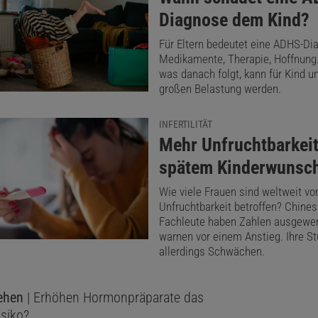
Diagnose dem Kind?
Für Eltern bedeutet eine ADHS-Di
Medikamente, Therapie, Hoffnung.
was danach folgt, kann für Kind u
großen Belastung werden.
INFERTILITÄT
:
Mehr Unfruchtbarkeit
spätem Kinderwunsc
Wie viele Frauen sind weltweit vo
Unfruchtbarkeit betroffen? Chine
Fachleute haben Zahlen ausgewer
warnen vor einem Anstieg. Ihre St
allerdings Schwächen.
ehen
| Erhöhen Hormonpräparate das
isiko?