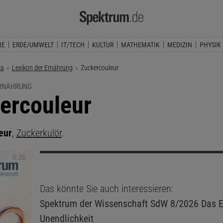
IE
ERDE/UMWELT
IT/TECH
KULTUR
MATHEMATIK
MEDIZIN
PHYSIK
ka
Lexikon der Ernährung
Aktuelle Seite:
Zuckercouleur
ERNÄHRUNG
ercouleur
eur
,
Zuckerkulör
.
Das könnte Sie auch interessieren:
Spektrum der Wissenschaft
SdW 8/2026 Das E
Unendlichkeit