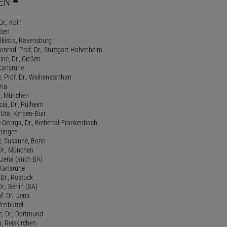
EN
Dr., Köln
tten
lkistis, Ravensburg
onrad, Prof. Dr., Stuttgart-Hohenheim
ne, Dr., Gießen
Karlsruhe
, Prof. Dr., Weihenstephan
ena
., München
cia, Dr., Pulheim
, Uta, Kerpen-Buir
Georga, Dr., Biebertal-Frankenbach
atingen
, Susanne, Bonn
 Dr., München
, Jena (auch BA)
 Karlsruhe
. Dr., Rostock
Dr., Berlin (BA)
f. Dr., Jena
fenbüttel
e, Dr., Dortmund
, Reiskirchen