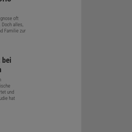
agnose oft
 Doch alles,
nd Familie zur
 bei
h
n
sische
tet und
udie hat