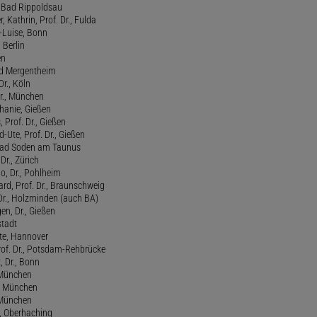
., Bad Rippoldsau
 Kathrin, Prof. Dr., Fulda
-Luise, Bonn
 Berlin
en
ad Mergentheim
Dr., Köln
Dr., München
hanie, Gießen
 Prof. Dr., Gießen
-Ute, Prof. Dr., Gießen
, Bad Soden am Taunus
Dr., Zürich
o, Dr., Pohlheim
rd, Prof. Dr., Braunschweig
Dr., Holzminden (auch BA)
n, Dr., Gießen
stadt
te, Hannover
rof. Dr., Potsdam-Rehbrücke
, Dr., Bonn
, München
., München
, München
l, Oberhaching