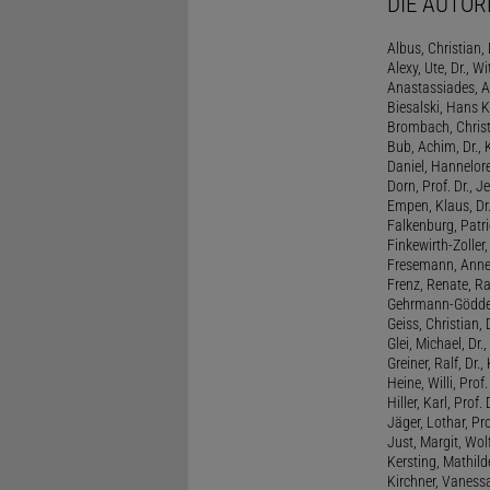
DIE AUTOR
Albus, Christian, 
Alexy, Ute, Dr., Wi
Anastassiades, A
Biesalski, Hans K
Brombach, Christi
Bub, Achim, Dr., 
Daniel, Hannelore
Dorn, Prof. Dr., J
Empen, Klaus, Dr
Falkenburg, Patri
Finkewirth-Zoller
Fresemann, Anne 
Frenz, Renate, R
Gehrmann-Gödde
Geiss, Christian,
Glei, Michael, Dr.
Greiner, Ralf, Dr.,
Heine, Willi, Prof
Hiller, Karl, Prof. 
Jäger, Lothar, Pro
Just, Margit, Wol
Kersting, Mathild
Kirchner, Vanessa