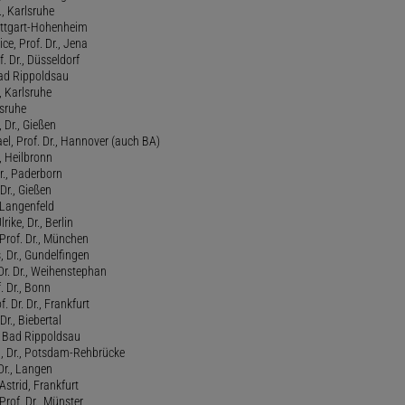
., Karlsruhe
tuttgart-Hohenheim
ce, Prof. Dr., Jena
f. Dr., Düsseldorf
ad Rippoldsau
, Karlsruhe
lsruhe
 Dr., Gießen
l, Prof. Dr., Hannover (auch BA)
., Heilbronn
r., Paderborn
Dr., Gießen
, Langenfeld
rike, Dr., Berlin
Prof. Dr., München
 Dr., Gundelfingen
 Dr. Dr., Weihenstephan
f. Dr., Bonn
. Dr. Dr., Frankfurt
Dr., Biebertal
, Bad Rippoldsau
ed, Dr., Potsdam-Rehbrücke
Dr., Langen
strid, Frankfurt
Prof. Dr., Münster