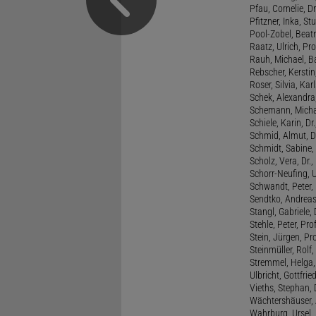
Pfau, Cornelie, Dr
Pfitzner, Inka, S
Pool-Zobel, Beatri
Raatz, Ulrich, Pro
Rauh, Michael, B
Rebscher, Kerstin
Roser, Silvia, Kar
Schek, Alexandra,
Schemann, Michae
Schiele, Karin, Dr
Schmid, Almut, D
Schmidt, Sabine, 
Scholz, Vera, Dr.
Schorr-Neufing, Ul
Schwandt, Peter, 
Sendtko, Andreas,
Stangl, Gabriele,
Stehle, Peter, Pro
Stein, Jürgen, Prof
Steinmüller, Rolf, 
Stremmel, Helga
Ulbricht, Gottfri
Vieths, Stephan, 
Wächtershäuser, A
Wahrburg, Ursel, 