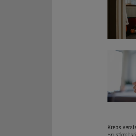
Krebs verst
Brustkrebsr