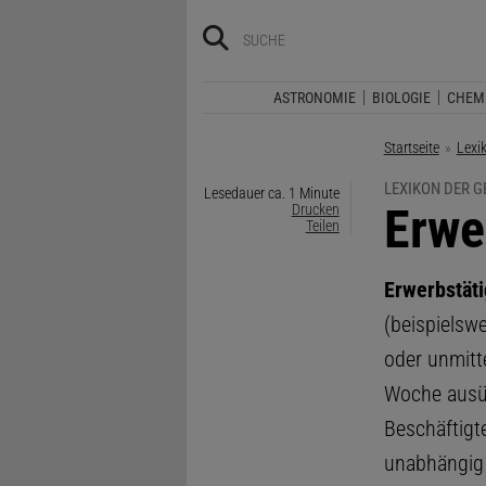
ASTRONOMIE
BIOLOGIE
CHEM
Startseite
Lexi
LEXIKON DER 
Lesedauer ca. 1 Minute
:
Erwe
Drucken
Teilen
Erwerbstät
(beispielswe
oder unmitt
Woche ausü
Beschäftigt
unabhängig v