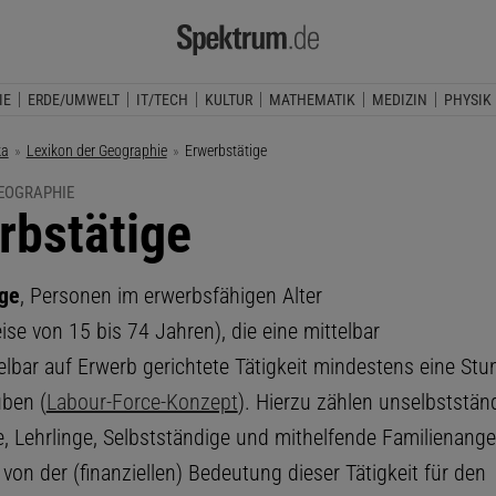
IE
ERDE/UMWELT
IT/TECH
KULTUR
MATHEMATIK
MEDIZIN
PHYSIK
ka
Lexikon der Geographie
Aktuelle Seite:
Erwerbstätige
GEOGRAPHIE
rbstätige
ige
, Personen im erwerbsfähigen Alter
ise von 15 bis 74 Jahren), die eine mittelbar
elbar auf Erwerb gerichtete Tätigkeit mindestens eine Stu
ben (
Labour-Force-Konzept
). Hierzu zählen unselbststän
e, Lehrlinge, Selbstständige und mithelfende Familienang
on der (finanziellen) Bedeutung dieser Tätigkeit für den