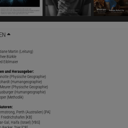
EN
stiane Martin (Leitung)
thee Bürkle
ed Eiblmaier
en und Herausgeber:
runotte (Physische Geographie)
ebhardt (Humangeographie)
d Meurer (Physische Geographie)
Meusburger (Humangeographie)
ipper (Methodik)
Autoren:
Armstrong, Perth (Australien) [PA]
 Friedrichshafen [KB]
r-Gal, Haifa (Israel) [YBG]
h Becker, Trier [CB]