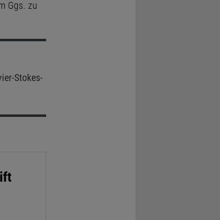
im Ggs. zu
ier-Stokes-
ift