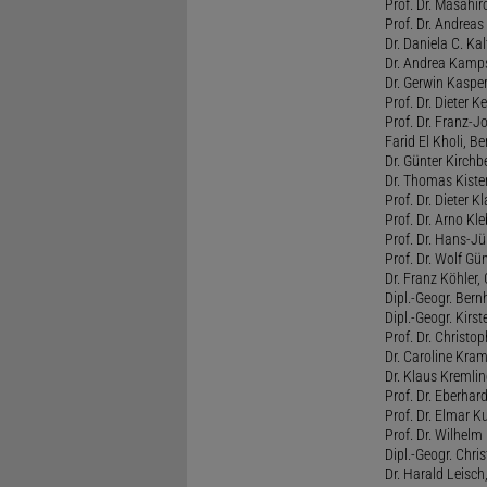
Prof. Dr. Masahir
Prof. Dr. Andrea
Dr. Daniela C. Ka
Dr. Andrea Kamps
Dr. Gerwin Kasper
Prof. Dr. Dieter K
Prof. Dr. Franz-J
Farid El Kholi, Ber
Dr. Günter Kirchb
Dr. Thomas Kist
Prof. Dr. Dieter K
Prof. Dr. Arno Kle
Prof. Dr. Hans-J
Prof. Dr. Wolf Gü
Dr. Franz Köhler,
Dipl.-Geogr. Ber
Dipl.-Geogr. Kirst
Prof. Dr. Christo
Dr. Caroline Kram
Dr. Klaus Kremling
Prof. Dr. Eberhar
Prof. Dr. Elmar Ku
Prof. Dr. Wilhelm
Dipl.-Geogr. Chr
Dr. Harald Leisch