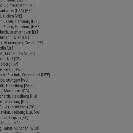
, Hamburg [JE]
ed Eiblmaier, Köln [ME]
Fairbanks (USA) [HE]
rb, Gießen [WE]
nn Essen, Hamburg [HHE]
nn Essen, Hamburg [HHE]
rbach, Bremerhaven [EF]
Faßmann, Wien [HF]
elix-Henningsen, Gießen [PF]
rlin [BF]
A., Frankfurt a.M. [RF]
zle, Kiel [OF]
elberg [TM]
se, Berlin [HWF]
old-Eisebith, Seibersdorf [MFE]
ebe, Stuttgart [WG]
ith, Heidelberg [WGa]
ans, Mannheim [PG]
bhardt, Heidelberg [HG]
yer, Würzburg [GG]
Glaser, Heidelberg [RGl]
lawion, Freiburg i. Br. [RG]
roßer, Leipzig [KG]
delberg [MG]
ng Haber, München [WHa]