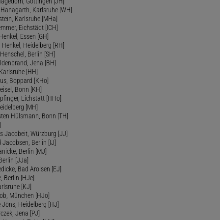
Hagedorn, Göttingen [JH]
r Hanagarth, Karlsruhe [WH]
stein, Karlsruhe [MHa]
Hemmer, Eichstädt [ICH]
 Henkel, Essen [GH]
d Henkel, Heidelberg [RH]
 Henschel, Berlin [SH]
ildenbrand, Jena [BH]
 Karlsruhe [HH]
fius, Boppard [KHo]
heisel, Bonn [KH]
pfinger, Eichstätt [HHo]
eidelberg [MH]
rsten Hülsmann, Bonn [TH]
]
s Jacobeit, Würzburg [JJ]
d Jacobsen, Berlin [IJ]
änicke, Berlin [MJ]
Berlin [JJa]
dicke, Bad Arolsen [EJ]
, Berlin [HJe]
arlsruhe [KJ]
 Job, München [HJo]
e Jöns, Heidelberg [HJ]
rczek, Jena [PJ]