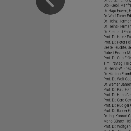
Dr. Jürgen Ehlers
Dipl.-Geol. Manfr
Dr. Hajo Eicken, 
Dr. Wolf-Dieter E
Dr. Heinz-Herma
Dr. Heinz-Herma
Dr. Eberhard Fah
Prof. Dr. Heinz 
Prof. Dr. Peter F
Beate Feuchte, Be
Robert Fischer M.
Prof. Dr. Otto Frän
Tim Freytag, Heid
Dr. Heinz-W. Frie
Dr. Martina Fromh
Prof. Dr. Wolf Ga
Dr. Werner Gamer
Prof. Dr. Paul G
Prof. Dr. Hans Ge
Prof. Dr. Gerd Ge
Prof. Dr. Rüdiger 
Prof. Dr. Rainer G
Dr.-Ing. Konrad G
Mario Günter, Hei
Prof. Dr. Wolfga