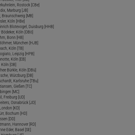
erkuhnlein, Rostock [CBe]
ndix, Marburg [JB]
r, Braunschweig [MB]
sler, Köln [HBe]
inrich Blotevogel, Duisburg [HHB]
r Bödeker, Köln [OBö]
öhm, Bonn [HB]
 Böhmer, München [HJB]
ach, Köln [TB]
rogiato, Leipzig [HPB]
unotte, Köln [EB]
, Köln [OB]
thee Bürkle, Köln [DBü]
Busche, Würzburg [DB]
schardt, Karlsruhe [TBu]
tiansen, Gießen [TC]
übingen [MC]
il, Freiburg [UD]
Deiters, Osnabrück [JD]
 London [KD]
Dürr, Bochum [HD]
ssen [DD]
ttmann, Hannover [RD]
nne Eder, Basel [SE]