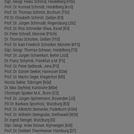
Dipl.-Geogr. Heiko Schmid, Heidelberg [HSc]
Prof. Dr. Konrad Schmidt, Heidelberg [KoS]
Prof. Dr. Thomas Schmitt, Bochum [TSc]
PD Dr. Elisabeth Schmitt, Gießen [ES]
Prof. Dr. Jürgen Schmude, Regensburg [JSc]
Prof. Dr. Rita Schneider-Sliwa, Basel [RS]
Dr. Peter Schnell, Münster [PSch]
Dr. Thomas Scholten, Gießen [ThS]
Prof. Dr. Karl-Friedrich Schreiber, Münster [KFS]
Dipl.-Geogr. Thomas Schwan, Heidelberg [TS]
Prof. Dr. Jürgen Schweikart, Berlin [JüS]
Dr. Franz Schymik, Frankfurt a.M. [FS]
Prof. Dr. Peter Sedlacek, Jena [PS]
Prof. Dr. Günter Seeber, Hannover [GSe]
Prof. Dr. Martin Seger, Klagenfurt [MS]
Nicola Sekler, Tübingen [NSe]
Dr. Max Seyfried, Karlsruhe [MSe]
Christoph Spieker M.A., Bonn [CS]
Prof. Dr. Jürgen Spönemann, Bovenden [JS]
PD Dr. Barbara Sponholz, Würzburg [BS]
Prof. Dr. Albrecht Steinecke, Paderborn [ASte]
Prof. Dr. Wilhelm Steingrube, Greifswald [WSt]
Dr. Ingrid Stengel, Würzburg [IS]
Dipl.-Geogr. Anke Strüver, Nijmwegen [ASt]
Prof. Dr. Dietbert Thannheiser, Hamburg [DT]