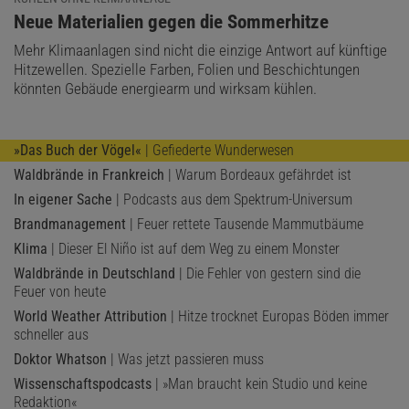
:
Neue Materialien gegen die Sommerhitze
Mehr Klimaanlagen sind nicht die einzige Antwort auf künftige
Hitzewellen. Spezielle Farben, Folien und Beschichtungen
könnten Gebäude energiearm und wirksam kühlen.
»Das Buch der Vögel«
| Gefiederte Wunderwesen
Waldbrände in Frankreich
| Warum Bordeaux gefährdet ist
In eigener Sache
| Podcasts aus dem Spektrum-Universum
Brandmanagement
| Feuer rettete Tausende Mammutbäume
Klima
| Dieser El Niño ist auf dem Weg zu einem Monster
Waldbrände in Deutschland
| Die Fehler von gestern sind die
Feuer von heute
World Weather Attribution
| Hitze trocknet Europas Böden immer
schneller aus
Doktor Whatson
| Was jetzt passieren muss
Wissenschaftspodcasts
| »Man braucht kein Studio und keine
Redaktion«