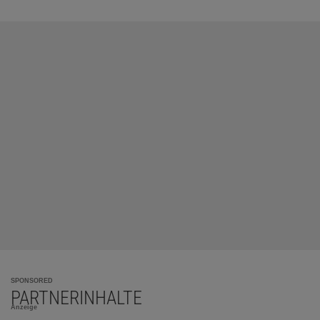
SPONSORED
PARTNERINHALTE
Anzeige