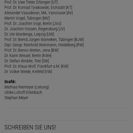
Prof. Dr. Uwe Treter, Erlangen [UT]
Prof. Dr. Konrad Tyrakowski, Eichstätt [KT]
Alexander Vasudevan, MA, Vancouver [AV]
Martin Vogel, Tübingen [MV]
Prof. Dr. Joachim Vogt, Berlin [JVo]
Dr. Joachim Vossen, Regensburg [JV]
Dr. Ute Wardenga, Leipzig [UW]
Prof. Dr. Bernd Jürgen Warneken, Tübingen [BJW]
Dipl.-Geogr. Reinhold Weinmann, Heidelberg [RW]
Prof. Dr. Benno Werlen, Jena [BW]
Dr. Karin Wessel, Berlin [KWe]
Dr. Stefan Winkler, Trier [SW]
Prof. Dr. Klaus Wolf, Frankfurt a.M. [KW]
Dr. Volker Wrede, Krefeld [VW]
Grafik:
Mathias Niemeyer (Leitung)
Ulrike Lohoff-Erlenbach
Stephan Meyer
SCHREIBEN SIE UNS!