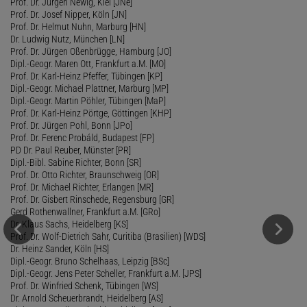
Prof. Dr. Jürgen Newig, Kiel [JNe]
Prof. Dr. Josef Nipper, Köln [JN]
Prof. Dr. Helmut Nuhn, Marburg [HN]
Dr. Ludwig Nutz, München [LN]
Prof. Dr. Jürgen Oßenbrügge, Hamburg [JO]
Dipl.-Geogr. Maren Ott, Frankfurt a.M. [MO]
Prof. Dr. Karl-Heinz Pfeffer, Tübingen [KP]
Dipl.-Geogr. Michael Plattner, Marburg [MP]
Dipl.-Geogr. Martin Pöhler, Tübingen [MaP]
Prof. Dr. Karl-Heinz Pörtge, Göttingen [KHP]
Prof. Dr. Jürgen Pohl, Bonn [JPo]
Prof. Dr. Ferenc Probáld, Budapest [FP]
PD Dr. Paul Reuber, Münster [PR]
Dipl.-Bibl. Sabine Richter, Bonn [SR]
Prof. Dr. Otto Richter, Braunschweig [OR]
Prof. Dr. Michael Richter, Erlangen [MR]
Prof. Dr. Gisbert Rinschede, Regensburg [GR]
Gerd Rothenwallner, Frankfurt a.M. [GRo]
Dr. Klaus Sachs, Heidelberg [KS]
Prof. Dr. Wolf-Dietrich Sahr, Curitiba (Brasilien) [WDS]
Dr. Heinz Sander, Köln [HS]
Dipl.-Geogr. Bruno Schelhaas, Leipzig [BSc]
Dipl.-Geogr. Jens Peter Scheller, Frankfurt a.M. [JPS]
Prof. Dr. Winfried Schenk, Tübingen [WS]
Dr. Arnold Scheuerbrandt, Heidelberg [AS]