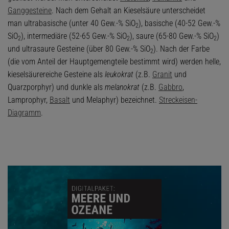
Ganggesteine
. Nach dem Gehalt an Kieselsäure unterscheidet
man ultrabasische (unter 40 Gew.-% SiO
), basische (40-52 Gew.-%
2
SiO
), intermediäre (52-65 Gew.-% SiO
), saure (65-80 Gew.-% SiO
)
2
2
2
und ultrasaure Gesteine (über 80 Gew.-% SiO
). Nach der Farbe
2
(die vom Anteil der Hauptgemengteile bestimmt wird) werden helle,
kieselsäurereiche Gesteine als
leukokrat
(z.B.
Granit
und
Quarzporphyr) und dunkle als
melanokrat
(z.B.
Gabbro
,
Lamprophyr,
Basalt
und Melaphyr) bezeichnet.
Streckeisen-
Diagramm
.