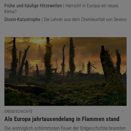
Frühe und häufige Hitzewellen
| Herrscht in Europa ein neues
Klima?
Dioxin-Katastrophe
| Die Lehren aus dem Chemieunfall von Seveso
ERDGESCHICHTE
:
Als Europa jahrtausendelang in Flammen stand
Die womöglich schlimmsten Feuer der Erdgeschichte brannten