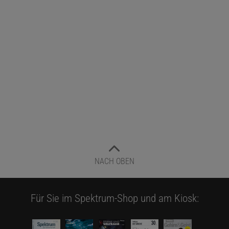
NACH OBEN
Für Sie im Spektrum-Shop und am Kiosk: