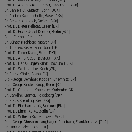
Prof. Dr. Andreas Kagermeier, Paderborn [AKa]
Dr. Daniela C. Kalthoff, Bonn [DCK]
Dr. Andrea Kampschulte, Basel [AKs]
Dr. Gerwin Kasperek, Gießen [GKa]
Prof. Dr. Dieter Kelletat, Essen [DK]
Prof. Dr. Franz-Josef Kemper, Berlin [FJK]
Farid El Kholi, Berlin [FE]
Dr. Günter Kirchberg, Speyer [GK]
Dr. Thomas Kistemann, Bonn [TK]
Prof. Dr. Dieter Klaus, Bonn [DKl]
Prof. Dr. Arno Kleber, Bayreuth [AK]
Prof. Dr. Hans-Jürgen Klink, Bochum [HJK]
Prof. Dr. Wolf Günther Koch [WK]
Dr. Franz Köhler, Gotha [FK]
Dipl.-Geogr. Bernhard Köppen, Chemnitz [BK]
Dipl.-Geogr. Kirsten Koop, Berlin [KK]
Prof. Dr. Christoph Kottmeier, Karlsruhe [CK]
Dr. Caroline Kramer, Heidelberg [CKr]
Dr. Klaus Kremling, Kiel [KKr]
Prof. Dr. Eberhard Kroß, Bochum [EKr]
Prof. Dr. Elmar Kulke, Berlin [EK]
Prof. Dr. Wilhelm Kuttler, Essen [WKu]
Dipl.-Geogr. Christian Langhagen-Rohrbach, Frankfurt a.M. [CLR]
Dr. Harald Leisch, Köln [HL]