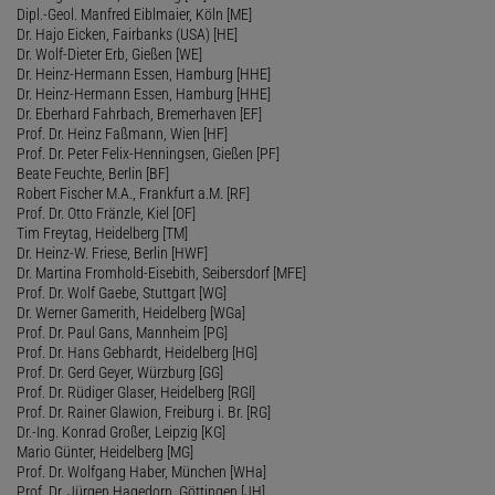
Dipl.-Geol. Manfred Eiblmaier, Köln [ME]
Dr. Hajo Eicken, Fairbanks (USA) [HE]
Dr. Wolf-Dieter Erb, Gießen [WE]
Dr. Heinz-Hermann Essen, Hamburg [HHE]
Dr. Heinz-Hermann Essen, Hamburg [HHE]
Dr. Eberhard Fahrbach, Bremerhaven [EF]
Prof. Dr. Heinz Faßmann, Wien [HF]
Prof. Dr. Peter Felix-Henningsen, Gießen [PF]
Beate Feuchte, Berlin [BF]
Robert Fischer M.A., Frankfurt a.M. [RF]
Prof. Dr. Otto Fränzle, Kiel [OF]
Tim Freytag, Heidelberg [TM]
Dr. Heinz-W. Friese, Berlin [HWF]
Dr. Martina Fromhold-Eisebith, Seibersdorf [MFE]
Prof. Dr. Wolf Gaebe, Stuttgart [WG]
Dr. Werner Gamerith, Heidelberg [WGa]
Prof. Dr. Paul Gans, Mannheim [PG]
Prof. Dr. Hans Gebhardt, Heidelberg [HG]
Prof. Dr. Gerd Geyer, Würzburg [GG]
Prof. Dr. Rüdiger Glaser, Heidelberg [RGl]
Prof. Dr. Rainer Glawion, Freiburg i. Br. [RG]
Dr.-Ing. Konrad Großer, Leipzig [KG]
Mario Günter, Heidelberg [MG]
Prof. Dr. Wolfgang Haber, München [WHa]
Prof. Dr. Jürgen Hagedorn, Göttingen [JH]