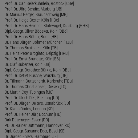
Prof. Dr. Carl Beierkuhnlein, Rostock [CBe]
Prof. Dr. Jörg Bendix, Marburg [JB]
Dr. Markus Berger, Braunschweig [MB]
Prof. Dr. Helga Besler, Köln [HBe]
Prof. Dr. Hans Heinrich Blotevogel, Duisburg [HHB]
Dipl.-Geogr. Oliver Bödeker, Köln [OBö]
Prof. Dr. Hans Böhm, Bonn [HB]
Dr. Hans Jürgen Böhmer, München [HJB]
Dr. Thomas Breitbach, Köln [TB]
Dr. Heinz Peter Brogiato, Leipzig [HPB]
Prof. Dr. Ernst Brunotte, Köln [EB]
Dr. Olaf Bubenzer, Köln [OB]
Dipl.-Geogr. Dorothee Bürkle, Köln [DBü]
Prof. Dr. Detlef Busche, Würzburg [DB]
Dr. Tillmann Buttschardt, Karlsruhe [TBu]
Dr. Thomas Christiansen, Gießen [TC]
Dr. Martin Coy, Tübingen [MC]
Prof. Dr. Ulrich Deil, Freiburg [UD]
Prof. Dr. Jürgen Deiters, Osnabrück [JD]
Dr. Klaus Dodds, London [KD]
Prof. Dr. Heiner Dürr, Bochum [HD]
Dirk Dütemeyer, Essen [DD]
PD Dr. Rainer Duttmann, Hannover [RD]
Dipl.-Geogr. Susanne Eder, Basel [SE]
Dr. Jürgen Ehlers, Hamburg [JE]