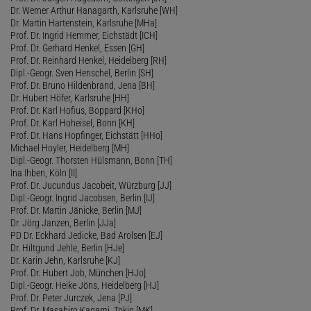
Dr. Werner Arthur Hanagarth, Karlsruhe [WH]
Dr. Martin Hartenstein, Karlsruhe [MHa]
Prof. Dr. Ingrid Hemmer, Eichstädt [ICH]
Prof. Dr. Gerhard Henkel, Essen [GH]
Prof. Dr. Reinhard Henkel, Heidelberg [RH]
Dipl.-Geogr. Sven Henschel, Berlin [SH]
Prof. Dr. Bruno Hildenbrand, Jena [BH]
Dr. Hubert Höfer, Karlsruhe [HH]
Prof. Dr. Karl Hofius, Boppard [KHo]
Prof. Dr. Karl Hoheisel, Bonn [KH]
Prof. Dr. Hans Hopfinger, Eichstätt [HHo]
Michael Hoyler, Heidelberg [MH]
Dipl.-Geogr. Thorsten Hülsmann, Bonn [TH]
Ina Ihben, Köln [II]
Prof. Dr. Jucundus Jacobeit, Würzburg [JJ]
Dipl.-Geogr. Ingrid Jacobsen, Berlin [IJ]
Prof. Dr. Martin Jänicke, Berlin [MJ]
Dr. Jörg Janzen, Berlin [JJa]
PD Dr. Eckhard Jedicke, Bad Arolsen [EJ]
Dr. Hiltgund Jehle, Berlin [HJe]
Dr. Karin Jehn, Karlsruhe [KJ]
Prof. Dr. Hubert Job, München [HJo]
Dipl.-Geogr. Heike Jöns, Heidelberg [HJ]
Prof. Dr. Peter Jurczek, Jena [PJ]
Prof. Dr. Masahiro Kagami, Tokio [MK]