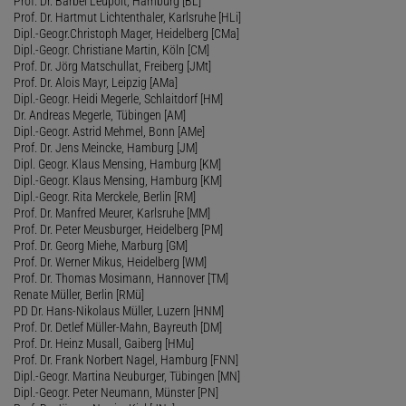
Prof. Dr. Bärbel Leupolt, Hamburg [BL]
Prof. Dr. Hartmut Lichtenthaler, Karlsruhe [HLi]
Dipl.-Geogr.Christoph Mager, Heidelberg [CMa]
Dipl.-Geogr. Christiane Martin, Köln [CM]
Prof. Dr. Jörg Matschullat, Freiberg [JMt]
Prof. Dr. Alois Mayr, Leipzig [AMa]
Dipl.-Geogr. Heidi Megerle, Schlaitdorf [HM]
Dr. Andreas Megerle, Tübingen [AM]
Dipl.-Geogr. Astrid Mehmel, Bonn [AMe]
Prof. Dr. Jens Meincke, Hamburg [JM]
Dipl. Geogr. Klaus Mensing, Hamburg [KM]
Dipl.-Geogr. Klaus Mensing, Hamburg [KM]
Dipl.-Geogr. Rita Merckele, Berlin [RM]
Prof. Dr. Manfred Meurer, Karlsruhe [MM]
Prof. Dr. Peter Meusburger, Heidelberg [PM]
Prof. Dr. Georg Miehe, Marburg [GM]
Prof. Dr. Werner Mikus, Heidelberg [WM]
Prof. Dr. Thomas Mosimann, Hannover [TM]
Renate Müller, Berlin [RMü]
PD Dr. Hans-Nikolaus Müller, Luzern [HNM]
Prof. Dr. Detlef Müller-Mahn, Bayreuth [DM]
Prof. Dr. Heinz Musall, Gaiberg [HMu]
Prof. Dr. Frank Norbert Nagel, Hamburg [FNN]
Dipl.-Geogr. Martina Neuburger, Tübingen [MN]
Dipl.-Geogr. Peter Neumann, Münster [PN]