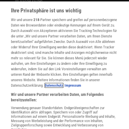
Im Handel kaufen
Presse
Ihre Privatsphäre ist uns wichtig
Verträge kündigen
Wir und unsere
218
-Partner speichern und greifen auf personenbezogene
Widerruf
Daten wie Browserdaten oder eindeutige Kennungen auf Ihrem Gerät zu.
INFO
Durch Auswahl von Akzeptieren aktivieren Sie Tracking-Technologien für
Mediadaten
die unter „Wir und unsere Partner verarbeiten Daten, um Ihnen Dienste
bereitzustellen“ aufgeführten Zwecke. Durch Auswahl von Alle ablehnen
Datenschutz
oder Widerruf Ihrer Einwilligung werden diese deaktiviert. Wenn Tracker
Nutzungsbedingungen
deaktiviert sind, sind manche Inhalte und Anzeigen möglicherweise nicht
Cookie-Einstellungen
mehr so relevant für Sie. Sie können dieses Menü jederzeit wieder
Utiq verwalten
aufrufen, um Ihre Einstellungen zu ändern oder Ihre Einwilligung zu
Nutzungsbasierte Onlinewerbung
widerrufen, indem Sie auf den Link Voreinstellungen verwalten am
Alle Artikel
unteren Rand der Webseite klicken. Ihre Einstellungen gelten innerhalb
unseres Website. Weitere Informationen finden Sie in unserer
Impressum
Datenschutzerklärung.
Datenschutz
Impressum
WEITERE ANGEBOTE
Wir und unsere Partner verarbeiten Daten, um Folgendes
Angebote für Schulen
bereitzustellen:
Angebote für Institutionen
Verwendung genauer Standortdaten. Endgeräteeigenschaften zur
Sprachen lernen mit Gymglish
Identifikation aktiv abfragen. Speichern von oder Zugriff auf
Lexika
Informationen auf einem Endgerät. Personalisierte Werbung und Inhalte,
Messung von Werbeleistung und der Performance von Inhalten,
Für Spektrum schreiben
Zielgruppenforschung sowie Entwicklung und Verbesserung von
Zugänglichkeitserklärung