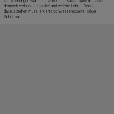
Die Warnungen waren da. Warum die Katastrophe im Ahrtal
dennoch verheerend ausfiel und welche Lehren Deutschland
daraus ziehen muss, erklärt Hochwasserexperte Holger
Schüttrumpf.