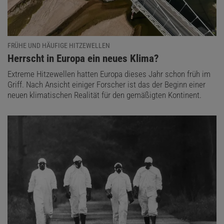
FRÜHE UND HÄUFIGE HITZEWELLEN
:
Herrscht in Europa ein neues Klima?
Extreme Hitzewellen hatten Europa dieses Jahr schon früh im
Griff. Nach Ansicht einiger Forscher ist das der Beginn einer
neuen klimatischen Realität für den gemäßigten Kontinent.