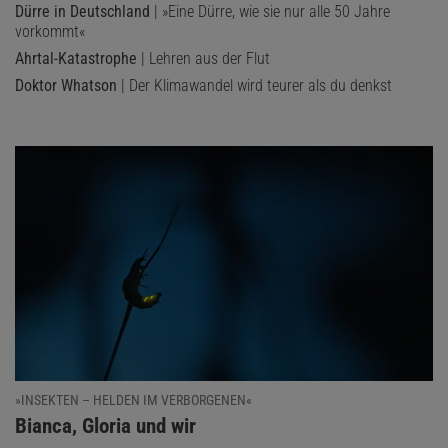
Dürre in Deutschland
| »Eine Dürre, wie sie nur alle 50 Jahre
vorkommt«
Ahrtal-Katastrophe
| Lehren aus der Flut
Doktor Whatson
| Der Klimawandel wird teurer als du denkst
»INSEKTEN – HELDEN IM VERBORGENEN«
:
Bianca, Gloria und wir