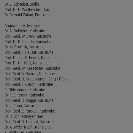
Dr. E. Scheuber, Berlin
Prof. Dr. E. Wallbrecher, Graz
Dr. Gernold Zulauf, Frankfurt
Angewandte Geologie
Dr. A. Bohleber, Karlsruhe
Dipl.-Geol. W. Breh, Karlsruhe
Prof. Dr. K. Czurda, Karlsruhe
Dr. M. Eiswirth, Karlsruhe
Dipl.-Geol. T. Fauser, Karlsruhe
Prof. Dr.-Ing. E. Fecker, Karlsruhe
Prof. Dr. H. Hötzl, Karlsruhe
Dipl.-Geol. W. Kassebeer, Karlsruhe
Dipl.-Geol. A. Kienzle, Karlsruhe
Dipl.-Geol. B. Krauthausen, Berg / Pfalz
Dipl.-Geol. T. Liesch, Karlsruhe
R. Ohlenbusch, Karlsruhe
Dr. K. E. Roehl, Karlsruhe
Dipl.-Geol. S. Rogge, Karlsruhe
Dr. J. Rohn, Karlsruhe
Dipl.-Geol. E. Ruckert, Karlsruhe
Dr. C. Schnatmeyer, Trier
Dipl.-Geol. N. Umlauf, Karlsruhe
Dr. A. Wefer-Roehl, Karlsruhe
K. Witthüser, Karlsruhe