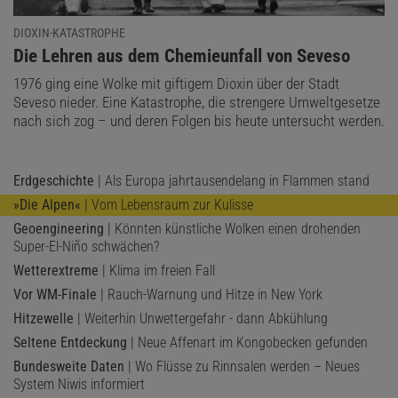
DIOXIN-KATASTROPHE
:
Die Lehren aus dem Chemieunfall von Seveso
1976 ging eine Wolke mit giftigem Dioxin über der Stadt
Seveso nieder. Eine Katastrophe, die strengere Umweltgesetze
nach sich zog – und deren Folgen bis heute untersucht werden.
Erdgeschichte
| Als Europa jahrtausendelang in Flammen stand
»Die Alpen«
| Vom Lebensraum zur Kulisse
Geoengineering
| Könnten künstliche Wolken einen drohenden
Super-El-Niño schwächen?
Wetterextreme
| Klima im freien Fall
Vor WM-Finale
| Rauch-Warnung und Hitze in New York
Hitzewelle
| Weiterhin Unwettergefahr - dann Abkühlung
Seltene Entdeckung
| Neue Affenart im Kongobecken gefunden
Bundesweite Daten
| Wo Flüsse zu Rinnsalen werden – Neues
System Niwis informiert