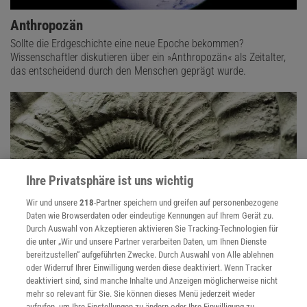
Anthropozän
Sollte die Erdgeschichte eine neue Epoche bekommen?
Wissenschaftler diskutieren über ein »Anthropozän« als Zeitalter,
das entscheidend durch den Menschen geprägt wurde.
Ihre Privatsphäre ist uns wichtig
Wir und unsere
218
-Partner speichern und greifen auf personenbezogene
Daten wie Browserdaten oder eindeutige Kennungen auf Ihrem Gerät zu.
Durch Auswahl von Akzeptieren aktivieren Sie Tracking-Technologien für
die unter „Wir und unsere Partner verarbeiten Daten, um Ihnen Dienste
bereitzustellen“ aufgeführten Zwecke. Durch Auswahl von Alle ablehnen
Evolution
oder Widerruf Ihrer Einwilligung werden diese deaktiviert. Wenn Tracker
deaktiviert sind, sind manche Inhalte und Anzeigen möglicherweise nicht
Evolution findet täglich statt - im Kleinen wie im Großen. Und auch
mehr so relevant für Sie. Sie können dieses Menü jederzeit wieder
der Blick in die Vergangenheit ist lohnend, denn die Biologen füllen
aufrufen, um Ihre Einstellungen zu ändern oder Ihre Einwilligung zu