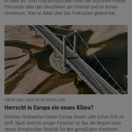
In mehr als 1000 Podcast-Episoden redet der Astronom Florian
Freistetter über das Geschehen am Himmel und im fernen
Universum. Was er dabei über das Podcasten gelernt hat.
FRÜHE UND HÄUFIGE HITZEWELLEN
:
Herrscht in Europa ein neues Klima?
Extreme Hitzewellen hatten Europa dieses Jahr schon früh im
Griff. Nach Ansicht einiger Forscher ist das der Beginn einer
neuen klimatischen Realität für den gemäßigten Kontinent.