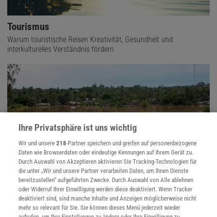
Tourismus
Warum touristische Reisen Kreativität, Gesundheit und
interkulturelles Verständnis fördern
Ihre Privatsphäre ist uns wichtig
Wir und unsere
218
-Partner speichern und greifen auf personenbezogene
Daten wie Browserdaten oder eindeutige Kennungen auf Ihrem Gerät zu.
Durch Auswahl von Akzeptieren aktivieren Sie Tracking-Technologien für
die unter „Wir und unsere Partner verarbeiten Daten, um Ihnen Dienste
bereitzustellen“ aufgeführten Zwecke. Durch Auswahl von Alle ablehnen
Extremwetter
oder Widerruf Ihrer Einwilligung werden diese deaktiviert. Wenn Tracker
deaktiviert sind, sind manche Inhalte und Anzeigen möglicherweise nicht
Hitzewellen, Hochwasser, Stürme: Der Klimawandel macht extreme
mehr so relevant für Sie. Sie können dieses Menü jederzeit wieder
Wetterereignisse wahrscheinlicher – auch in Deutschland. Wie sie
aufrufen, um Ihre Einstellungen zu ändern oder Ihre Einwilligung zu