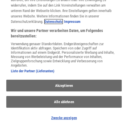
entstehen und wie wir uns dafür wappnen können.
widerrufen, indem Sie auf den Link Voreinstellungen verwalten am
unteren Rand der Webseite klicken. Ihre Einstellungen gelten innerhalb
unseres Website. Weitere Informationen finden Sie in unserer
Datenschutzerklärung.
Datenschutz
Impressum
Wir und unsere Partner verarbeiten Daten, um Folgendes
bereitzustellen:
Verwendung genauer Standortdaten. Endgeräteeigenschaften zur
Identifikation aktiv abfragen. Speichern von oder Zugriff auf
Informationen auf einem Endgerät. Personalisierte Werbung und Inhalte,
Messung von Werbeleistung und der Performance von Inhalten,
Zielgruppenforschung sowie Entwicklung und Verbesserung von
Angeboten.
Liste der Partner (Lieferanten)
Das Wetter
Akzeptieren
Warum war der letzte Winter so warm - oder kalt? Kann man das
Sommerwetter im Frühling vorhersagen? Wie wirkt Regen auf
Alle ablehnen
unser Gemüt? Das Wetter bestimmt unseren Alltag.
Zwecke anzeigen
Anzeige