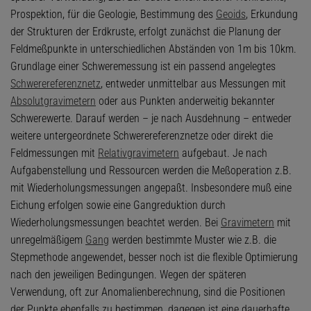
Prospektion, für die Geologie, Bestimmung des
Geoids
, Erkundung
der Strukturen der Erdkruste, erfolgt zunächst die Planung der
Feldmeßpunkte in unterschiedlichen Abständen von 1m bis 10km.
Grundlage einer Schweremessung ist ein passend angelegtes
Schwerereferenznetz
, entweder unmittelbar aus Messungen mit
Absolutgravimetern
oder aus Punkten anderweitig bekannter
Schwerewerte. Darauf werden – je nach Ausdehnung – entweder
weitere untergeordnete Schwerereferenznetze oder direkt die
Feldmessungen mit
Relativgravimetern
aufgebaut. Je nach
Aufgabenstellung und Ressourcen werden die Meßoperation z.B.
mit Wiederholungsmessungen angepaßt. Insbesondere muß eine
Eichung erfolgen sowie eine Gangreduktion durch
Wiederholungsmessungen beachtet werden. Bei
Gravimetern
mit
unregelmäßigem
Gang
werden bestimmte Muster wie z.B. die
Stepmethode angewendet, besser noch ist die flexible Optimierung
nach den jeweiligen Bedingungen. Wegen der späteren
Verwendung, oft zur Anomalienberechnung, sind die Positionen
der Punkte ebenfalls zu bestimmen, dagegen ist eine dauerhafte