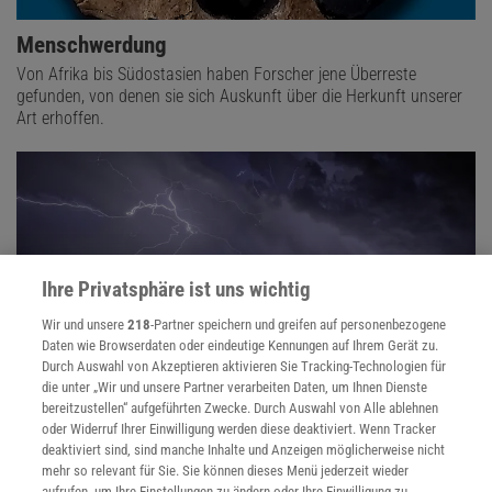
Menschwerdung
Von Afrika bis Südostasien haben Forscher jene Überreste
gefunden, von denen sie sich Auskunft über die Herkunft unserer
Art erhoffen.
Ihre Privatsphäre ist uns wichtig
Wir und unsere
218
-Partner speichern und greifen auf personenbezogene
Daten wie Browserdaten oder eindeutige Kennungen auf Ihrem Gerät zu.
Durch Auswahl von Akzeptieren aktivieren Sie Tracking-Technologien für
die unter „Wir und unsere Partner verarbeiten Daten, um Ihnen Dienste
bereitzustellen“ aufgeführten Zwecke. Durch Auswahl von Alle ablehnen
oder Widerruf Ihrer Einwilligung werden diese deaktiviert. Wenn Tracker
Das Wetter
deaktiviert sind, sind manche Inhalte und Anzeigen möglicherweise nicht
Warum war der letzte Winter so warm - oder kalt? Kann man das
mehr so relevant für Sie. Sie können dieses Menü jederzeit wieder
Sommerwetter im Frühling vorhersagen? Wie wirkt Regen auf
aufrufen, um Ihre Einstellungen zu ändern oder Ihre Einwilligung zu