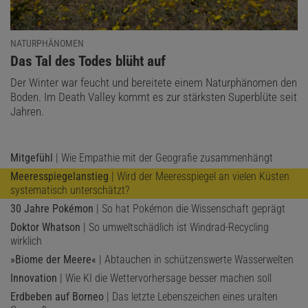
NATURPHÄNOMEN
:
Das Tal des Todes blüht auf
Der Winter war feucht und bereitete einem Naturphänomen den
Boden. Im Death Valley kommt es zur stärksten Superblüte seit
Jahren.
Mitgefühl
| Wie Empathie mit der Geografie zusammenhängt
Meeresspiegelanstieg
| Wird der Meeresspiegel an vielen Küsten
systematisch unterschätzt?
30 Jahre Pokémon
| So hat Pokémon die Wissenschaft geprägt
Doktor Whatson
| So umweltschädlich ist Windrad-Recycling
wirklich
»Biome der Meere«
| Abtauchen in schützenswerte Wasserwelten
Innovation
| Wie KI die Wettervorhersage besser machen soll
Erdbeben auf Borneo
| Das letzte Lebenszeichen eines uralten