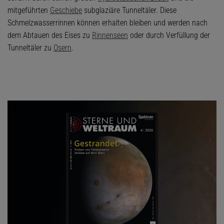
mitgeführten
Geschiebe
subglaziäre Tunneltäler. Diese
Schmelzwasserrinnen können erhalten bleiben und werden nach
dem Abtauen des Eises zu
Rinnenseen
oder durch Verfüllung der
Tunneltäler zu
Osern
.