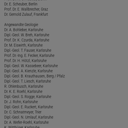
Dr. E. Scheuber, Berlin
Prof. Dr. E. Wallbrecher, Graz
Dr. Gernold Zulauf, Frankfurt
Angewandte Geologie
Dr. A. Bohleber, Karlsruhe
Dipl.-Geol. W. Breh, Karlsruhe
Prof. Dr. K. Czurda, Karlsruhe
Dr. M. Eiswirth, Karlsruhe
Dipl.-Geol. T. Fauser, Karlsruhe
Prof. Dr.-Ing. E. Fecker, Karlsruhe
Prof. Dr. H. Hötzl, Karlsruhe
Dipl.-Geol. W. Kassebeer, Karlsruhe
Dipl.-Geol. A. Kienzle, Karlsruhe
Dipl.-Geol. B. Krauthausen, Berg / Pfalz
Dipl.-Geol. T. Liesch, Karlsruhe
R. Ohlenbusch, Karlsruhe
Dr. K. E. Roehl, Karlsruhe
Dipl.-Geol. S. Rogge, Karlsruhe
Dr. J. Rohn, Karlsruhe
Dipl.-Geol. E. Ruckert, Karlsruhe
Dr. C. Schnatmeyer, Trier
Dipl.-Geol. N. Umlauf, Karlsruhe
Dr. A. Wefer-Roehl, Karlsruhe
K. Witthüser, Karlsruhe