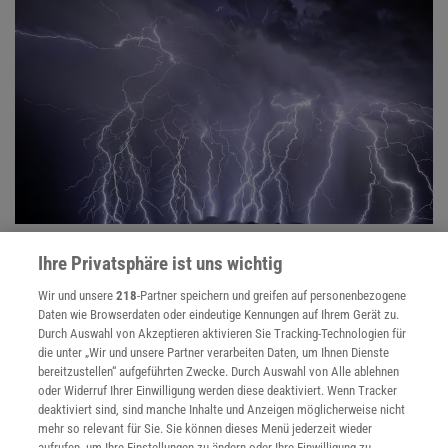
Das Wetter
Ihre Privatsphäre ist uns wichtig
Warum war der letzte Winter so warm - oder kalt? Kann man das
Sommerwetter im Frühling vorhersagen? Wie wirkt Regen auf
Wir und unsere
218
-Partner speichern und greifen auf personenbezogene
unser Gemüt? Das Wetter bestimmt unseren Alltag.
Daten wie Browserdaten oder eindeutige Kennungen auf Ihrem Gerät zu.
Durch Auswahl von Akzeptieren aktivieren Sie Tracking-Technologien für
die unter „Wir und unsere Partner verarbeiten Daten, um Ihnen Dienste
bereitzustellen“ aufgeführten Zwecke. Durch Auswahl von Alle ablehnen
oder Widerruf Ihrer Einwilligung werden diese deaktiviert. Wenn Tracker
deaktiviert sind, sind manche Inhalte und Anzeigen möglicherweise nicht
mehr so relevant für Sie. Sie können dieses Menü jederzeit wieder
aufrufen, um Ihre Einstellungen zu ändern oder Ihre Einwilligung zu