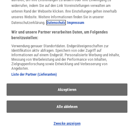
widerrufen, indem Sie auf den Link Voreinstellungen verwalten am
unteren Rand der Webseite klicken. Ihre Einstellungen gelten innerhalb
unseres Website. Weitere Informationen finden Sie in unserer
Datenschutzerklärung.
Datenschutz
Impressum
Wir und unsere Partner verarbeiten Daten, um Folgendes
bereitzustellen:
Feuerökologie
Verwendung genauer Standortdaten. Endgeräteeigenschaften zur
Identifikation aktiv abfragen. Speichern von oder Zugriff auf
Seit Jahrtausenden prägt der Mensch seine Umwelt mit Feuer.
Informationen auf einem Endgerät. Personalisierte Werbung und Inhalte,
Messung von Werbeleistung und der Performance von Inhalten,
Heute entwickeln sich daraus vielfach Naturkatastrophen, die
Zielgruppenforschung sowie Entwicklung und Verbesserung von
Wälder und Häuser vernichten.
Angeboten.
Liste der Partner (Lieferanten)
Anzeige
Akzeptieren
Alle ablehnen
Zwecke anzeigen