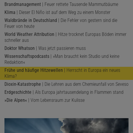
Brandmanagement
| Feuer rettete Tausende Mammutbäume
Klima
| Dieser El Niño ist auf dem Weg zu einem Monster
Waldbrände in Deutschland
| Die Fehler von gestern sind die
Feuer von heute
World Weather Attribution
| Hitze trocknet Europas Böden immer
schneller aus
Doktor Whatson
| Was jetzt passieren muss
Wissenschaftspodcasts
| »Man braucht kein Studio und keine
Redaktion«
Frühe und häufige Hitzewellen
| Herrscht in Europa ein neues
Klima?
Dioxin-Katastrophe
| Die Lehren aus dem Chemieunfall von Seveso
Erdgeschichte
| Als Europa jahrtausendelang in Flammen stand
»Die Alpen«
| Vom Lebensraum zur Kulisse