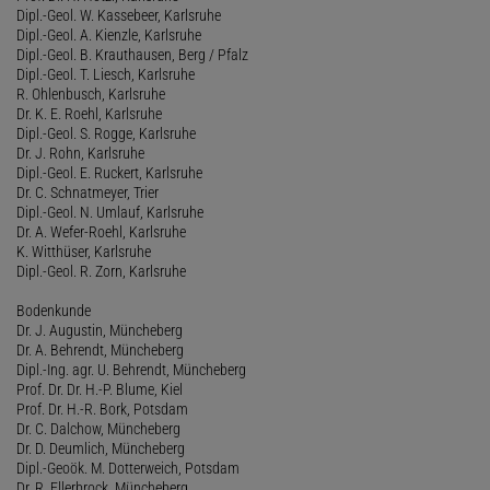
Dipl.-Geol. W. Kassebeer, Karlsruhe
Dipl.-Geol. A. Kienzle, Karlsruhe
Dipl.-Geol. B. Krauthausen, Berg / Pfalz
Dipl.-Geol. T. Liesch, Karlsruhe
R. Ohlenbusch, Karlsruhe
Dr. K. E. Roehl, Karlsruhe
Dipl.-Geol. S. Rogge, Karlsruhe
Dr. J. Rohn, Karlsruhe
Dipl.-Geol. E. Ruckert, Karlsruhe
Dr. C. Schnatmeyer, Trier
Dipl.-Geol. N. Umlauf, Karlsruhe
Dr. A. Wefer-Roehl, Karlsruhe
K. Witthüser, Karlsruhe
Dipl.-Geol. R. Zorn, Karlsruhe
Bodenkunde
Dr. J. Augustin, Müncheberg
Dr. A. Behrendt, Müncheberg
Dipl.-Ing. agr. U. Behrendt, Müncheberg
Prof. Dr. Dr. H.-P. Blume, Kiel
Prof. Dr. H.-R. Bork, Potsdam
Dr. C. Dalchow, Müncheberg
Dr. D. Deumlich, Müncheberg
Dipl.-Geoök. M. Dotterweich, Potsdam
Dr. R. Ellerbrock, Müncheberg