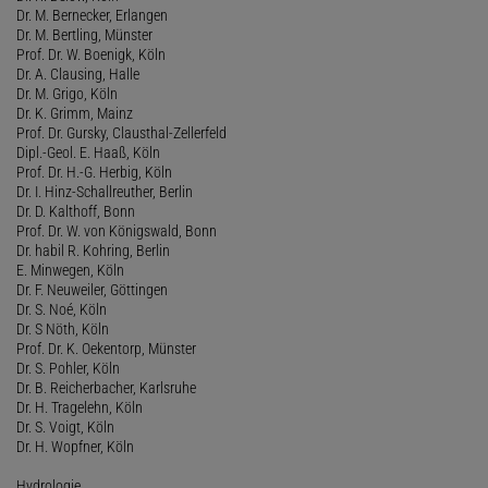
Dr. M. Bernecker, Erlangen
Dr. M. Bertling, Münster
Prof. Dr. W. Boenigk, Köln
Dr. A. Clausing, Halle
Dr. M. Grigo, Köln
Dr. K. Grimm, Mainz
Prof. Dr. Gursky, Clausthal-Zellerfeld
Dipl.-Geol. E. Haaß, Köln
Prof. Dr. H.-G. Herbig, Köln
Dr. I. Hinz-Schallreuther, Berlin
Dr. D. Kalthoff, Bonn
Prof. Dr. W. von Königswald, Bonn
Dr. habil R. Kohring, Berlin
E. Minwegen, Köln
Dr. F. Neuweiler, Göttingen
Dr. S. Noé, Köln
Dr. S Nöth, Köln
Prof. Dr. K. Oekentorp, Münster
Dr. S. Pohler, Köln
Dr. B. Reicherbacher, Karlsruhe
Dr. H. Tragelehn, Köln
Dr. S. Voigt, Köln
Dr. H. Wopfner, Köln
Hydrologie