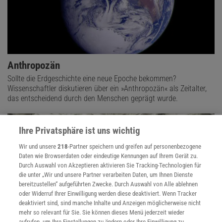
Anthropozän
Sollte die Erdgeschichte eine neue Epoche bekommen?
Wissenschaftler diskutieren über ein »Anthropozän« als Zeitalter,
das entscheidend durch den Menschen geprägt wurde.
Ihre Privatsphäre ist uns wichtig
Wir und unsere
218
-Partner speichern und greifen auf personenbezogene
Daten wie Browserdaten oder eindeutige Kennungen auf Ihrem Gerät zu.
Durch Auswahl von Akzeptieren aktivieren Sie Tracking-Technologien für
die unter „Wir und unsere Partner verarbeiten Daten, um Ihnen Dienste
bereitzustellen“ aufgeführten Zwecke. Durch Auswahl von Alle ablehnen
oder Widerruf Ihrer Einwilligung werden diese deaktiviert. Wenn Tracker
deaktiviert sind, sind manche Inhalte und Anzeigen möglicherweise nicht
mehr so relevant für Sie. Sie können dieses Menü jederzeit wieder
aufrufen, um Ihre Einstellungen zu ändern oder Ihre Einwilligung zu