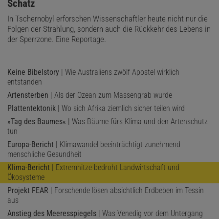
Schatz
In Tschernobyl erforschen Wissenschaftler heute nicht nur die
Folgen der Strahlung, sondern auch die Rückkehr des Lebens in
der Sperrzone. Eine Reportage.
Keine Bibelstory
| Wie Australiens zwölf Apostel wirklich
entstanden
Artensterben
| Als der Ozean zum Massengrab wurde
Plattentektonik
| Wo sich Afrika ziemlich sicher teilen wird
»Tag des Baumes«
| Was Bäume fürs Klima und den Artenschutz
tun
Europa-Bericht
| Klimawandel beeinträchtigt zunehmend
menschliche Gesundheit
Klima-Bericht
| Extremhitze bedroht Landwirtschaft und
Ökosysteme
Projekt FEAR
| Forschende lösen absichtlich Erdbeben im Tessin
aus
Anstieg des Meeresspiegels
| Was Venedig vor dem Untergang