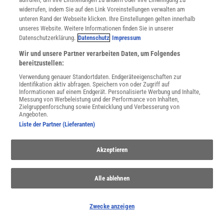
widerrufen, indem Sie auf den Link Voreinstellungen verwalten am
Evolution
unteren Rand der Webseite klicken. Ihre Einstellungen gelten innerhalb
unseres Website. Weitere Informationen finden Sie in unserer
Evolution findet täglich statt - im Kleinen wie im Großen. Und auch
Datenschutzerklärung.
Datenschutz
Impressum
der Blick in die Vergangenheit ist lohnend, denn die Biologen füllen
immer mehr Lücken im Stammbaum des Lebens.
Wir und unsere Partner verarbeiten Daten, um Folgendes
bereitzustellen:
Verwendung genauer Standortdaten. Endgeräteeigenschaften zur
Identifikation aktiv abfragen. Speichern von oder Zugriff auf
Informationen auf einem Endgerät. Personalisierte Werbung und Inhalte,
Messung von Werbeleistung und der Performance von Inhalten,
Zielgruppenforschung sowie Entwicklung und Verbesserung von
Angeboten.
Liste der Partner (Lieferanten)
Akzeptieren
Alle ablehnen
Die Erde heizt sich auf
Zwecke anzeigen
Die Menschheit heizt der Erde ein. Welche Folgen des
Klimawandels sind spürbar? Was kommt in den nächsten