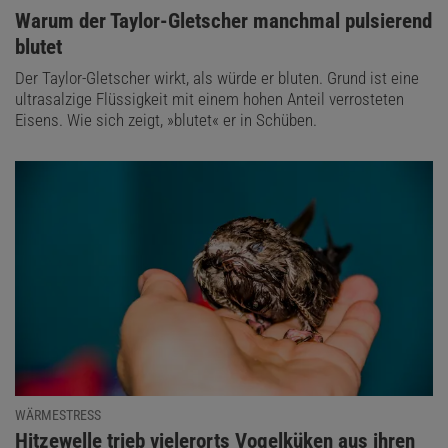
:
Warum der Taylor-Gletscher manchmal pulsierend
blutet
Der Taylor-Gletscher wirkt, als würde er bluten. Grund ist eine
ultrasalzige Flüssigkeit mit einem hohen Anteil verrosteten
Eisens. Wie sich zeigt, »blutet« er in Schüben.
WÄRMESTRESS
:
Hitzewelle trieb vielerorts Vogelküken aus ihren