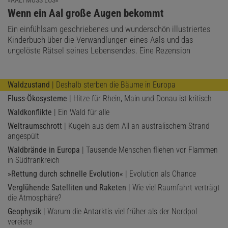
:
Wenn ein Aal große Augen bekommt
Ein einfühlsam geschriebenes und wunderschön illustriertes
Kinderbuch über die Verwandlungen eines Aals und das
ungelöste Rätsel seines Lebensendes. Eine Rezension
Waldzustand
| Deshalb sterben die Bäume in Europa
Fluss-Ökosysteme
| Hitze für Rhein, Main und Donau ist kritisch
Waldkonflikte
| Ein Wald für alle
Weltraumschrott
| Kugeln aus dem All an australischem Strand
angespült
Waldbrände in Europa
| Tausende Menschen fliehen vor Flammen
in Südfrankreich
»Rettung durch schnelle Evolution«
| Evolution als Chance
Verglühende Satelliten und Raketen
| Wie viel Raumfahrt verträgt
die Atmosphäre?
Geophysik
| Warum die Antarktis viel früher als der Nordpol
vereiste