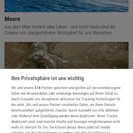
Meere
Aus dem Meer kommt alles Leben - und noch heute sind die
Ozeane von übergeordneter Wichtigkeit für uns Menschen.
Ihre Privatsphäre ist uns wichtig
Wir und unsere
218
-Partner speichern und greifen auf personenbezogene
Daten wie Browserdaten oder eindeutige Kennungen auf Ihrem Gerät zu.
Durch Auswahl von Akzeptieren aktivieren Sie Tracking-Technologien für
die unter „Wir und unsere Partner verarbeiten Daten, um Ihnen Dienste
bereitzustellen“ aufgeführten Zwecke. Durch Auswahl von Alle ablehnen
oder Widerruf Ihrer Einwilligung werden diese deaktiviert. Wenn Tracker
Plattentektonik
deaktiviert sind, sind manche Inhalte und Anzeigen möglicherweise nicht
Nicht immer sah die Erde aus wie heute - die Erdteile wandern seit
mehr so relevant für Sie. Sie können dieses Menü jederzeit wieder
Milliarden Jahren über den Planeten. Angetrieben werden sie von
aufrufen, um Ihre Einstellungen zu ändern oder Ihre Einwilligung zu