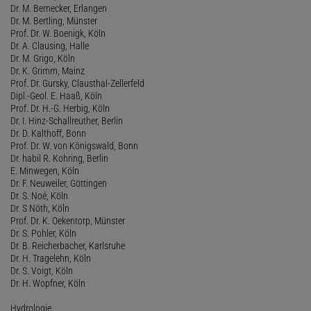
Dr. M. Bernecker, Erlangen
Dr. M. Bertling, Münster
Prof. Dr. W. Boenigk, Köln
Dr. A. Clausing, Halle
Dr. M. Grigo, Köln
Dr. K. Grimm, Mainz
Prof. Dr. Gursky, Clausthal-Zellerfeld
Dipl.-Geol. E. Haaß, Köln
Prof. Dr. H.-G. Herbig, Köln
Dr. I. Hinz-Schallreuther, Berlin
Dr. D. Kalthoff, Bonn
Prof. Dr. W. von Königswald, Bonn
Dr. habil R. Kohring, Berlin
E. Minwegen, Köln
Dr. F. Neuweiler, Göttingen
Dr. S. Noé, Köln
Dr. S Nöth, Köln
Prof. Dr. K. Oekentorp, Münster
Dr. S. Pohler, Köln
Dr. B. Reicherbacher, Karlsruhe
Dr. H. Tragelehn, Köln
Dr. S. Voigt, Köln
Dr. H. Wopfner, Köln
Hydrologie