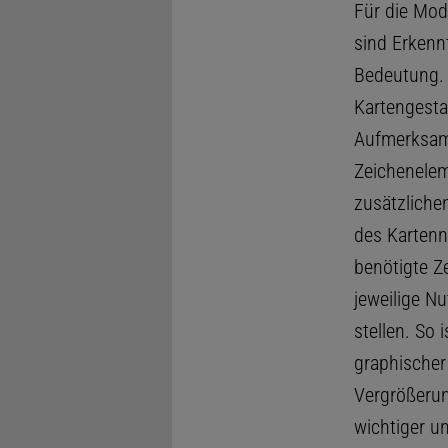
Für die Mod
sind Erkenn
Bedeutung. 
Kartengesta
Aufmerksamk
Zeichenelem
zusätzliche
des Kartenn
benötigte Z
jeweilige N
stellen. So 
graphischer 
Vergrößerun
wichtiger u