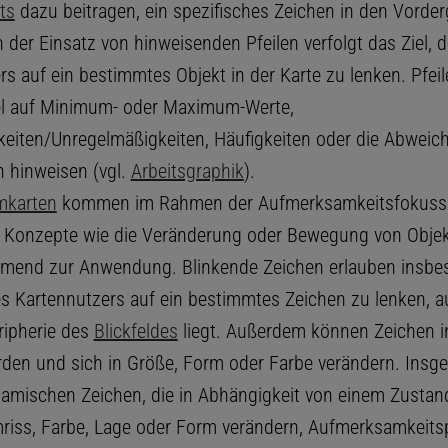
ts
dazu beitragen, ein spezifisches Zeichen in den Vorde
der Einsatz von hinweisenden Pfeilen verfolgt das Ziel, d
rs auf ein bestimmtes Objekt in der Karte zu lenken. Pfei
el auf Minimum- oder Maximum-Werte,
eiten/Unregelmäßigkeiten, Häufigkeiten oder die Abweic
 hinweisen (vgl.
Arbeitsgraphik
).
mkarten
kommen im Rahmen der Aufmerksamkeitsfokuss
Konzepte wie die Veränderung oder Bewegung von Objek
mend zur Anwendung. Blinkende Zeichen erlauben insbe
es Kartennutzers auf ein bestimmtes Zeichen zu lenken, 
ripherie des
Blickfeldes
liegt. Außerdem können Zeichen in
rden und sich in Größe, Form oder Farbe verändern. Insg
namischen Zeichen, die in Abhängigkeit von einem Zustan
riss, Farbe, Lage oder Form verändern, Aufmerksamkeits