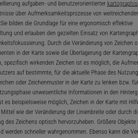
ellierung aufgaben- und benutzerorientierter
kartographi
tnisse über Aufmerksamkeitsprozesse von weitreichende
Sie bilden die Grundlage für eine ergonomisch effektive
ltung und erlauben den gezielten Einsatz von Kartengraph
eitsfokussierung. Durch die Veränderung von Zeichen o
enten in der Karte sowie die Überlagerung der Kartengrap
n, spezifisch wirkenden Zeichen ist es möglich, die Aufme
utzers auf bestimmte, für die aktuelle Phase des Nutzun
eichen oder Zeichenmuster in der Karte zu lenken bzw. für
utzungsphase unwesentliche Informationen in den Hinter
ist es beispielsweise möglich, Zeichen in der Karte mit Hilf
Mittel wie der Veränderung der Linienbreite oder durch di
g des Zeichens optisch hervorzuheben. Größere Objekte 
nd werden schneller wahrgenommen. Ebenso kann die Ve