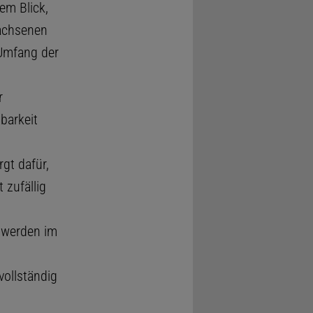
em Blick,
achsenen
 Umfang der
r
barkeit
gt dafür,
 zufällig
e werden im
n
vollständig