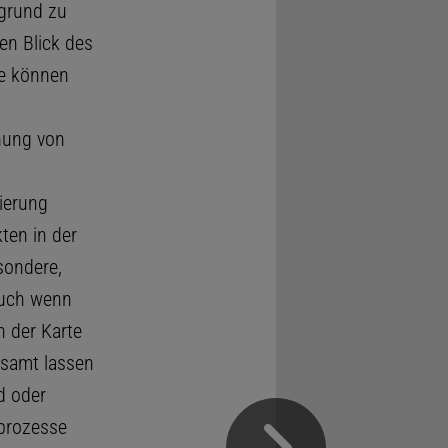
rgrund zu
en Blick des
le können
hung von
ierung
ten in der
sondere,
auch wenn
 der Karte
esamt lassen
d oder
prozesse