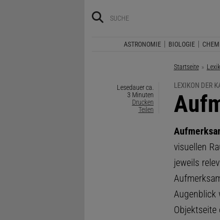
ASTRONOMIE
BIOLOGIE
CHEM
Startseite
Lexi
LEXIKON DER 
Lesedauer ca.
:
Aufm
3 Minuten
Drucken
Teilen
Aufmerksa
visuellen R
jeweils rel
Aufmerksamk
Augenblick w
Objektseite 