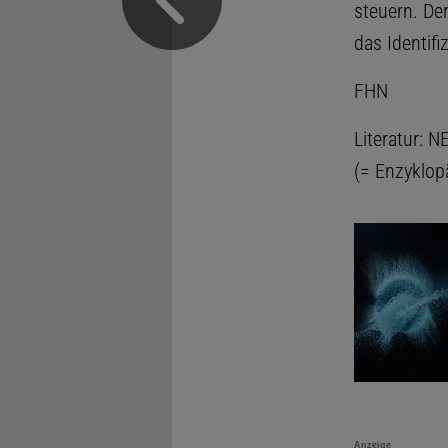
steuern. De
das Identif
FHN
Literatur: 
(= Enzyklopä
Anzeige