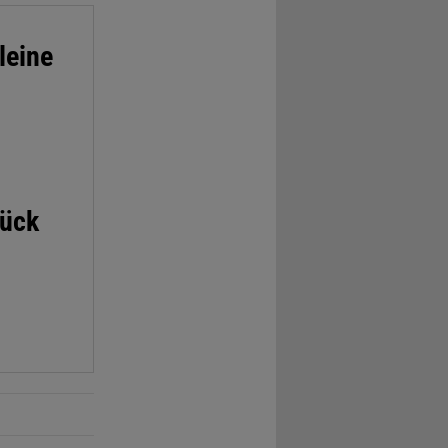
leine
lück