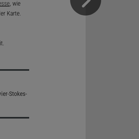
esse
, wie
er Karte.
t.
ier-Stokes-