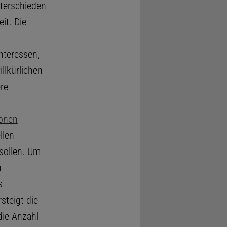
nterschieden
it. Die
nteressen,
llkürlichen
ere
ionen
llen
sollen. Um
u
s
steigt die
die Anzahl