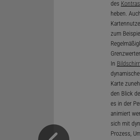
des
Kontras
heben. Auch 
Kartennutze
zum Beispi
Regelmäßigk
Grenzwerten
In
Bildschir
dynamische 
Karte zuneh
den Blick d
es in der Pe
animiert we
sich mit dy
Prozess, Um