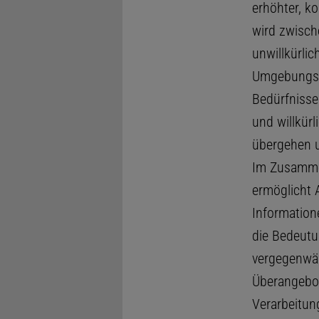
erhöhter, k
wird zwisch
unwillkürlic
Umgebungsre
Bedürfnisse
und willkürl
übergehen 
Im Zusamme
ermöglicht A
Information
die Bedeutu
vergegenwär
Überangebot
Verarbeitun