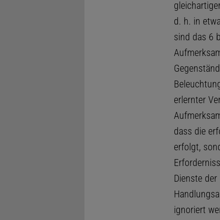
gleichartige
d. h. in e
sind das 6 b
Aufmerksam
Gegenstände
Beleuchtung
erlernter V
Aufmerksamk
dass die er
erfolgt, son
Erfordernis
Dienste der
Handlungsab
ignoriert we