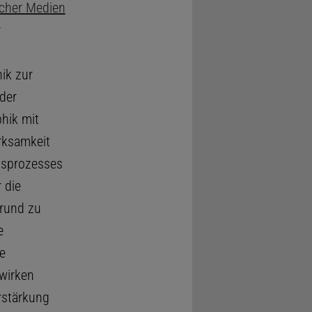
scher Medien
r
ik zur
der
hik mit
rksamkeit
gsprozesses
 die
grund zu
e
e
wirken
rstärkung