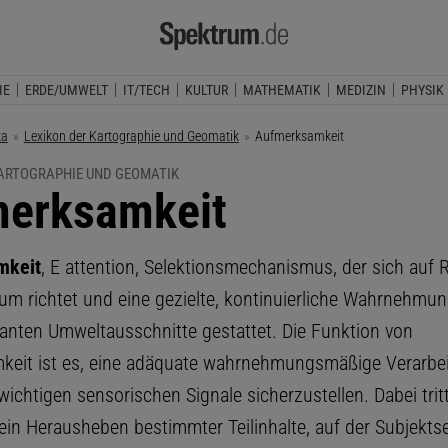
IE
ERDE/UMWELT
IT/TECH
KULTUR
MATHEMATIK
MEDIZIN
PHYSIK
ka
Lexikon der Kartographie und Geomatik
Aktuelle Seite:
Aufmerksamkeit
KARTOGRAPHIE UND GEOMATIK
erksamkeit
mkeit
, E attention, Selektionsmechanismus, der sich auf 
aum richtet und eine gezielte, kontinuierliche Wahrnehmun
evanten Umweltausschnitte gestattet. Die Funktion von
eit ist es, eine adäquate wahrnehmungsmäßige Verarbei
ichtigen sensorischen Signale sicherzustellen. Dabei tritt
ein Herausheben bestimmter Teilinhalte, auf der Subjektse