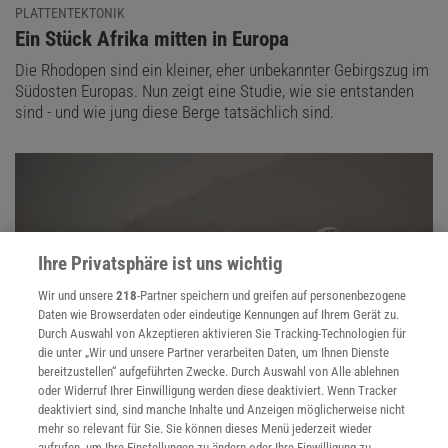
PLATTENTEKTONIK
:
Ein Stück Afrika mitten in Europa
Die Rhodopen sind ein kleiner, eher unbekannter Gebirgszug im
Südosten Europas. Nun zeigt eine Studie, wie sie entstanden
sind - und wie jung diese Berge tatsächlich sind.
Ihre Privatsphäre ist uns wichtig
Wir und unsere
218
-Partner speichern und greifen auf personenbezogene
Daten wie Browserdaten oder eindeutige Kennungen auf Ihrem Gerät zu.
Durch Auswahl von Akzeptieren aktivieren Sie Tracking-Technologien für
die unter „Wir und unsere Partner verarbeiten Daten, um Ihnen Dienste
bereitzustellen“ aufgeführten Zwecke. Durch Auswahl von Alle ablehnen
oder Widerruf Ihrer Einwilligung werden diese deaktiviert. Wenn Tracker
WETTER
deaktiviert sind, sind manche Inhalte und Anzeigen möglicherweise nicht
:
Intensives Calima-Ereignis staubt die Kanaren ein
mehr so relevant für Sie. Sie können dieses Menü jederzeit wieder
aufrufen, um Ihre Einstellungen zu ändern oder Ihre Einwilligung zu