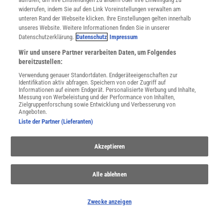
Regelmäßig erreicht Staub aus der Sahara auch Europa. Ein
widerrufen, indem Sie auf den Link Voreinstellungen verwalten am
besonders intensives Ereignis sorgt gerade für dicke Luft auf
unteren Rand der Webseite klicken. Ihre Einstellungen gelten innerhalb
den Kanaren - und vielleicht bald bei uns.
unseres Website. Weitere Informationen finden Sie in unserer
Datenschutzerklärung.
Datenschutz
Impressum
Wir und unsere Partner verarbeiten Daten, um Folgendes
Naturkatastrophen
| Warum manche Gletscher rasant vorstoßen
bereitzustellen:
Zwei Milliarden Jahre alte »Fossilien«
| Komplexes Leben oder
Verwendung genauer Standortdaten. Endgeräteeigenschaften zur
Identifikation aktiv abfragen. Speichern von oder Zugriff auf
Katzengold?
Informationen auf einem Endgerät. Personalisierte Werbung und Inhalte,
Neuer Dinosaurier
| Der »Höllenreiher« aus der Sahara
Messung von Werbeleistung und der Performance von Inhalten,
Zielgruppenforschung sowie Entwicklung und Verbesserung von
Westantarktischer Eisschild
| Rekordbohrung in der Antarktis
Angeboten.
Liste der Partner (Lieferanten)
»Die Deutschen und die Natur«
| Zwischen Ausbeutung und
Verehrung
Fruchtfolgewirtschaft
| Deutschlands Äcker brauchen mehr
Akzeptieren
Abwechslung
Mekong
| Der wertvollste Fluss der Welt
Alle ablehnen
Adaptive Radiation
| Wie entstand die erstaunliche Artenvielfalt
der Buntbarsche?
Zwecke anzeigen
Klimawandel
| Gletschertourismus boomt – Forscher warnen vor
Folgen