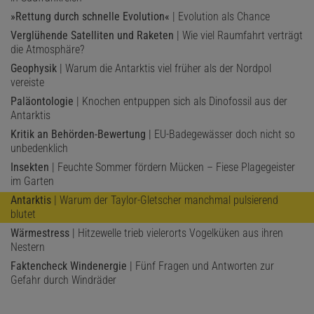
»Rettung durch schnelle Evolution«
| Evolution als Chance
Verglühende Satelliten und Raketen
| Wie viel Raumfahrt verträgt
die Atmosphäre?
Geophysik
| Warum die Antarktis viel früher als der Nordpol
vereiste
Paläontologie
| Knochen entpuppen sich als Dinofossil aus der
Antarktis
Kritik an Behörden-Bewertung
| EU-Badegewässer doch nicht so
unbedenklich
Insekten
| Feuchte Sommer fördern Mücken – Fiese Plagegeister
im Garten
Antarktis
| Warum der Taylor-Gletscher manchmal pulsierend
blutet
Wärmestress
| Hitzewelle trieb vielerorts Vogelküken aus ihren
Nestern
Faktencheck Windenergie
| Fünf Fragen und Antworten zur
Gefahr durch Windräder