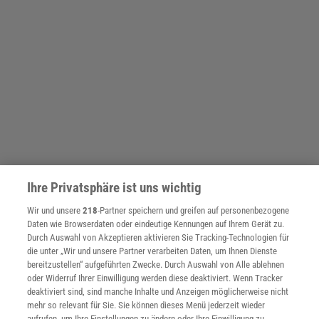
Ihre Privatsphäre ist uns wichtig
Wir und unsere
218
-Partner speichern und greifen auf personenbezogene
Daten wie Browserdaten oder eindeutige Kennungen auf Ihrem Gerät zu.
Durch Auswahl von Akzeptieren aktivieren Sie Tracking-Technologien für
die unter „Wir und unsere Partner verarbeiten Daten, um Ihnen Dienste
bereitzustellen“ aufgeführten Zwecke. Durch Auswahl von Alle ablehnen
oder Widerruf Ihrer Einwilligung werden diese deaktiviert. Wenn Tracker
deaktiviert sind, sind manche Inhalte und Anzeigen möglicherweise nicht
mehr so relevant für Sie. Sie können dieses Menü jederzeit wieder
aufrufen, um Ihre Einstellungen zu ändern oder Ihre Einwilligung zu