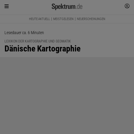
HEUTE AKTUELL
MEISTGELESEN
NEUERSCHEINUNGEN
Lesedauer ca. 6 Minuten
LEXIKON DER KARTOGRAPHIE UND GEOMATIK
:
Dänische Kartographie