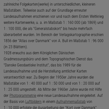
zahlreiche Folgekarten(werke) in unterschiedlichen, kleineren
Maßstäben. Teilweise auch auf der Grundlage erneuter
Landesaufnahmen erschienen vor und nach dem Ersten Weltkrieg
weitere Kartenwerke, u. a. im Maßstab 1 : 160 000 (ab 1869) und
1 : 100 000, die als "Generalstabskort" bis heute mehrfach
überarbeitet wurden. Im Bereich der Verlagskartographie erschien
1856 der "Atlas over Danmark" von A. Bull im Maßstab 1 : 96 000
(in 23 Blättern).
1928 erwuchs aus dem Königlichen Dänischen
Gradmessungsbüro und dem Topographischen Dienst das
"Danske Geodaetiske Institut", das bis 1989 für die
Landesaufnahme und die Herstellung amtlicher Karten
verantwortlich war. Zu Beginn der 1950er Jahre wurden die
Maßstäbe von 1 : 40 000 auf 1 : 50 000 und von 1 : 20 000 auf
1 : 25 000 umgestellt. Ab Mitte der 1960er Jahre wurde mit Hilfe
der
Photogrammetrie
eine neue Landesaufnahme eingeleitet. Auf
der Basis von
Luftbildern
in einem
Aufnahmemaßstab
von
1 : 10 000 erfolgte die Ausarbeitung der "Kort over Danmark"