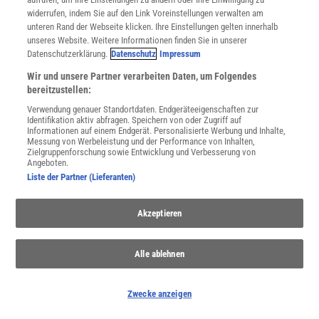
widerrufen, indem Sie auf den Link Voreinstellungen verwalten am
IWT
Prof. Dr. Ingeborg Wilfert, TU Dresden, Institut für
unteren Rand der Webseite klicken. Ihre Einstellungen gelten innerhalb
Kartographie
unseres Website. Weitere Informationen finden Sie in unserer
Datenschutzerklärung.
Datenschutz
Impressum
HWL
Dr. Hagen Will, Gießen
Wir und unsere Partner verarbeiten Daten, um Folgendes
bereitzustellen:
DWF
Dipl.-Ing. Detlef Wolff, Leverkusen
Verwendung genauer Standortdaten. Endgeräteeigenschaften zur
Identifikation aktiv abfragen. Speichern von oder Zugriff auf
Informationen auf einem Endgerät. Personalisierte Werbung und Inhalte,
Messung von Werbeleistung und der Performance von Inhalten,
Zielgruppenforschung sowie Entwicklung und Verbesserung von
Angeboten.
Liste der Partner (Lieferanten)
SCHREIBEN SIE UNS!
Akzeptieren
Wenn Sie inhaltliche Anmerkungen zu diesem Artikel haben,
können Sie die Redaktion
per E-Mail
informieren. Wir lesen Ihre
Alle ablehnen
Zuschrift, bitten jedoch um Verständnis, dass wir nicht jede
beantworten können.
Zwecke anzeigen