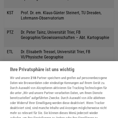
KST
Prof. Dr. em. Klaus-Günter Steinert, TU Dresden,
Lohrmann-Observatorium
PTZ
Dr. Peter Tainz, Universität Trier, FB
Geographie/Geowissenschaften – Abt. Kartographie
ETL
Dr. Elisabeth Tressel, Universität Trier, FB
VI/Physische Geographie
Ihre Privatsphäre ist uns wichtig
AUE
Dr. Anne-Dore Uthe, Institut für Stadtentwicklung und
Wohnen des Landes Brandenburg, Frankfurt/Oder
Wir und unsere
218
-Partner speichern und greifen auf personenbezogene
Daten wie Browserdaten oder eindeutige Kennungen auf Ihrem Gerät zu.
Durch Auswahl von Akzeptieren aktivieren Sie Tracking-Technologien für
GVS
Dr.-Ing. Georg Vickus, Hildesheim
die unter „Wir und unsere Partner verarbeiten Daten, um Ihnen Dienste
bereitzustellen“ aufgeführten Zwecke. Durch Auswahl von Alle ablehnen
oder Widerruf Ihrer Einwilligung werden diese deaktiviert. Wenn Tracker
WWR
Dipl.-Geogr. Wilfried Weber, Universität Trier, FB
deaktiviert sind, sind manche Inhalte und Anzeigen möglicherweise nicht
Geographie/Geowissenschaften – Abt. Kartographie
mehr so relevant für Sie. Sie können dieses Menü jederzeit wieder
aufrufen, um Ihre Einstellungen zu ändern oder Ihre Einwilligung zu