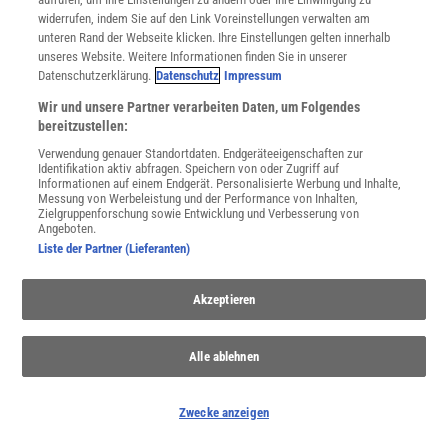
Wetterereignisse wahrscheinlicher – auch in Deutschland. Wie sie
widerrufen, indem Sie auf den Link Voreinstellungen verwalten am
entstehen und wie wir uns dafür wappnen können.
unteren Rand der Webseite klicken. Ihre Einstellungen gelten innerhalb
unseres Website. Weitere Informationen finden Sie in unserer
Datenschutzerklärung.
Datenschutz
Impressum
Wir und unsere Partner verarbeiten Daten, um Folgendes
bereitzustellen:
Verwendung genauer Standortdaten. Endgeräteeigenschaften zur
Identifikation aktiv abfragen. Speichern von oder Zugriff auf
Informationen auf einem Endgerät. Personalisierte Werbung und Inhalte,
Messung von Werbeleistung und der Performance von Inhalten,
Zielgruppenforschung sowie Entwicklung und Verbesserung von
Angeboten.
Liste der Partner (Lieferanten)
Akzeptieren
Anthropozän
Sollte die Erdgeschichte eine neue Epoche bekommen?
Alle ablehnen
Wissenschaftler diskutieren über ein »Anthropozän« als Zeitalter,
das entscheidend durch den Menschen geprägt wurde.
Zwecke anzeigen
Anzeige