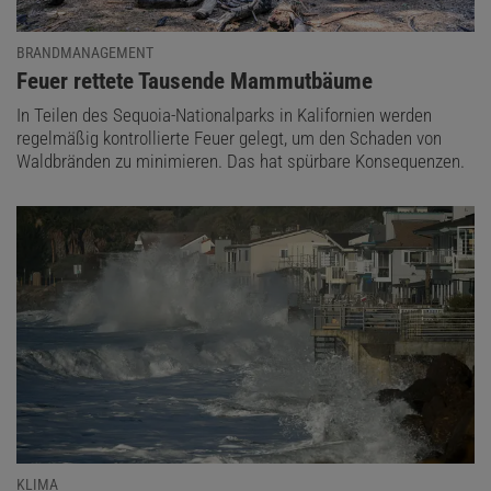
BRANDMANAGEMENT
:
Feuer rettete Tausende Mammutbäume
In Teilen des Sequoia-Nationalparks in Kalifornien werden
regelmäßig kontrollierte Feuer gelegt, um den Schaden von
Waldbränden zu minimieren. Das hat spürbare Konsequenzen.
KLIMA