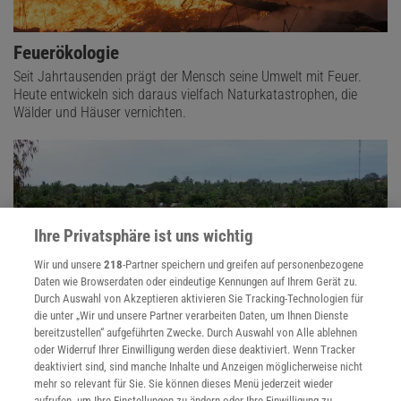
Feuerökologie
Seit Jahrtausenden prägt der Mensch seine Umwelt mit Feuer.
Heute entwickeln sich daraus vielfach Naturkatastrophen, die
Wälder und Häuser vernichten.
Ihre Privatsphäre ist uns wichtig
Wir und unsere
218
-Partner speichern und greifen auf personenbezogene
Daten wie Browserdaten oder eindeutige Kennungen auf Ihrem Gerät zu.
Durch Auswahl von Akzeptieren aktivieren Sie Tracking-Technologien für
die unter „Wir und unsere Partner verarbeiten Daten, um Ihnen Dienste
bereitzustellen“ aufgeführten Zwecke. Durch Auswahl von Alle ablehnen
oder Widerruf Ihrer Einwilligung werden diese deaktiviert. Wenn Tracker
deaktiviert sind, sind manche Inhalte und Anzeigen möglicherweise nicht
Extremwetter
mehr so relevant für Sie. Sie können dieses Menü jederzeit wieder
Hitzewellen, Hochwasser, Stürme: Der Klimawandel macht extreme
aufrufen, um Ihre Einstellungen zu ändern oder Ihre Einwilligung zu