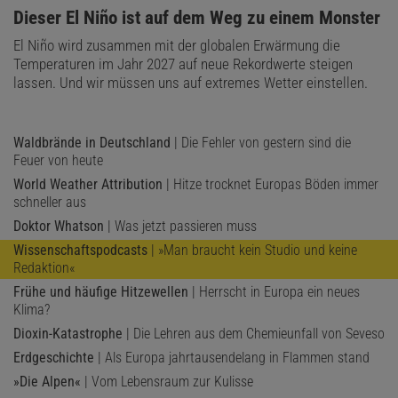
:
Dieser El Niño ist auf dem Weg zu einem Monster
El Niño wird zusammen mit der globalen Erwärmung die
Temperaturen im Jahr 2027 auf neue Rekordwerte steigen
lassen. Und wir müssen uns auf extremes Wetter einstellen.
Waldbrände in Deutschland
| Die Fehler von gestern sind die
Feuer von heute
World Weather Attribution
| Hitze trocknet Europas Böden immer
schneller aus
Doktor Whatson
| Was jetzt passieren muss
Wissenschaftspodcasts
| »Man braucht kein Studio und keine
Redaktion«
Frühe und häufige Hitzewellen
| Herrscht in Europa ein neues
Klima?
Dioxin-Katastrophe
| Die Lehren aus dem Chemieunfall von Seveso
Erdgeschichte
| Als Europa jahrtausendelang in Flammen stand
»Die Alpen«
| Vom Lebensraum zur Kulisse