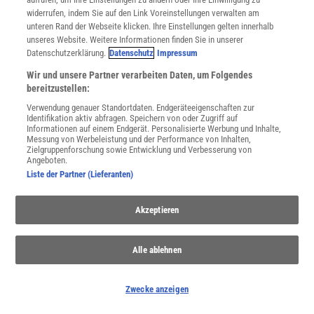
widerrufen, indem Sie auf den Link Voreinstellungen verwalten am
unteren Rand der Webseite klicken. Ihre Einstellungen gelten innerhalb
unseres Website. Weitere Informationen finden Sie in unserer
Datenschutzerklärung.
Datenschutz
Impressum
Wir und unsere Partner verarbeiten Daten, um Folgendes
bereitzustellen:
Extremwetter
Verwendung genauer Standortdaten. Endgeräteeigenschaften zur
Identifikation aktiv abfragen. Speichern von oder Zugriff auf
Hitzewellen, Hochwasser, Stürme: Der Klimawandel macht extreme
Informationen auf einem Endgerät. Personalisierte Werbung und Inhalte,
Wetterereignisse wahrscheinlicher – auch in Deutschland. Wie sie
Messung von Werbeleistung und der Performance von Inhalten,
Zielgruppenforschung sowie Entwicklung und Verbesserung von
entstehen und wie wir uns dafür wappnen können.
Angeboten.
Liste der Partner (Lieferanten)
Akzeptieren
Alle ablehnen
Zwecke anzeigen