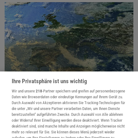
Ihre Privatsphäre ist uns wichtig
Europa
Entdecken Sie die faszinierende Geschichte Europas und die
Wir und unsere
218
-Partner speichern und greifen auf personenbezogene
Herausforderungen, die den Kontinent heute prägen
Daten wie Browserdaten oder eindeutige Kennungen auf Ihrem Gerät zu.
Durch Auswahl von Akzeptieren aktivieren Sie Tracking-Technologien für
die unter „Wir und unsere Partner verarbeiten Daten, um Ihnen Dienste
bereitzustellen“ aufgeführten Zwecke. Durch Auswahl von Alle ablehnen
oder Widerruf Ihrer Einwilligung werden diese deaktiviert. Wenn Tracker
deaktiviert sind, sind manche Inhalte und Anzeigen möglicherweise nicht
mehr so relevant für Sie. Sie können dieses Menü jederzeit wieder
aufrufen, um Ihre Einstellungen zu ändern oder Ihre Einwilligung zu