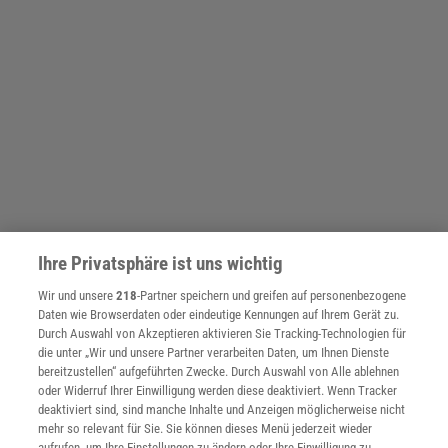
Ihre Privatsphäre ist uns wichtig
Wir und unsere
218
-Partner speichern und greifen auf personenbezogene
Daten wie Browserdaten oder eindeutige Kennungen auf Ihrem Gerät zu.
Durch Auswahl von Akzeptieren aktivieren Sie Tracking-Technologien für
THEMENKANÄLE
die unter „Wir und unsere Partner verarbeiten Daten, um Ihnen Dienste
bereitzustellen“ aufgeführten Zwecke. Durch Auswahl von Alle ablehnen
oder Widerruf Ihrer Einwilligung werden diese deaktiviert. Wenn Tracker
deaktiviert sind, sind manche Inhalte und Anzeigen möglicherweise nicht
mehr so relevant für Sie. Sie können dieses Menü jederzeit wieder
aufrufen, um Ihre Einstellungen zu ändern oder Ihre Einwilligung zu