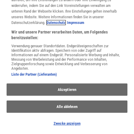
widerrufen, indem Sie auf den Link Voreinstellungen verwalten am
unteren Rand der Webseite klicken. Ihre Einstellungen gelten innerhalb
unseres Website. Weitere Informationen finden Sie in unserer
Datenschutzerklärung.
Datenschutz
Impressum
Wir und unsere Partner verarbeiten Daten, um Folgendes
bereitzustellen:
Verwendung genauer Standortdaten. Endgeräteeigenschaften zur
Identifikation aktiv abfragen. Speichern von oder Zugriff auf
Informationen auf einem Endgerät. Personalisierte Werbung und Inhalte,
Korallenriffe
Messung von Werbeleistung und der Performance von Inhalten,
Zielgruppenforschung sowie Entwicklung und Verbesserung von
Korallenriffe sind komplexe Ökosysteme, die Lebensraum bieten
Angeboten.
und Küsten schützen. Ihr Schutz ist entscheidend für die marine
Liste der Partner (Lieferanten)
Biodiversität.
Akzeptieren
Alle ablehnen
Zwecke anzeigen