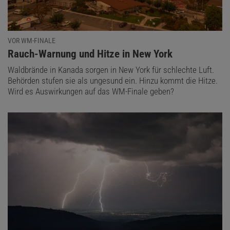
VOR WM-FINALE
:
Rauch-Warnung und Hitze in New York
Waldbrände in Kanada sorgen in New York für schlechte Luft.
Behörden stufen sie als ungesund ein. Hinzu kommt die Hitze.
Wird es Auswirkungen auf das WM-Finale geben?