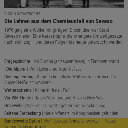
DIOXIN-KATASTROPHE
:
Die Lehren aus dem Chemieunfall von Seveso
1976 ging eine Wolke mit giftigem Dioxin über der Stadt
Seveso nieder. Eine Katastrophe, die strengere Umweltgesetze
nach sich zog – und deren Folgen bis heute untersucht werden.
Erdgeschichte
| Als Europa jahrtausendelang in Flammen stand
»Die Alpen«
| Vom Lebensraum zur Kulisse
Geoengineering
| Könnten künstliche Wolken einen drohenden
Super-El-Niño schwächen?
Wetterextreme
| Klima im freien Fall
Vor WM-Finale
| Rauch-Warnung und Hitze in New York
Hitzewelle
| Weiterhin Unwettergefahr - dann Abkühlung
Seltene Entdeckung
| Neue Affenart im Kongobecken gefunden
Bundesweite Daten
| Wo Flüsse zu Rinnsalen werden – Neues
System Niwis informiert