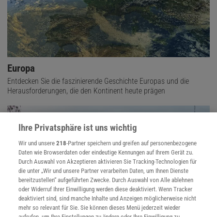
Europa
Entdecken Sie die faszinierende Geschichte Europas und die
Herausforderungen, die den Kontinent heute prägen
Ihre Privatsphäre ist uns wichtig
Wir und unsere
218
-Partner speichern und greifen auf personenbezogene
Daten wie Browserdaten oder eindeutige Kennungen auf Ihrem Gerät zu.
Durch Auswahl von Akzeptieren aktivieren Sie Tracking-Technologien für
die unter „Wir und unsere Partner verarbeiten Daten, um Ihnen Dienste
bereitzustellen“ aufgeführten Zwecke. Durch Auswahl von Alle ablehnen
oder Widerruf Ihrer Einwilligung werden diese deaktiviert. Wenn Tracker
deaktiviert sind, sind manche Inhalte und Anzeigen möglicherweise nicht
mehr so relevant für Sie. Sie können dieses Menü jederzeit wieder
aufrufen, um Ihre Einstellungen zu ändern oder Ihre Einwilligung zu