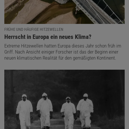
FRÜHE UND HÄUFIGE HITZEWELLEN
:
Herrscht in Europa ein neues Klima?
Extreme Hitzewellen hatten Europa dieses Jahr schon früh im
Griff. Nach Ansicht einiger Forscher ist das der Beginn einer
neuen klimatischen Realität für den gemäßigten Kontinent.