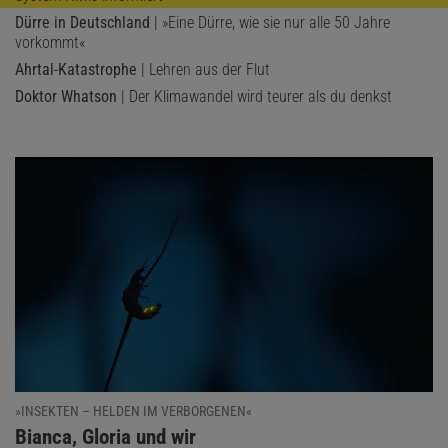
Dürre in Deutschland
| »Eine Dürre, wie sie nur alle 50 Jahre
vorkommt«
Ahrtal-Katastrophe
| Lehren aus der Flut
Doktor Whatson
| Der Klimawandel wird teurer als du denkst
»INSEKTEN – HELDEN IM VERBORGENEN«
:
Bianca, Gloria und wir