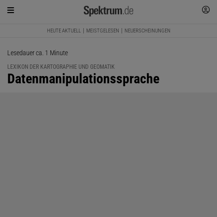
HEUTE AKTUELL
MEISTGELESEN
NEUERSCHEINUNGEN
Lesedauer ca. 1 Minute
LEXIKON DER KARTOGRAPHIE UND GEOMATIK
:
Datenmanipulationssprache