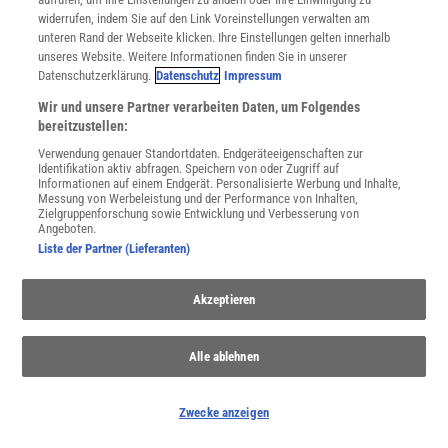
widerrufen, indem Sie auf den Link Voreinstellungen verwalten am
Extremwetter
unteren Rand der Webseite klicken. Ihre Einstellungen gelten innerhalb
Hitzewellen, Hochwasser, Stürme: Der Klimawandel macht extreme
unseres Website. Weitere Informationen finden Sie in unserer
Wetterereignisse wahrscheinlicher – auch in Deutschland. Wie sie
Datenschutzerklärung.
Datenschutz
Impressum
entstehen und wie wir uns dafür wappnen können.
Wir und unsere Partner verarbeiten Daten, um Folgendes
bereitzustellen:
Verwendung genauer Standortdaten. Endgeräteeigenschaften zur
Identifikation aktiv abfragen. Speichern von oder Zugriff auf
Informationen auf einem Endgerät. Personalisierte Werbung und Inhalte,
Messung von Werbeleistung und der Performance von Inhalten,
Zielgruppenforschung sowie Entwicklung und Verbesserung von
Angeboten.
Liste der Partner (Lieferanten)
Akzeptieren
Alle ablehnen
Anthropozän
Sollte die Erdgeschichte eine neue Epoche bekommen?
Zwecke anzeigen
Wissenschaftler diskutieren über ein »Anthropozän« als Zeitalter,