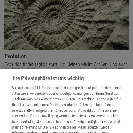
Evolution
Evolution findet täglich statt - im Kleinen wie im Großen. Und auch
der Blick in die Vergangenheit ist lohnend, denn die Biologen füllen
immer mehr Lücken im Stammbaum des Lebens.
Ihre Privatsphäre ist uns wichtig
Wir und unsere
218
-Partner speichern und greifen auf personenbezogene
Daten wie Browserdaten oder eindeutige Kennungen auf Ihrem Gerät zu.
Durch Auswahl von Akzeptieren aktivieren Sie Tracking-Technologien für
die unter „Wir und unsere Partner verarbeiten Daten, um Ihnen Dienste
bereitzustellen“ aufgeführten Zwecke. Durch Auswahl von Alle ablehnen
oder Widerruf Ihrer Einwilligung werden diese deaktiviert. Wenn Tracker
deaktiviert sind, sind manche Inhalte und Anzeigen möglicherweise nicht
mehr so relevant für Sie. Sie können dieses Menü jederzeit wieder
aufrufen, um Ihre Einstellungen zu ändern oder Ihre Einwilligung zu