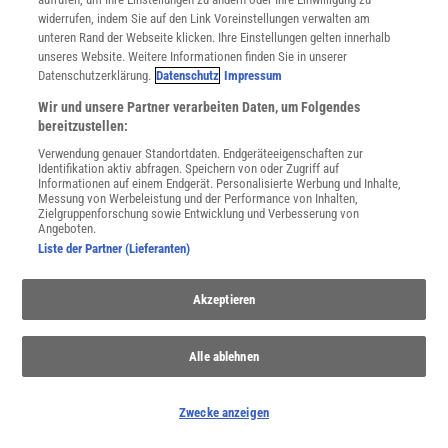
widerrufen, indem Sie auf den Link Voreinstellungen verwalten am
unteren Rand der Webseite klicken. Ihre Einstellungen gelten innerhalb
unseres Website. Weitere Informationen finden Sie in unserer
Datenschutzerklärung.
Datenschutz
Impressum
Afrika
Wir und unsere Partner verarbeiten Daten, um Folgendes
Entdecken Sie die faszinierenden Facetten Afrikas, von seiner
bereitzustellen:
kulturellen Vielfalt bis zu seinen Herausforderungen und
Verwendung genauer Standortdaten. Endgeräteeigenschaften zur
atemberaubenden Landschaften.
Identifikation aktiv abfragen. Speichern von oder Zugriff auf
Informationen auf einem Endgerät. Personalisierte Werbung und Inhalte,
Messung von Werbeleistung und der Performance von Inhalten,
Zielgruppenforschung sowie Entwicklung und Verbesserung von
Angeboten.
Liste der Partner (Lieferanten)
Akzeptieren
Alle ablehnen
Zwecke anzeigen