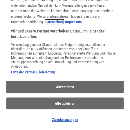
THEMENKANÄLE
widerrufen, indem Sie auf den Link Voreinstellungen verwalten am
unteren Rand der Webseite klicken. Ihre Einstellungen gelten innerhalb
unseres Website. Weitere Informationen finden Sie in unserer
Datenschutzerklärung.
Datenschutz
Impressum
Wir und unsere Partner verarbeiten Daten, um Folgendes
bereitzustellen:
Verwendung genauer Standortdaten. Endgeräteeigenschaften zur
Identifikation aktiv abfragen. Speichern von oder Zugriff auf
Informationen auf einem Endgerät. Personalisierte Werbung und Inhalte,
Messung von Werbeleistung und der Performance von Inhalten,
Zielgruppenforschung sowie Entwicklung und Verbesserung von
Angeboten.
Liste der Partner (Lieferanten)
Fische
Akzeptieren
Fische gehören zu den ältesten Wirbeltieren überhaupt: schon früh
haben sie mit Kiemen, Schuppen und Flossen den flüssigen Teil
Alle ablehnen
unseres Lebensraum Erde zu ihrem Element gemacht.
Zwecke anzeigen