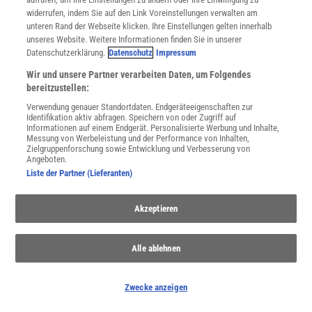
widerrufen, indem Sie auf den Link Voreinstellungen verwalten am
unteren Rand der Webseite klicken. Ihre Einstellungen gelten innerhalb
unseres Website. Weitere Informationen finden Sie in unserer
Datenschutzerklärung.
Datenschutz
Impressum
Wir und unsere Partner verarbeiten Daten, um Folgendes
bereitzustellen:
Verwendung genauer Standortdaten. Endgeräteeigenschaften zur
Anthropozän
Identifikation aktiv abfragen. Speichern von oder Zugriff auf
Informationen auf einem Endgerät. Personalisierte Werbung und Inhalte,
Sollte die Erdgeschichte eine neue Epoche bekommen?
Messung von Werbeleistung und der Performance von Inhalten,
Zielgruppenforschung sowie Entwicklung und Verbesserung von
Wissenschaftler diskutieren über ein »Anthropozän« als Zeitalter,
Angeboten.
das entscheidend durch den Menschen geprägt wurde.
Liste der Partner (Lieferanten)
Akzeptieren
Alle ablehnen
Zwecke anzeigen