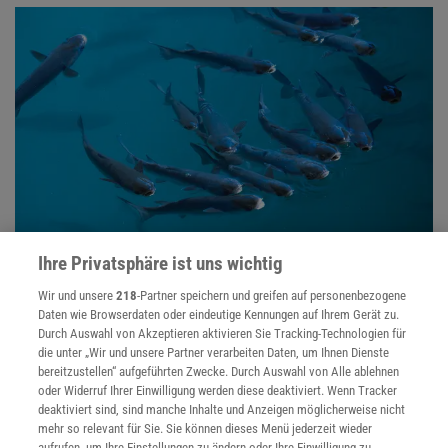
Ihre Privatsphäre ist uns wichtig
Fische
Fische gehören zu den ältesten Wirbeltieren überhaupt: schon früh
Wir und unsere
218
-Partner speichern und greifen auf personenbezogene
haben sie mit Kiemen, Schuppen und Flossen den flüssigen Teil
Daten wie Browserdaten oder eindeutige Kennungen auf Ihrem Gerät zu.
unseres Lebensraum Erde zu ihrem Element gemacht.
Durch Auswahl von Akzeptieren aktivieren Sie Tracking-Technologien für
die unter „Wir und unsere Partner verarbeiten Daten, um Ihnen Dienste
bereitzustellen“ aufgeführten Zwecke. Durch Auswahl von Alle ablehnen
oder Widerruf Ihrer Einwilligung werden diese deaktiviert. Wenn Tracker
deaktiviert sind, sind manche Inhalte und Anzeigen möglicherweise nicht
mehr so relevant für Sie. Sie können dieses Menü jederzeit wieder
aufrufen, um Ihre Einstellungen zu ändern oder Ihre Einwilligung zu