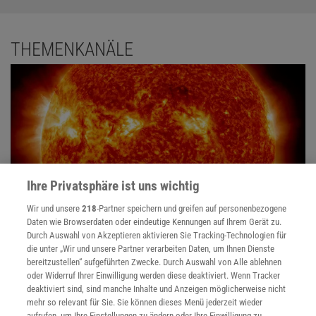
THEMENKANÄLE
Ihre Privatsphäre ist uns wichtig
Wir und unsere
218
-Partner speichern und greifen auf personenbezogene
Daten wie Browserdaten oder eindeutige Kennungen auf Ihrem Gerät zu.
Durch Auswahl von Akzeptieren aktivieren Sie Tracking-Technologien für
Die Sonne
die unter „Wir und unsere Partner verarbeiten Daten, um Ihnen Dienste
bereitzustellen“ aufgeführten Zwecke. Durch Auswahl von Alle ablehnen
Ohne die Sonne gäbe es kein Leben auf der Erde. Doch die Sonne
oder Widerruf Ihrer Einwilligung werden diese deaktiviert. Wenn Tracker
kann dieses Leben auch negativ beeinflussen - etwa durch die
deaktiviert sind, sind manche Inhalte und Anzeigen möglicherweise nicht
harte UV-Strahlung.
mehr so relevant für Sie. Sie können dieses Menü jederzeit wieder
aufrufen, um Ihre Einstellungen zu ändern oder Ihre Einwilligung zu