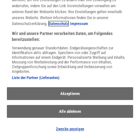
widerrufen, indem Sie auf den Link Voreinstellungen verwalten am
unteren Rand der Webseite klicken. Ihre Einstellungen gelten innerhalb
unseres Website. Weitere Informationen finden Sie in unserer
Datenschutzerklärung.
Datenschutz
Impressum
Wir und unsere Partner verarbeiten Daten, um Folgendes
bereitzustellen:
Verwendung genauer Standortdaten. Endgeräteeigenschaften zur
Identifikation aktiv abfragen. Speichern von oder Zugriff auf
Informationen auf einem Endgerät. Personalisierte Werbung und Inhalte,
Messung von Werbeleistung und der Performance von Inhalten,
Zielgruppenforschung sowie Entwicklung und Verbesserung von
Angeboten.
Liste der Partner (Lieferanten)
Lichtverschmutzung
Vielerorts in Europa ist es nachts nicht mehr richtig dunkel. Die
Akzeptieren
Folgen der Lichtverschmutzung für Mensch und Tier sind
erheblich.
Alle ablehnen
Zwecke anzeigen