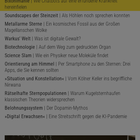
Bixonimanie
| Wie Chatbots auf eine erfundene Krankheit
hereinfielen
Soundscapes der Steinzeit
| Als Höhlen noch sprechen konnten
Metallarme Sterne
| Ein kosmisches Fossil aus der Großen
Magellanschen Wolke
Warkus’ Welt
| Was ist digitale Gewalt?
Biotechnologie
| Auf dem Weg zum gedruckten Organ
Science Slam
| Wie ein Physiker neue Moleküle findet
Orientierung am Himmel
| Per Smartphone zu den Sternen: Drei
Apps, die Sie kennen sollten
»Situation und Konstellation«
| Vom Kölner Keller ins begriffliche
Nirwana
Rätselhafte Sternpopulationen
| Warum Kugelsternhaufen
klassischen Theorien widersprechen
Belohnungssystem
| Der Dopamin-Mythos
»Digital Erwachsen«
| Eine Streitschrift gegen die KI-Pandemie