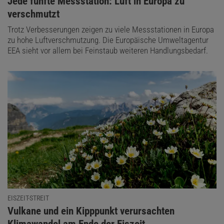
:
Jede fünfte Messstation: Luft in Europa zu
verschmutzt
Trotz Verbesserungen zeigen zu viele Messstationen in Europa
zu hohe Luftverschmutzung. Die Europäische Umweltagentur
EEA sieht vor allem bei Feinstaub weiteren Handlungsbedarf.
EISZEIT-STREIT
:
Vulkane und ein Kipppunkt verursachten
Klimawandel am Ende der Eiszeit