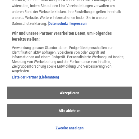
Eine marine Hitzewelle suchte 2023/24 die australische
widerrufen, indem Sie auf den Link Voreinstellungen verwalten am
Ostküste heim. Tausende angeschwemmte tote Seevögel
unteren Rand der Webseite klicken. Ihre Einstellungen gelten innerhalb
waren aber nur ein Teil der wahren Tragödie.
unseres Website. Weitere Informationen finden Sie in unserer
Datenschutzerklärung.
Datenschutz
Impressum
Wir und unsere Partner verarbeiten Daten, um Folgendes
bereitzustellen:
Verwendung genauer Standortdaten. Endgeräteeigenschaften zur
Identifikation aktiv abfragen. Speichern von oder Zugriff auf
Informationen auf einem Endgerät. Personalisierte Werbung und Inhalte,
Messung von Werbeleistung und der Performance von Inhalten,
Zielgruppenforschung sowie Entwicklung und Verbesserung von
Angeboten.
Liste der Partner (Lieferanten)
Akzeptieren
PLATTENTEKTONIK
Alle ablehnen
:
Wo sich Afrika ziemlich sicher teilen wird
Im Osten Afrikas reißt der Kontinent auf. Geologische Studien
Zwecke anzeigen
zeigen, dass dieser Prozess bereits weiter fortgeschritten ist,
als man gedacht hat.