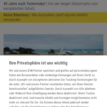
40 Jahre nach Tschernobyl
| Von der ewigen Katastrophe zum
europäischen Schatz
Keine Bibelstory
| Wie Australiens zwölf Apostel wirklich
entstanden
Ihre Privatsphäre ist uns wichtig
Wir und unsere
218
-Partner speichern und greifen auf personenbezogene
Daten wie Browserdaten oder eindeutige Kennungen auf Ihrem Gerät zu.
Durch Auswahl von Akzeptieren aktivieren Sie Tracking-Technologien für
die unter „Wir und unsere Partner verarbeiten Daten, um Ihnen Dienste
bereitzustellen“ aufgeführten Zwecke. Durch Auswahl von Alle ablehnen
oder Widerruf Ihrer Einwilligung werden diese deaktiviert. Wenn Tracker
ARTENSTERBEN
deaktiviert sind, sind manche Inhalte und Anzeigen möglicherweise nicht
:
Als der Ozean zum Massengrab wurde
mehr so relevant für Sie. Sie können dieses Menü jederzeit wieder
aufrufen, um Ihre Einstellungen zu ändern oder Ihre Einwilligung zu