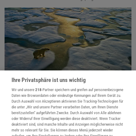
Ihre Privatsphäre ist uns wichtig
Die Erde heizt sich auf
Wir und unsere
218
-Partner speichern und greifen auf personenbezogene
Die Menschheit heizt der Erde ein. Welche Folgen des
Daten wie Browserdaten oder eindeutige Kennungen auf Ihrem Gerät zu.
Klimawandels sind spürbar? Was kommt in den nächsten
Durch Auswahl von Akzeptieren aktivieren Sie Tracking-Technologien für
Jahrzehnten auf uns zu? Wie können Mensch und Natur sich
die unter „Wir und unsere Partner verarbeiten Daten, um Ihnen Dienste
anpassen?
bereitzustellen“ aufgeführten Zwecke. Durch Auswahl von Alle ablehnen
oder Widerruf Ihrer Einwilligung werden diese deaktiviert. Wenn Tracker
deaktiviert sind, sind manche Inhalte und Anzeigen möglicherweise nicht
mehr so relevant für Sie. Sie können dieses Menü jederzeit wieder
Anzeige
aufrufen, um Ihre Einstellungen zu ändern oder Ihre Einwilligung zu