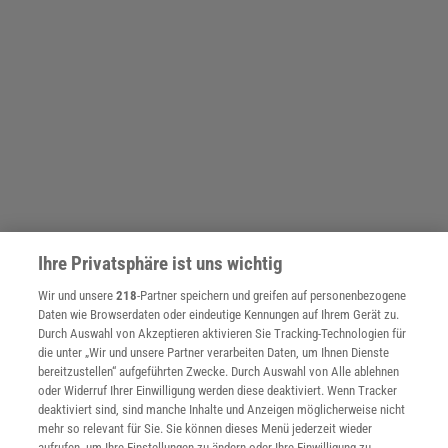
Ihre Privatsphäre ist uns wichtig
Wir und unsere
218
-Partner speichern und greifen auf personenbezogene
Daten wie Browserdaten oder eindeutige Kennungen auf Ihrem Gerät zu.
Durch Auswahl von Akzeptieren aktivieren Sie Tracking-Technologien für
die unter „Wir und unsere Partner verarbeiten Daten, um Ihnen Dienste
THEMENKANÄLE
bereitzustellen“ aufgeführten Zwecke. Durch Auswahl von Alle ablehnen
oder Widerruf Ihrer Einwilligung werden diese deaktiviert. Wenn Tracker
deaktiviert sind, sind manche Inhalte und Anzeigen möglicherweise nicht
mehr so relevant für Sie. Sie können dieses Menü jederzeit wieder
aufrufen, um Ihre Einstellungen zu ändern oder Ihre Einwilligung zu