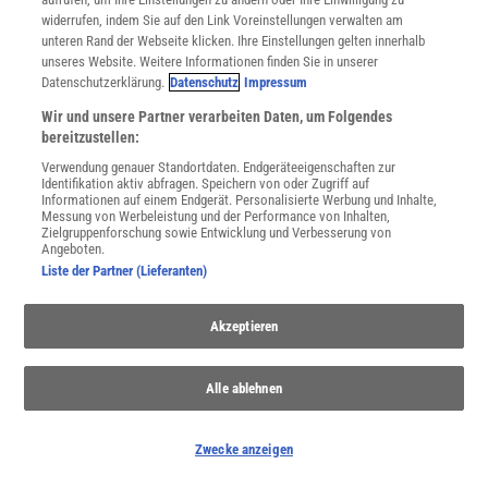
widerrufen, indem Sie auf den Link Voreinstellungen verwalten am
unteren Rand der Webseite klicken. Ihre Einstellungen gelten innerhalb
unseres Website. Weitere Informationen finden Sie in unserer
Datenschutzerklärung.
Datenschutz
Impressum
Wir und unsere Partner verarbeiten Daten, um Folgendes
bereitzustellen:
Verwendung genauer Standortdaten. Endgeräteeigenschaften zur
Identifikation aktiv abfragen. Speichern von oder Zugriff auf
Informationen auf einem Endgerät. Personalisierte Werbung und Inhalte,
Messung von Werbeleistung und der Performance von Inhalten,
Wald und Waldsterben
Zielgruppenforschung sowie Entwicklung und Verbesserung von
Angeboten.
Waldsterben scheint heute kein Thema mehr zu sein, verglichen
Liste der Partner (Lieferanten)
mit den Schlagzeilen in den 1980er Jahren. Doch gesund sind
unsere Wälder noch nicht.
Akzeptieren
Alle ablehnen
Zwecke anzeigen