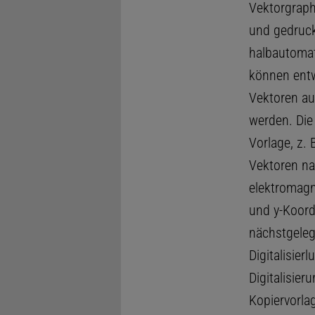
Vektorgrap
und gedruck
halbautomat
können entw
Vektoren auf
werden. Die 
Vorlage, z. 
Vektoren na
elektromagne
und y-Koordi
nächstgeleg
Digitalisier
Digitalisier
Kopiervorla