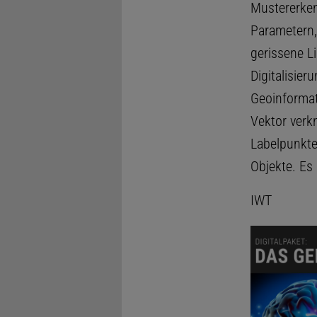
Mustererken
Parametern, 
gerissene L
Digitalisier
Geoinformat
Vektor verkn
Labelpunkte
Objekte. Es 
IWT