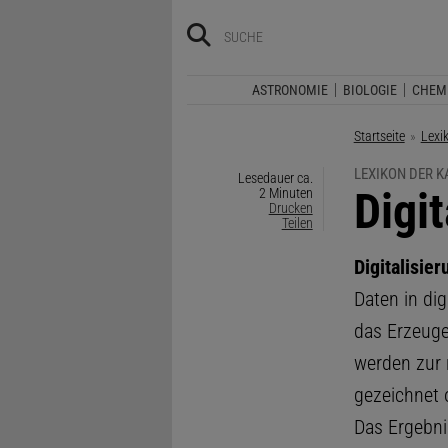
ASTRONOMIE
BIOLOGIE
CHEM
Startseite
Lexi
LEXIKON DER 
Lesedauer ca.
:
Digit
2 Minuten
Drucken
Teilen
Digitalisier
Daten in dig
das Erzeug
werden zur 
gezeichnet o
Das Ergebnis