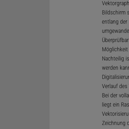
Vektorgrap
Bildschirm 
entlang der 
umgewandelt.
Überprüfbark
Möglichkeit
Nachteilig 
werden kann
Digitalisie
Verlauf des
Bei der voll
liegt ein Ra
Vektorisier
Zeichnung d