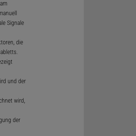
 am
manuell
ale Signale
toren, die
abletts.
ezeigt
ird und der
chnet wird,
lgung der