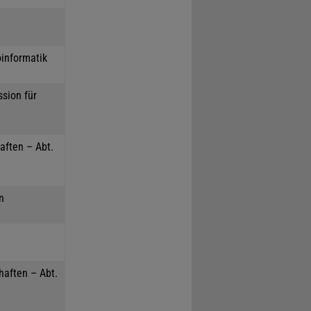
oinformatik
sion für
aften – Abt.
n
haften – Abt.