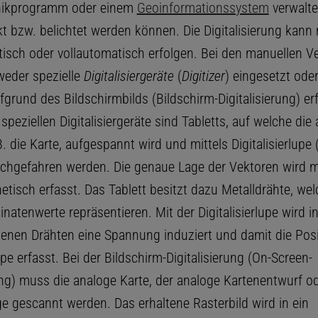
hikprogramm oder einem
Geoinformationssystem
verwaltet
t bzw. belichtet werden können. Die Digitalisierung kann 
isch oder vollautomatisch erfolgen. Bei den manuellen V
eder spezielle
Digitalisiergeräte
(
Digitizer
) eingesetzt oder
grund des Bildschirmbilds (Bildschirm-Digitalisierung) er
speziellen Digitalisiergeräte sind Tabletts, auf welche die
B. die Karte, aufgespannt wird und mittels Digitalisierlupe 
chgefahren werden. Die genaue Lage der Vektoren wird m
tisch erfasst. Das Tablett besitzt dazu Metalldrähte, wel
natenwerte repräsentieren. Mit der Digitalisierlupe wird i
enen Drähten eine Spannung induziert und damit die Posi
lupe erfasst. Bei der Bildschirm-Digitalisierung (On-Screen-
ung) muss die analoge Karte, der analoge Kartenentwurf od
ge gescannt werden. Das erhaltene Rasterbild wird in ein