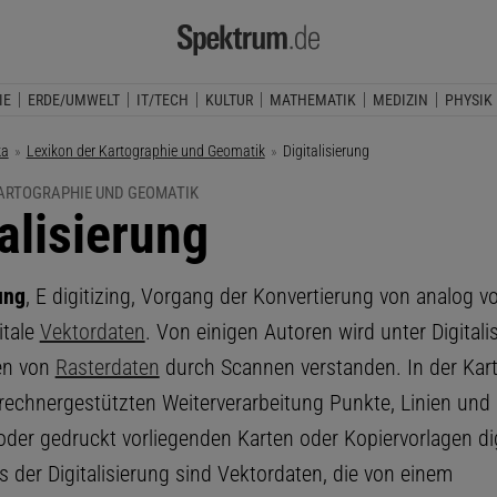
IE
ERDE/UMWELT
IT/TECH
KULTUR
MATHEMATIK
MEDIZIN
PHYSIK
ka
Lexikon der Kartographie und Geomatik
Aktuelle Seite:
Digitalisierung
KARTOGRAPHIE UND GEOMATIK
alisierung
ung
, E digitizing, Vorgang der Konvertierung von analog v
itale
Vektordaten
. Von einigen Autoren wird unter Digital
en von
Rasterdaten
durch Scannen verstanden. In der Kar
rechnergestützten Weiterverarbeitung Punkte, Linien und
der gedruckt vorliegenden Karten oder Kopiervorlagen digi
 der Digitalisierung sind Vektordaten, die von einem