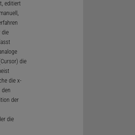
, editiert
manuell,
erfahren
 die
fasst
 analoge
(Cursor) die
eist
che die x-
n den
tion der
er die