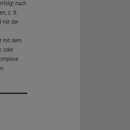
rfolgt nach
n, z. B.
 mit der
or mit dem
n oder
komplexe
en.