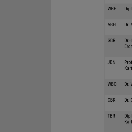
WBE
Dip
ABH
Dr. 
GBR
Dr.
Erd
JBN
Prof
Kar
WBO
Dr.
CBR
Dr. 
TBR
Dipl
Kar