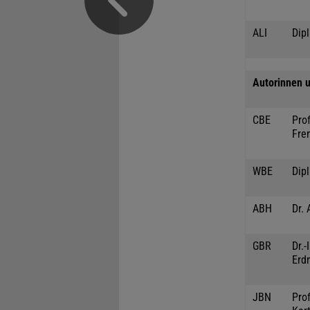
ALI
Dipl
Autorinnen u
CBE
Prof
Fre
WBE
Dip
ABH
Dr. 
GBR
Dr.
Erd
JBN
Prof