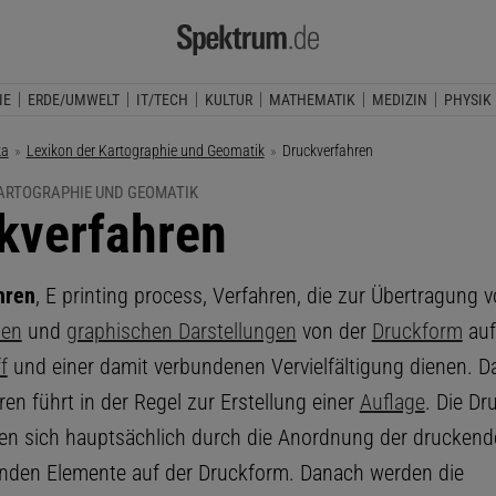
IE
ERDE/UMWELT
IT/TECH
KULTUR
MATHEMATIK
MEDIZIN
PHYSIK
ka
Lexikon der Kartographie und Geomatik
Aktuelle Seite:
Druckverfahren
KARTOGRAPHIE UND GEOMATIK
kverfahren
hren
, E printing process, Verfahren, die zur Übertragung 
ten
und
graphischen Darstellungen
von der
Druckform
auf
f
und einer damit verbundenen Vervielfältigung dienen. D
en führt in der Regel zur Erstellung einer
Auflage
. Die Dr
en sich hauptsächlich durch die Anordnung der drucken
nden Elemente auf der Druckform. Danach werden die