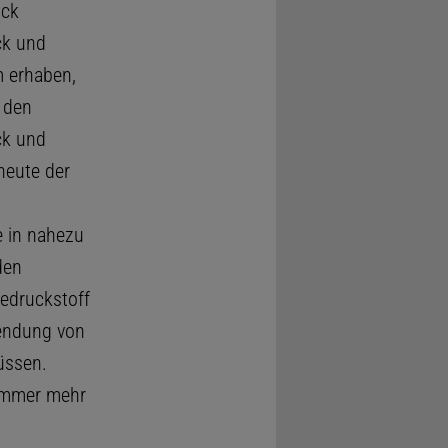
uck
ck und
m erhaben,
 den
ck und
heute der
e in nahezu
den
edruckstoff
wendung von
üssen.
mmer mehr