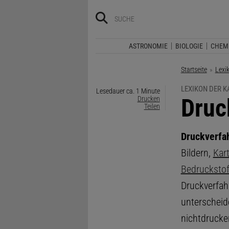
ASTRONOMIE
BIOLOGIE
CHEM
Startseite
Lexi
LEXIKON DER 
Lesedauer ca. 1 Minute
:
Druc
Drucken
Teilen
Druckverfa
Bildern,
Kar
Bedruckstof
Druckverfahr
unterscheid
nichtdrucke