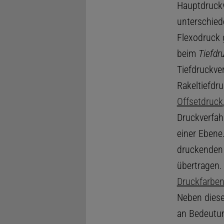
Hauptdruckv
unterschie
Flexodruck 
beim
Tiefdr
Tiefdruckve
Rakeltiefdr
Offsetdruck
Druckverfah
einer Ebene
druckenden 
übertragen.
Druckfarbe
Neben diese
an Bedeutun