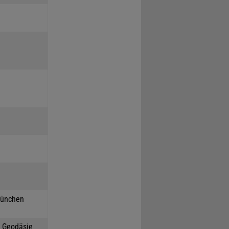
München
h Geodäsie