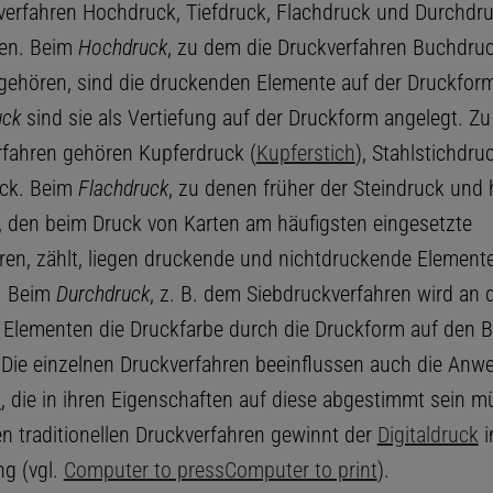
erfahren Hochdruck, Tiefdruck, Flachdruck und Durchdr
den. Beim
Hochdruck
, zu dem die Druckverfahren Buchdru
gehören, sind die druckenden Elemente auf der Druckfor
uck
sind sie als Vertiefung auf der Druckform angelegt. Zu
rfahren gehören Kupferdruck (
Kupferstich
), Stahlstichdru
uck. Beim
Flachdruck
, zu denen früher der Steindruck und 
, den beim Druck von Karten am häufigsten eingesetzte
ren, zählt, liegen druckende und nichtdruckende Element
. Beim
Durchdruck
, z. B. dem Siebdruckverfahren wird an 
Elementen die Druckfarbe durch die Druckform auf den B
 Die einzelnen Druckverfahren beeinflussen auch die An
n
, die in ihren Eigenschaften auf diese abgestimmt sein m
n traditionellen Druckverfahren gewinnt der
Digitaldruck
i
g (vgl.
Computer to press
Computer to print
).