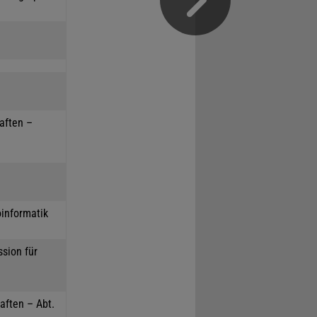
haften –
oinformatik
sion für
aften – Abt.