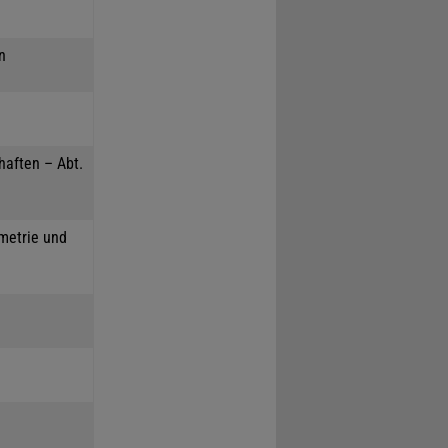
n
haften – Abt.
mmetrie und