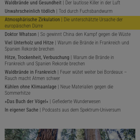
Waldbrände und Gesundheit
| Der lautlose Killer in der Luft
Unwahrscheinlich tödlich
| Tod durch Fuchsbandwurm
Atmosphärische Zirkulation
| Die unterschätzte Ursache der
europäischen Dürre
Doktor Whatson
| So gewinnt China den Kampf gegen die Wüste
Viel Unterholz und Hitze
| Warum die Brände in Frankreich und
Spanien Rekorde brechen
Hitze, Trockenheit, Verbuschung
| Warum die Brände in
Frankreich und Spanien Rekorde brechen
Waldbrände in Frankreich
| Feuer wütet weiter bei Bordeaux –
Rauch macht Atmen schwer
Kühlen ohne Klimaanlage
| Neue Materialien gegen die
Sommerhitze
»Das Buch der Vögel«
| Gefiederte Wunderwesen
In eigener Sache
| Podcasts aus dem Spektrum-Universum