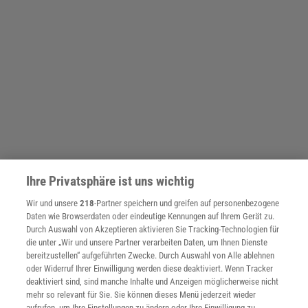
Ihre Privatsphäre ist uns wichtig
Wir und unsere
218
-Partner speichern und greifen auf personenbezogene
Daten wie Browserdaten oder eindeutige Kennungen auf Ihrem Gerät zu.
Durch Auswahl von Akzeptieren aktivieren Sie Tracking-Technologien für
die unter „Wir und unsere Partner verarbeiten Daten, um Ihnen Dienste
bereitzustellen“ aufgeführten Zwecke. Durch Auswahl von Alle ablehnen
oder Widerruf Ihrer Einwilligung werden diese deaktiviert. Wenn Tracker
deaktiviert sind, sind manche Inhalte und Anzeigen möglicherweise nicht
mehr so relevant für Sie. Sie können dieses Menü jederzeit wieder
aufrufen, um Ihre Einstellungen zu ändern oder Ihre Einwilligung zu