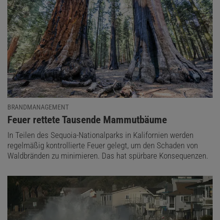
BRANDMANAGEMENT
:
Feuer rettete Tausende Mammutbäume
In Teilen des Sequoia-Nationalparks in Kalifornien werden
regelmäßig kontrollierte Feuer gelegt, um den Schaden von
Waldbränden zu minimieren. Das hat spürbare Konsequenzen.