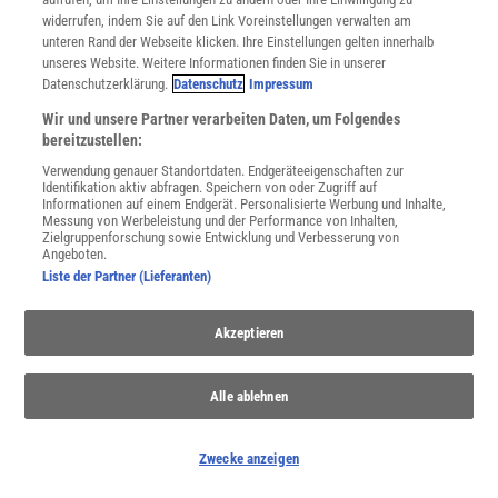
widerrufen, indem Sie auf den Link Voreinstellungen verwalten am
unteren Rand der Webseite klicken. Ihre Einstellungen gelten innerhalb
THEMENKANÄLE
unseres Website. Weitere Informationen finden Sie in unserer
Datenschutzerklärung.
Datenschutz
Impressum
Wir und unsere Partner verarbeiten Daten, um Folgendes
bereitzustellen:
Verwendung genauer Standortdaten. Endgeräteeigenschaften zur
Identifikation aktiv abfragen. Speichern von oder Zugriff auf
Informationen auf einem Endgerät. Personalisierte Werbung und Inhalte,
Messung von Werbeleistung und der Performance von Inhalten,
Zielgruppenforschung sowie Entwicklung und Verbesserung von
Angeboten.
Liste der Partner (Lieferanten)
Akzeptieren
Das Wetter
Warum war der letzte Winter so warm - oder kalt? Kann man das
Alle ablehnen
Sommerwetter im Frühling vorhersagen? Wie wirkt Regen auf
unser Gemüt? Das Wetter bestimmt unseren Alltag.
Zwecke anzeigen