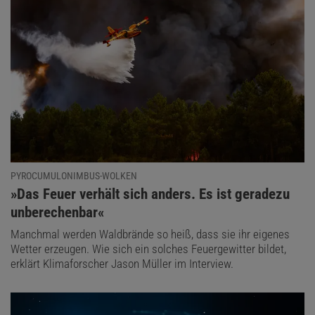
PYROCUMULONIMBUS-WOLKEN
:
»Das Feuer verhält sich anders. Es ist geradezu
unberechenbar«
Manchmal werden Waldbrände so heiß, dass sie ihr eigenes
Wetter erzeugen. Wie sich ein solches Feuergewitter bildet,
erklärt Klimaforscher Jason Müller im Interview.