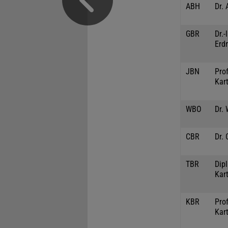
ABH
Dr. 
GBR
Dr.
Erd
JBN
Prof
Kar
WBO
Dr.
CBR
Dr. 
TBR
Dipl
Kar
KBR
Prof
Kar