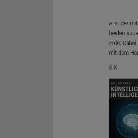
a
ist der mi
beiden äqua
Erde. Dabe
mit dem Hau
KIK