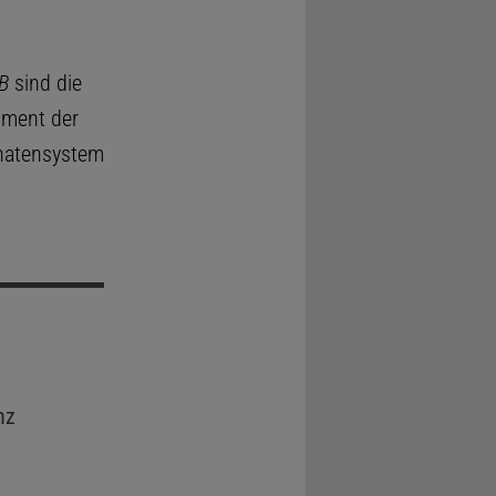
B
sind die
oment der
natensystem
nz