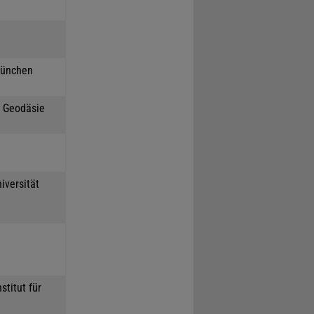
München
h Geodäsie
iversität
stitut für