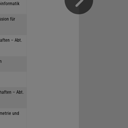
oinformatik
sion für
aften – Abt.
n
haften – Abt.
mmetrie und