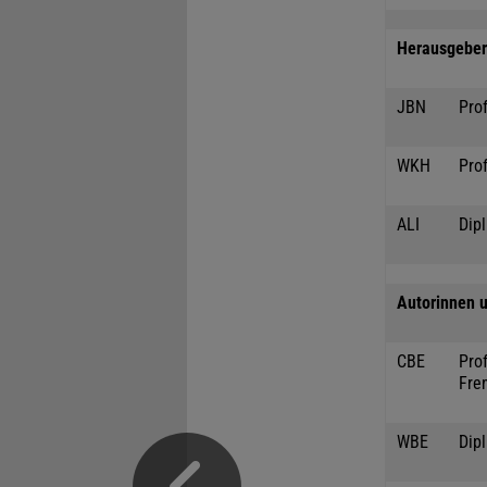
Herausgeber 
JBN
Prof
WKH
Prof
ALI
Dipl
Autorinnen u
CBE
Prof
Fre
WBE
Dip