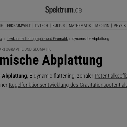
IE
ERDE/UMWELT
IT/TECH
KULTUR
MATHEMATIK
MEDIZIN
PHYSIK
ka
Lexikon der Kartographie und Geomatik
Aktuelle Seite:
dynamische Abplattung
KARTOGRAPHIE UND GEOMATIK
mische Abplattung
 Abplattung
, E dynamic flattening, zonaler
Potentialkoeffi
iner
Kugelfunktionsentwicklung des Gravitationspotential