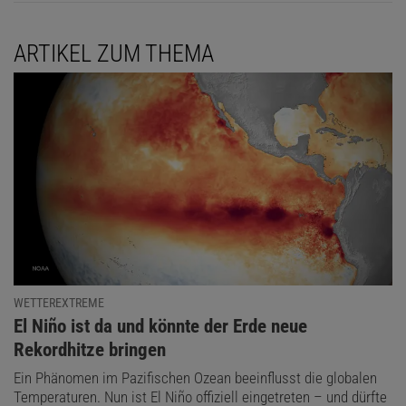
ARTIKEL ZUM THEMA
WETTEREXTREME
:
El Niño ist da und könnte der Erde neue
Rekordhitze bringen
Ein Phänomen im Pazifischen Ozean beeinflusst die globalen
Temperaturen. Nun ist El Niño offiziell eingetreten – und dürfte