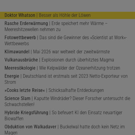
Doktor Whatson
| Besser als Höhle der Löwen
Rasche Erderwärmung
| Erde speichert mehr Wärme –
Meereshitzewellen nehmen zu
Fotowettbewerb
| Das sind die Gewinner des »Scientist at Work«-
Wettbewerbs
Klimawandel
| Mai 2026 war weltweit der zweitwärmste
Vulkanausbrüche
| Explosionen durch überhitztes Magma
Meeresökologie
| Wie Kelpwälder der Ozeanerhitzung trotzen
Energie
| Deutschland ist erstmals seit 2023 Netto-Exporteur von
Strom
»Cooks letzte Reise«
| Schicksalhafte Entdeckungen
Science Slam
| Kaputte Windräder? Dieser Forscher untersucht die
Schwachstellen!
Hybride Kriegsführung
| So befeuert KI den Einsatz neuartiger
Biowaffen
Obduktion von Walkadaver
| Buckelwal hatte doch kein Netz im
Magen