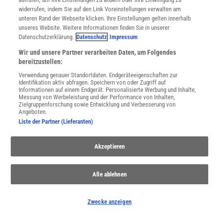
Wale
widerrufen, indem Sie auf den Link Voreinstellungen verwalten am
unteren Rand der Webseite klicken. Ihre Einstellungen gelten innerhalb
Wale zählen zu den größten Tieren der Welt – und zu den
unseres Website. Weitere Informationen finden Sie in unserer
intelligentesten Meeresbewohnern
Datenschutzerklärung.
Datenschutz
Impressum
Wir und unsere Partner verarbeiten Daten, um Folgendes
bereitzustellen:
Verwendung genauer Standortdaten. Endgeräteeigenschaften zur
Identifikation aktiv abfragen. Speichern von oder Zugriff auf
Informationen auf einem Endgerät. Personalisierte Werbung und Inhalte,
Messung von Werbeleistung und der Performance von Inhalten,
Zielgruppenforschung sowie Entwicklung und Verbesserung von
Angeboten.
Liste der Partner (Lieferanten)
Akzeptieren
Meere
Alle ablehnen
Aus dem Meer kommt alles Leben - und noch heute sind die
Ozeane von übergeordneter Wichtigkeit für uns Menschen.
Zwecke anzeigen