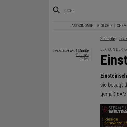
ASTRONOMIE
BIOLOGIE
CHEM
Startseite
Lexi
LEXIKON DER 
Lesedauer ca. 1 Minute
:
Eins
Drucken
Teilen
Einstein'sc
sie besagt 
gemäß
E
=
M