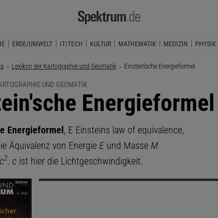
IE
ERDE/UMWELT
IT/TECH
KULTUR
MATHEMATIK
MEDIZIN
PHYSIK
ka
Lexikon der Kartographie und Geomatik
Aktuelle Seite:
Einstein'sche Energieformel
KARTOGRAPHIE UND GEOMATIK
tein'sche Energieformel
he Energieformel
, E Einsteins law of equivalence,
die Äquivalenz von Energie
E
und Masse
M
2
c
.
c
ist hier die Lichtgeschwindigkeit.