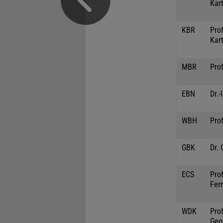
Kar
KBR
Prof
Kar
MBR
Prof
EBN
Dr.-
WBH
Prof
GBK
Dr.
ECS
Prof
Fer
WDK
Prof
Geo