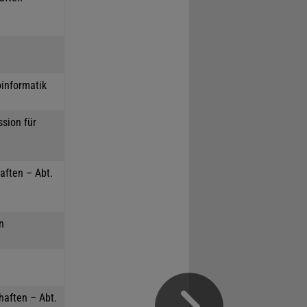
oinformatik
sion für
aften – Abt.
n
haften – Abt.