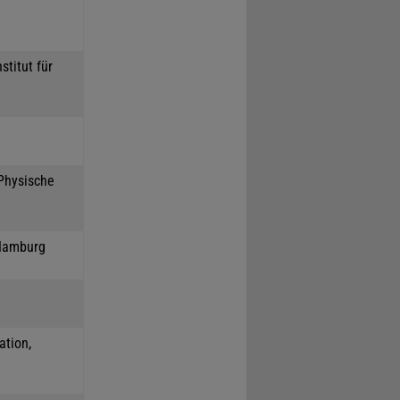
stitut für
 Physische
 Hamburg
ation,