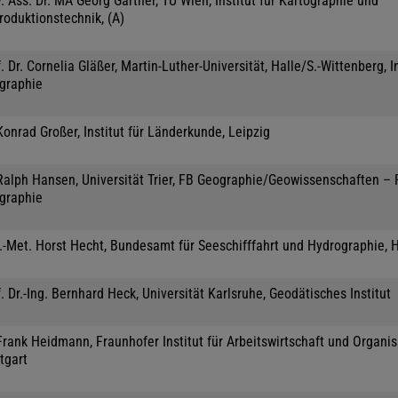
. Ass. Dr. MA Georg Gartner, TU Wien, Institut für Kartographie und
roduktionstechnik, (A)
. Dr. Cornelia Gläßer, Martin-Luther-Universität, Halle/S.-Wittenberg, In
graphie
Konrad Großer, Institut für Länderkunde, Leipzig
 Ralph Hansen, Universität Trier, FB Geographie/Geowissenschaften –
graphie
l.-Met. Horst Hecht, Bundesamt für Seeschifffahrt und Hydrographie,
. Dr.-Ing. Bernhard Heck, Universität Karlsruhe, Geodätisches Institut
Frank Heidmann, Fraunhofer Institut für Arbeitswirtschaft und Organis
tgart