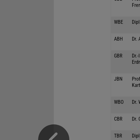
Fre
WBE
Dip
ABH
Dr. 
GBR
Dr.
Erd
JBN
Prof
Kar
WBO
Dr.
CBR
Dr. 
TBR
Dipl