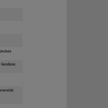
München
h Geodäsie
iversität