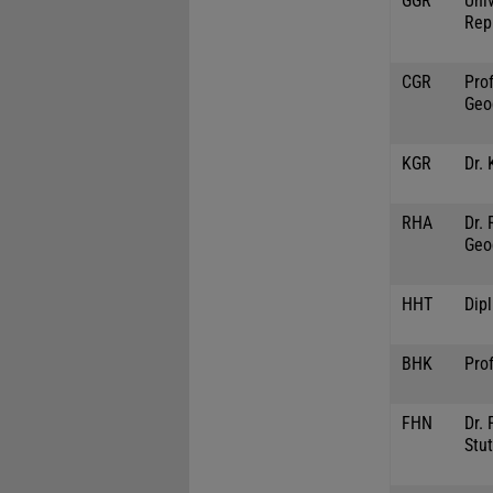
GGR
Univ
Rep
CGR
Prof
Geo
KGR
Dr. 
RHA
Dr.
Geo
HHT
Dip
BHK
Prof
FHN
Dr. 
Stut