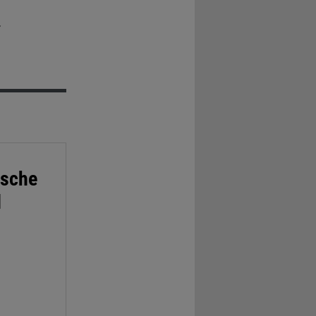
r
ische
d