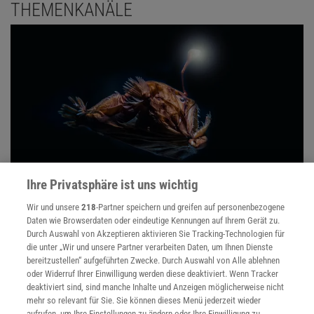
THEMENKANÄLE
Ihre Privatsphäre ist uns wichtig
Tiefsee
Wir und unsere
218
-Partner speichern und greifen auf personenbezogene
Daten wie Browserdaten oder eindeutige Kennungen auf Ihrem Gerät zu.
Wir wissen mehr über den Mond als über die Tiefsee. Dabei leben
Durch Auswahl von Akzeptieren aktivieren Sie Tracking-Technologien für
dort unten im Meer ebenso bizarre wie faszinierende Tiere und
die unter „Wir und unsere Partner verarbeiten Daten, um Ihnen Dienste
spielen sich geologische Dramen ab.
bereitzustellen“ aufgeführten Zwecke. Durch Auswahl von Alle ablehnen
oder Widerruf Ihrer Einwilligung werden diese deaktiviert. Wenn Tracker
deaktiviert sind, sind manche Inhalte und Anzeigen möglicherweise nicht
mehr so relevant für Sie. Sie können dieses Menü jederzeit wieder
aufrufen, um Ihre Einstellungen zu ändern oder Ihre Einwilligung zu