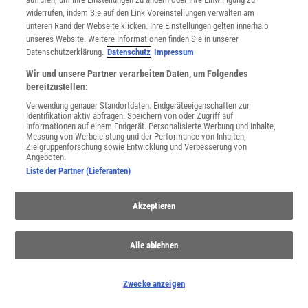
widerrufen, indem Sie auf den Link Voreinstellungen verwalten am
unteren Rand der Webseite klicken. Ihre Einstellungen gelten innerhalb
unseres Website. Weitere Informationen finden Sie in unserer
Datenschutzerklärung.
Datenschutz
Impressum
Wir und unsere Partner verarbeiten Daten, um Folgendes
bereitzustellen:
Verwendung genauer Standortdaten. Endgeräteeigenschaften zur
Identifikation aktiv abfragen. Speichern von oder Zugriff auf
Informationen auf einem Endgerät. Personalisierte Werbung und Inhalte,
Meere
Messung von Werbeleistung und der Performance von Inhalten,
Zielgruppenforschung sowie Entwicklung und Verbesserung von
Aus dem Meer kommt alles Leben - und noch heute sind die
Angeboten.
Ozeane von übergeordneter Wichtigkeit für uns Menschen.
Liste der Partner (Lieferanten)
Akzeptieren
Alle ablehnen
Zwecke anzeigen