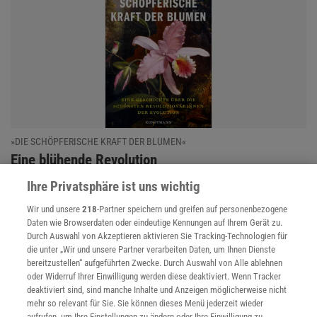
»DIE SCHÖPFERISCHE KRAFT DER BLUMEN«
:
Eine blühende Revolution
David George Haskell erkundet die Evolutionsgeschichte der
Ihre Privatsphäre ist uns wichtig
Blumen und ihre Bedeutung für uns Menschen. Ein wunderbarer
Wir und unsere
218
-Partner speichern und greifen auf personenbezogene
Einstieg in die Welt der Blütenpflanzen. Eine Rezension
Daten wie Browserdaten oder eindeutige Kennungen auf Ihrem Gerät zu.
Durch Auswahl von Akzeptieren aktivieren Sie Tracking-Technologien für
die unter „Wir und unsere Partner verarbeiten Daten, um Ihnen Dienste
Erdbeben
| Risse, Trümmer, Angst: Schwerstes Beben seit 40
bereitzustellen“ aufgeführten Zwecke. Durch Auswahl von Alle ablehnen
Jahren bei Neapel
oder Widerruf Ihrer Einwilligung werden diese deaktiviert. Wenn Tracker
deaktiviert sind, sind manche Inhalte und Anzeigen möglicherweise nicht
Gefahr in den Bergen
| Außergewöhnliche Lage in den Alpen:
mehr so relevant für Sie. Sie können dieses Menü jederzeit wieder
Welche Gefahren drohen
aufrufen, um Ihre Einstellungen zu ändern oder Ihre Einwilligung zu