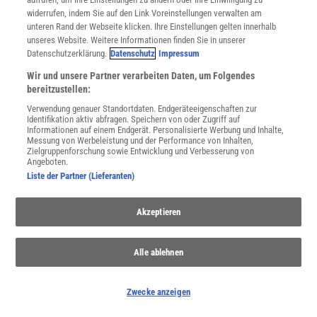
Ökologie
| Wie Ratten das Leben im Korallenriff beeinflussen
widerrufen, indem Sie auf den Link Voreinstellungen verwalten am
Waldbrand-Schadstoffe
| »So können Aerosole aus den Bränden
unteren Rand der Webseite klicken. Ihre Einstellungen gelten innerhalb
unseres Website. Weitere Informationen finden Sie in unserer
auch zu uns kommen«
Datenschutzerklärung.
Datenschutz
Impressum
Klimafolgen
| Brände in Spanien durch Klimakrise 20-mal
wahrscheinlicher
Wir und unsere Partner verarbeiten Daten, um Folgendes
bereitzustellen:
Landwirtschaft im Klimawandel
| Kaffee in Gefahr
Verwendung genauer Standortdaten. Endgeräteeigenschaften zur
Pyrocumulonimbus-Wolken
| »Das Feuer verhält sich anders. Es
Identifikation aktiv abfragen. Speichern von oder Zugriff auf
ist geradezu unberechenbar«
Informationen auf einem Endgerät. Personalisierte Werbung und Inhalte,
Messung von Werbeleistung und der Performance von Inhalten,
Bedrohte Forschung
| Die Allianz der Datenretter formiert sich
Zielgruppenforschung sowie Entwicklung und Verbesserung von
Angeboten.
Waldbrände in Frankreich
| Warum Bordeaux immer noch
Liste der Partner (Lieferanten)
gefährdet ist
Waldbrände und Gesundheit
| Der lautlose Killer in der Luft
Akzeptieren
Unwahrscheinlich tödlich
| Tod durch Fuchsbandwurm
Alle ablehnen
Zwecke anzeigen