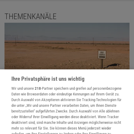
THEMENKANÄLE
Ihre Privatsphäre ist uns wichtig
Wir und unsere
218
-Partner speichern und greifen auf personenbezogene
Daten wie Browserdaten oder eindeutige Kennungen auf Ihrem Gerät zu.
Ressource Wasser
Durch Auswahl von Akzeptieren aktivieren Sie Tracking-Technologien für
die unter „Wir und unsere Partner verarbeiten Daten, um Ihnen Dienste
Wasser ist nicht bloß zum Trinken da - auch Landwirtschaft,
bereitzustellen“ aufgeführten Zwecke. Durch Auswahl von Alle ablehnen
Industrie und Bergbau sind darauf angewiesen. In vielen Regionen
oder Widerruf Ihrer Einwilligung werden diese deaktiviert. Wenn Tracker
ist der Verbrauch höher als die Reserven.
deaktiviert sind, sind manche Inhalte und Anzeigen möglicherweise nicht
mehr so relevant für Sie. Sie können dieses Menü jederzeit wieder
aufrufen, um Ihre Einstellungen zu ändern oder Ihre Einwilligung zu