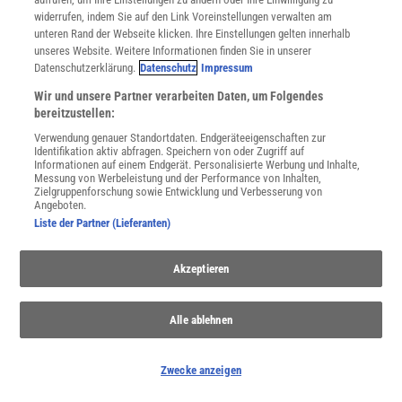
widerrufen, indem Sie auf den Link Voreinstellungen verwalten am
unteren Rand der Webseite klicken. Ihre Einstellungen gelten innerhalb
unseres Website. Weitere Informationen finden Sie in unserer
Datenschutzerklärung.
Datenschutz
Impressum
Wir und unsere Partner verarbeiten Daten, um Folgendes
bereitzustellen:
Verwendung genauer Standortdaten. Endgeräteeigenschaften zur
Identifikation aktiv abfragen. Speichern von oder Zugriff auf
Informationen auf einem Endgerät. Personalisierte Werbung und Inhalte,
Messung von Werbeleistung und der Performance von Inhalten,
Zielgruppenforschung sowie Entwicklung und Verbesserung von
Angeboten.
Anthropozän
Liste der Partner (Lieferanten)
Sollte die Erdgeschichte eine neue Epoche bekommen?
Wissenschaftler diskutieren über ein »Anthropozän« als Zeitalter,
Akzeptieren
das entscheidend durch den Menschen geprägt wurde.
Alle ablehnen
Zwecke anzeigen