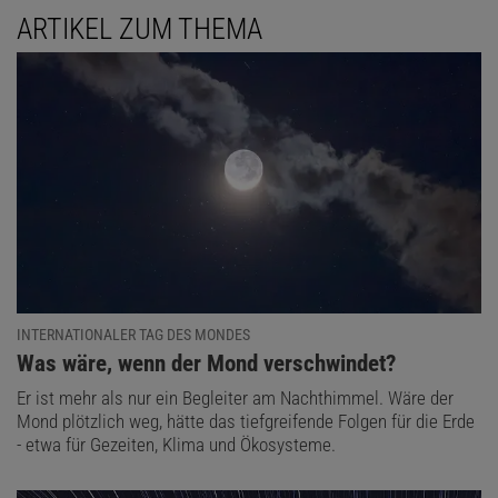
ARTIKEL ZUM THEMA
INTERNATIONALER TAG DES MONDES
:
Was wäre, wenn der Mond verschwindet?
Er ist mehr als nur ein Begleiter am Nachthimmel. Wäre der
Mond plötzlich weg, hätte das tiefgreifende Folgen für die Erde
- etwa für Gezeiten, Klima und Ökosysteme.